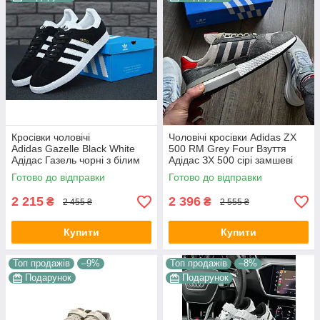
Кросівки чоловічі
Чоловічі кросівки Adidas ZX
Adidas Gazelle Black White
500 RM Grey Four Взуття
Адідас Газель чорні з білим
Адідас ЗХ 500 сірі замшеві
Замшові кеди В'єтнам
сітка текстиль демісезон
Готово до відправки
Готово до відправки
В'єтнам
2 215
2 396
₴
₴
2 455 ₴
2 555 ₴
Купити
Купити
Топ продажів
–9%
Топ продажів
–8%
Подарунок
Подарунок