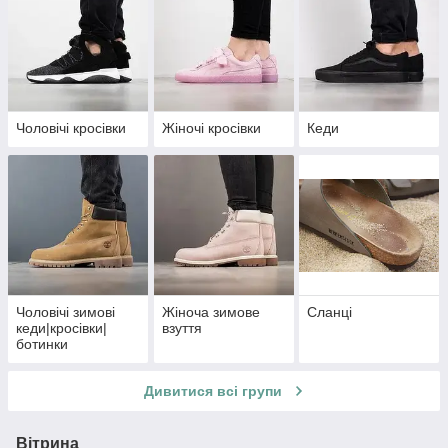
Чоловічі кросівки
Жіночі кросівки
Кеди
Чоловічі зимові
Жіноча зимове
Сланці
кеди|кросівки|
взуття
ботинки
Дивитися всі групи
Вітрина