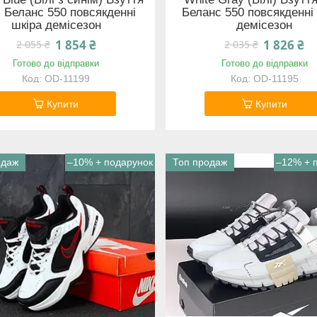
 Беланс 550 повсякденні
Беланс 550 повсякденні
шкіра демісезон
демісезон
1 854 ₴
1 826 ₴
2 055 ₴
2 035 ₴
Готово до відправки
Готово до відправки
OD-11199
OD-11195
Купити
Купити
одаж
–10%
Топ продаж
–12%