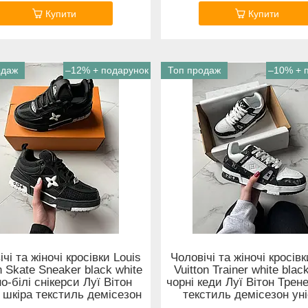
Купити
Купити
одаж
–12%
Топ продаж
–10%
чі та жіночі кросівки Louis
Чоловічі та жіночі кросівк
n Skate Sneaker black white
Vuitton Trainer white blac
о-білі снікерси Луї Вітон
чорні кеди Луї Вітон Трен
 шкіра текстиль демісезон
текстиль демісезон ун