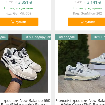
3 351 ₴
3 141 ₴
3 791 ₴
3 491 ₴
Готово до відправки
Готово до відправки
GenMik-309
GenMikar-262
Купити
Купити
одаж
–10%
Топ продаж
–10%
чі кросівки New Balance 550
Чоловічі кросівки New Bal
 Blue (Білі з синім) Взуття
White Gray (Білі) Взутт