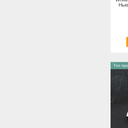
Нью
Топ пр