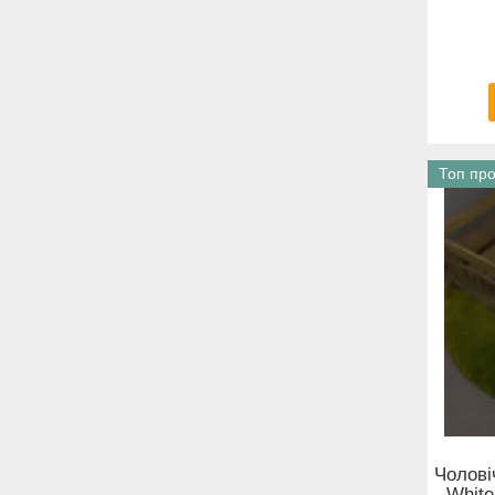
Топ пр
Чолові
White