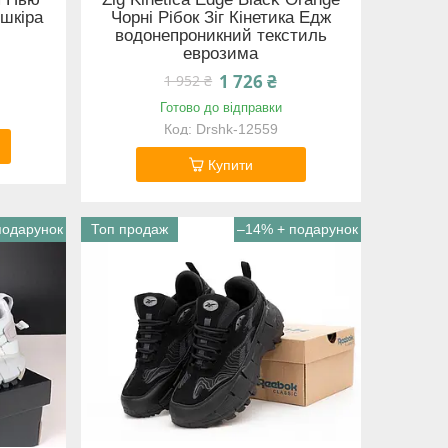
 шкіра
Чорні Рібок Зіг Кінетика Едж
водонепроникний текстиль
еврозима
1 726 ₴
1 952 ₴
Готово до відправки
Drshk-12559
Купити
Топ продаж
–14%