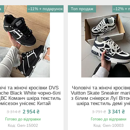
а
–11%
Топ продаж
–12%
ічі та жіночі кросівки DVS
Чоловічі та жіночі кросівк
he Black White чорно-білі
Vuitton Skate Sneaker mar
ДВС Команч шкіра текстиль
з білим снікерси Луї Віто
місезон унісекс Китай
шкіра текстиль демі ун
2 954 ₴
3 341 ₴
3 314 ₴
3 791 ₴
Готово до відправки
Готово до відправки
Gen-15002
Gen-10003