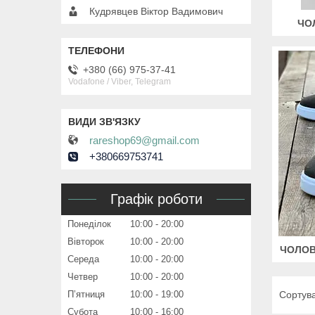
Кудрявцев Віктор Вадимович
ЧО
+380 (66) 975-37-41
Vodafone / Viber, Telegram
rareshop69@gmail.com
+380669753741
Графік роботи
Понеділок
10:00
20:00
Вівторок
10:00
20:00
ЧОЛОВ
Середа
10:00
20:00
Четвер
10:00
20:00
Пʼятниця
10:00
19:00
Субота
10:00
16:00