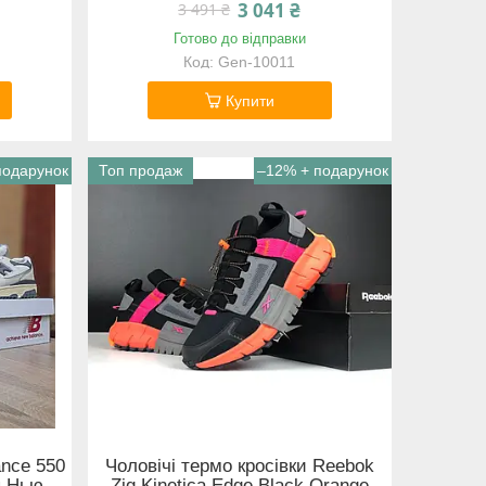
3 041 ₴
3 491 ₴
Готово до відправки
Gen-10011
Купити
Топ продаж
–12%
ance 550
Чоловічі термо кросівки Reebok
я Нью
Zig Kinetica Edge Black Orange