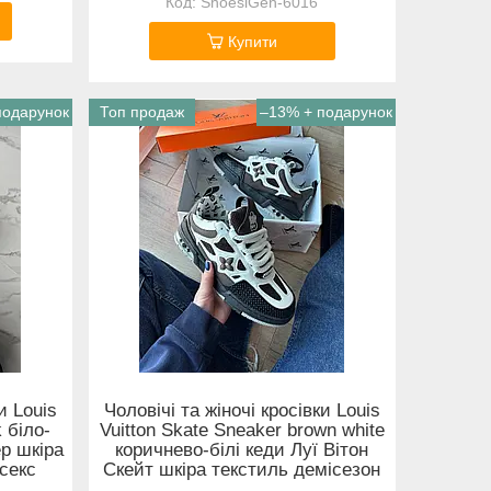
ShoeslGen-6016
Купити
Топ продаж
–13%
и Louis
Чоловічі та жіночі кросівки Louis
k біло-
Vuitton Skate Sneaker brown white
ер шкіра
коричнево-білі кеди Луї Вітон
ісекс
Скейт шкіра текстиль демісезон