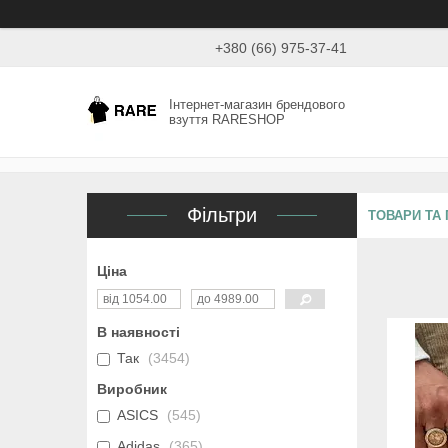
+380 (66) 975-37-41
Інтернет-магазин брендового
взуття RARESHOP
Фільтри
ТОВАРИ ТА
Ціна
В наявності
Так
3454
Виробник
ASICS
545
Adidas
365