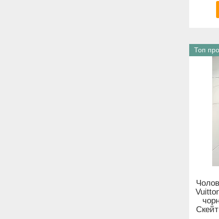
Топ пр
Чолові
Vuitto
чорн
Скейт