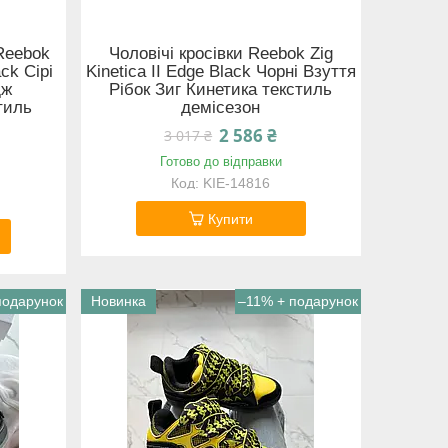
 Reebok
Чоловічі кросівки Reebok Zig
ck Сірі
Kinetica II Edge Black Чорні Взуття
дж
Рібок Зиг Кинетика текстиль
тиль
демісезон
2 586 ₴
3 017 ₴
Готово до відправки
KIE-14816
Купити
Новинка
–11%