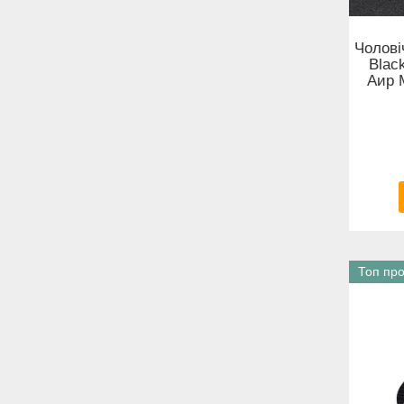
Чолові
Blac
Аир 
Топ пр