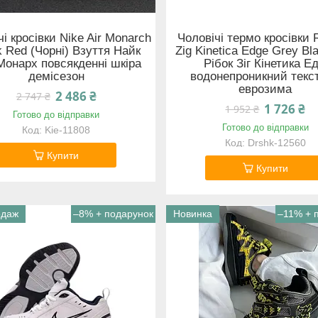
чі кросівки Nike Air Monarch
Чоловічі термо кросівки
k Red (Чорні) Взуття Найк
Zig Kinetica Edge Grey Bla
Монарх повсякденні шкіра
Рібок Зіг Кінетика Е
демісезон
водонепроникний текс
еврозима
2 486 ₴
2 747 ₴
1 726 ₴
1 952 ₴
Готово до відправки
Готово до відправки
Kie-11808
Drshk-12560
Купити
Купити
одаж
–8%
Новинка
–11%