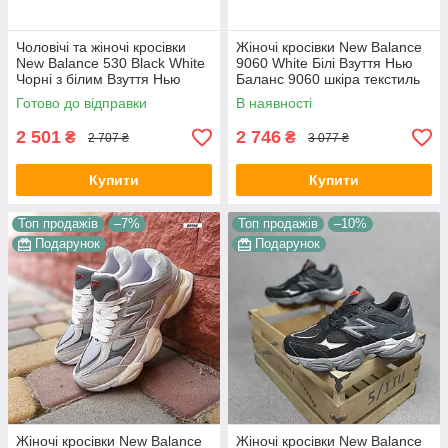
Чоловічі та жіночі кросівки
Жіночі кросівки New Balance
New Balance 530 Black White
9060 White Білі Взуття Нью
Чорні з білим Взуття Нью
Баланс 9060 шкіра текстиль
Беланс 530 шкіра сітка
повсякденні весна літо
Готово до відправки
В наявності
демисезон унісекс
2 501
2 746
₴
₴
2 707 ₴
3 077 ₴
Купити
Купити
Топ продажів
–7%
Топ продажів
–10%
Подарунок
Подарунок
Жіночі кросівки New Balance
Жіночі кросівки New Balance