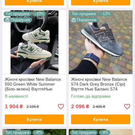
Купити
Купити
Топ продажів
–10%
Топ продажів
–13%
Подарунок
Подарунок
Жіночі кросівки New Balance
Жіночі кросівки New Balance
550 Green White Summer
574 Dark Grey Bronze (Сірі)
(Біло-зелені) ВзуттяНью
Взуття Нью Баланс 574
Беланс 550 повсякденні
замша сітка демісезон
В наявності
Готово до відправки
шкіра демісезон
1 904
2 096
₴
₴
2 105 ₴
2 405 ₴
Купити
Купити
Топ продажів
–8%
Топ продажів
–9%