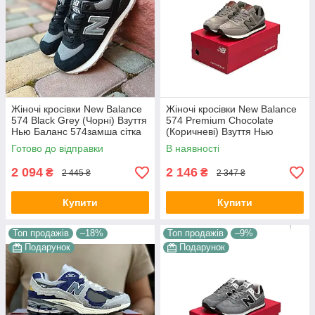
Жіночі кросівки New Balance
Жіночі кросівки New Balance
574 Black Grey (Чорні) Взуття
574 Premium Chocolate
Нью Баланс 574замша сітка
(Коричневі) Взуття Нью
повсякденні демісезон
Баланс 574 натуральний
Готово до відправки
В наявності
замш демісезон
2 094
2 146
₴
₴
2 445 ₴
2 347 ₴
Купити
Купити
Топ продажів
–18%
Топ продажів
–9%
Подарунок
Подарунок