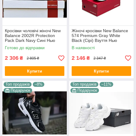
Кросівки чоловічі жіночі New
Жіночі кросівки New Balance
Balance 2002R Protection
574 Premium Gray White
Pack Dark Navy Сині Нью
Black (Сірі) Взуття Нью
Баланс 2002Р замш Унісекс
Баланс 574 натуральний
Готово до відправки
В наявності
замш демісезон
2 306
2 146
₴
₴
2 805 ₴
2 347 ₴
Купити
Купити
Топ продажів
–8%
Топ продажів
–11%
Подарунок
Подарунок