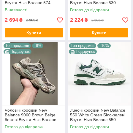
Взуття Нью Баланс 574
Взуття Нью Беланс 530
натуральний замш текстиль
текстиль сітка демисезон
В наявності
Готово до відправки
демісезон
повсякденні
2 694
2 224
₴
₴
2 905 ₴
2 505 ₴
Купити
Купити
Топ продажів
–8%
Топ продажів
–10%
Подарунок
Подарунок
Чоловічі кросівки New
Жіночі кросівки New Balance
Balance 9060 Brown Beige
550 White Green Біло-зелені
бежеві Взуття Нью Баланс
Взуття Нью Беланс 550
9060 замш текстиль
шкіряні демісезон
Готово до відправки
Готово до відправки
демісезон