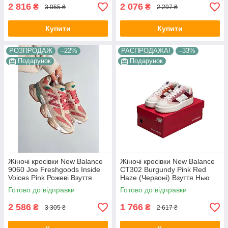
2 816
2 076
₴
₴
3 055 ₴
2 297 ₴
Купити
Купити
РОЗПРОДАЖ
–22%
РАСПРОДАЖА!
–33%
Подарунок
Подарунок
Жіночі кросівки New Balance
Жіночі кросівки New Balance
9060 Joe Freshgoods Inside
CT302 Burgundy Pink Red
Voices Pink Рожеві Взуття
Haze (Червоні) Взуття Нью
Нью Баланс 9060 замш
Баланс СТ302 повсякденні
Готово до відправки
Готово до відправки
текстиль демісезон В'єтнам
замш шкіра демисезон
2 586
1 766
₴
₴
3 305 ₴
2 617 ₴