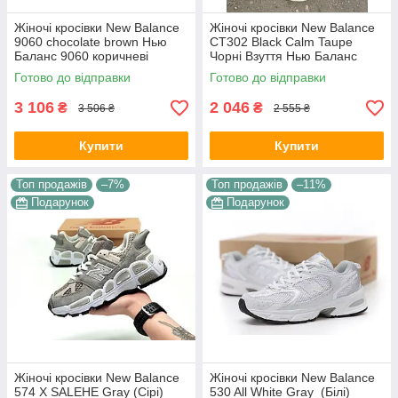
Жіночі кросівки New Balance
Жіночі кросівки New Balance
9060 chocolate brown Нью
CT302 Black Calm Taupe
Баланс 9060 коричневі
Чорні Взуття Нью Баланс
шоколадні текстиль замша
СТ302 повсякденні замш
Готово до відправки
Готово до відправки
демісезон для дівчат
сітка демисезон 36 розмір
3 106
2 046
₴
₴
3 506 ₴
2 555 ₴
Купити
Купити
Топ продажів
–7%
Топ продажів
–11%
Подарунок
Подарунок
Жіночі кросівки New Balance
Жіночі кросівки New Balance
574 X SALEHE Gray (Сірі)
530 All White Gray (Білі)