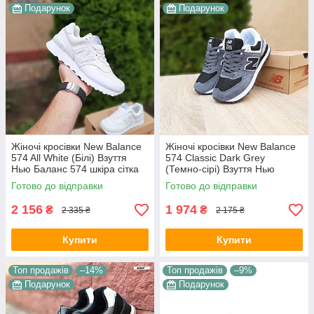
Подарунок
Подарунок
Жіночі кросівки New Balance
Жіночі кросівки New Balance
574 All White (Білі) Взуття
574 Classic Dark Grey
Нью Баланс 574 шкіра сітка
(Темно-сірі) Взуття Нью
повсякденні демісезон
Беланс 574 сітка замша
Готово до відправки
Готово до відправки
демісезон
2 156
1 974
₴
₴
2 335 ₴
2 175 ₴
Купити
Купити
Топ продажів
–14%
Топ продажів
–9%
Подарунок
Подарунок