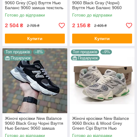
9060 Grey (Сірі) Взуття Нью
9060 Black Gray (Чорні)
Баланс 9060 замша текстиль
Взуття Нью Баланс 9060
демісезон
замша текстиль демісезон
Готово до відправки
Готово до відправки
2 504
2 156
₴
₴
2 705 ₴
2 405 ₴
Купити
Купити
Топ продажів
–8%
Топ продажів
–9%
Подарунок
Подарунок
Жіночі кросівки New Balance
Жіночі кросівки New Balance
9060 Black Gray Чорні Взуття
9060 Bricks & Wood Grey
Нью Беланс 9060 замша
Green Сірі Взуття Нью
сітка текстиль демісезон
Баланс 9060 замша сітка
Готово до відправки
Готово до відправки