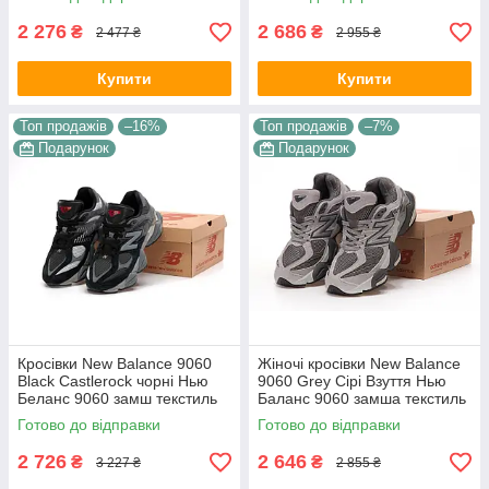
демісезон Унісекс
2 276
2 686
₴
₴
2 477 ₴
2 955 ₴
Купити
Купити
Топ продажів
–16%
Топ продажів
–7%
Подарунок
Подарунок
Кросівки New Balance 9060
Жіночі кросівки New Balance
Black Castlerock чорні Нью
9060 Grey Сірі Взуття Нью
Беланс 9060 замш текстиль
Баланс 9060 замша текстиль
шкіра демісезон унісекс
демісезон
Готово до відправки
Готово до відправки
2 726
2 646
₴
₴
3 227 ₴
2 855 ₴