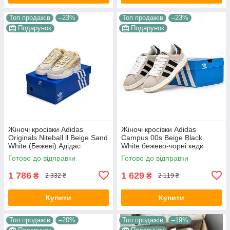
Топ продажів
–23%
Топ продажів
–23%
Подарунок
Подарунок
Жіночі кросівки Adidas
Жіночі кросівки Adidas
Originals Niteball ll Beige Sand
Campus 00s Beige Black
White (Бежеві) Адідас
White бежево-чорні кеди
Найтбол шкіра замш
Адідас Кампус 00с замша
Готово до відправки
Готово до відправки
демісезон
демісезон для дівчат В'єтнам
1 786
1 629
₴
₴
2 332 ₴
2 119 ₴
Купити
Купити
Топ продажів
–20%
Топ продажів
–19%