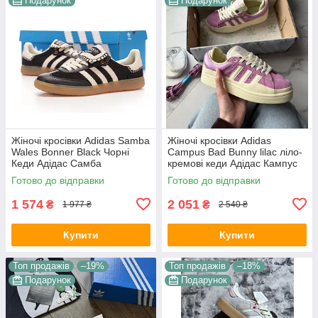
Подарунок
Подарунок
Жіночі кросівки Adidas Samba
Жіночі кросівки Adidas
Wales Bonner Black Чорні
Campus Bad Bunny lilac ліло-
Кеди Адідас Самба
кремові кеди Адідас Кампус
повсякденні шкіра текстиль
замша шкіра гума демісезон
Готово до відправки
Готово до відправки
демісезон
для дівчат Вʼєтнам
1 574
2 051
₴
₴
1 977 ₴
2 540 ₴
Купити
Купити
Топ продажів
–19%
Топ продажів
–18%
Подарунок
Подарунок