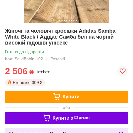
Жіночі та чоловічі кросівки Adidas Samba
White Black / Адідас Самба білі на чорній
високій підошві унісекс
Готово до відправки
Код: SoildBabln-102
Роздріб
2 506
₴
2 815 ₴
Економія
309 ₴
Купити
або
Купити з