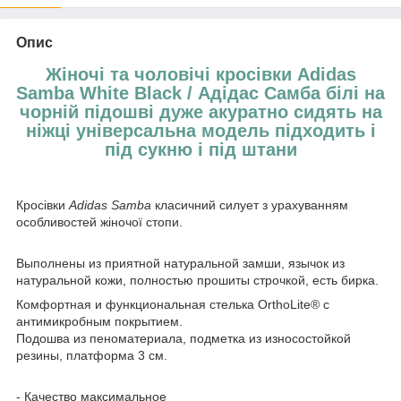
Опис
Жіночі та чоловічі кросівки Adidas
Samba White Black / Адідас Самба білі на
чорній підошві дуже акуратно сидять на
ніжці універсальна модель підходить і
під сукню і під штани
Кросівки
Adidas Samba
класичний силует з урахуванням
особливостей жіночої стопи.
Выполнены из приятной натуральной замши, язычок из
натуральной кожи, полностью прошиты строчкой, есть бирка.
Комфортная и функциональная стелька OrthoLite® с
антимикробным покрытием.
Подошва из пеноматериала, подметка из износостойкой
резины,
платформа 3 см.
- Качество максимальное