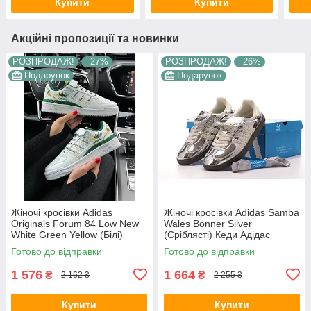
Купити
Купити
Акційні пропозиції та новинки
РОЗПРОДАЖ!
–27%
РОЗПРОДАЖ!
–26%
Подарунок
Подарунок
Жіночі кросівки Adidas
Жіночі кросівки Adidas Samba
Originals Forum 84 Low New
Wales Bonner Silver
White Green Yellow (Білі)
(Сріблясті) Кеди Адідас
Взуття Адідас Форум шкіраяні
Самба повсякденні шкіра
Готово до відправки
Готово до відправки
демісезон
текстиль демісезон
1 576
1 664
₴
₴
2 162 ₴
2 255 ₴
Купити
Купити