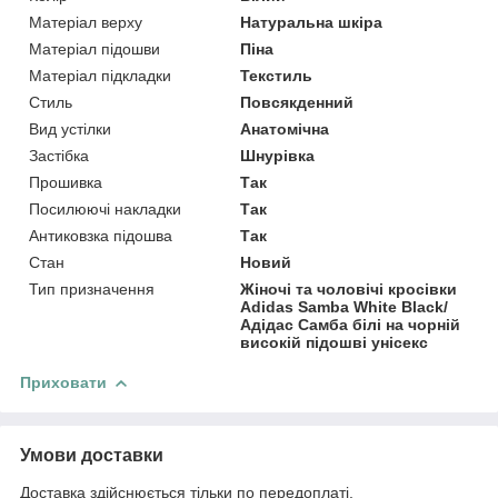
Матеріал верху
Натуральна шкіра
Матеріал підошви
Піна
Матеріал підкладки
Текстиль
Стиль
Повсякденний
Вид устілки
Анатомічна
Застібка
Шнурівка
Прошивка
Так
Посилюючі накладки
Так
Антиковзка підошва
Так
Стан
Новий
Тип призначення
Жіночі та чоловічі кросівки
Adidas Samba White Black/
Адідас Самба білі на чорній
високій підошві унісекс
Приховати
Умови доставки
Доставка здійснюється тільки по передоплаті.