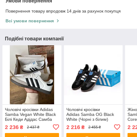
Умови повернення
Повернення товару впродовж 14 днів за рахунок покупця
Всі умови повернення
Подібні товари компанії
Чоловічі кросівки Adidas
Чоловічі кросівки
Жіно
Samba Vegan White Black
Adidas Samba OG Black
Samb
Білі Кеди Адідас Самба
White (Чорні з білим)
Core
Веган шкіра замша
Взуття Адідас Самба ОГ
Адід
2 236
2 216
2 2
₴
₴
2 437 ₴
2 455 ₴
демісезон
повсякденні натуральний
демі
замш текстиль 42 рзм