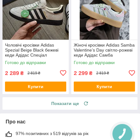
Чоловічі кросівки Adidas
Жіночі кросівки Adidas Samba
Spezial Beige Black бежеві
Valentine’s Day світло-рожеві
кеди Адідас Спеціал
кеди Адідас Самба
натуральна замша шкіра
Валентайнс Дей замша
Готово до відправки
Готово до відправки
демісезон для чоловіків
демісезон для дівчат В'єтнам
В'єтнам
2 289
2 299
₴
₴
2 819 ₴
2 819 ₴
Купити
Купити
Показати ще
Про нас
97% позитивних з 519 відгуків за рік