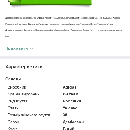
Доставка по всій Україні: Київ, Одеса, Кривий Ріг, Харків, Кропивницький, Херсон, Вінниця, Рівне, Луцьк, Харків,
Маріуполь, Полтава, Житомир, Ужгород, Тернопіль, Черкаси, Миколаїв, Чернівці, Ніжин, Чернігів, Суми,
Дніпропетровськ, Запоріжжя, Краматорськ, Біла Церква, Івано-Франківськ, Львів, Лубни та інші міста, селища та
смт.
Приховати
Характеристики
Основні
Виробник
Adidas
Країна виробник
В'єтнам
Вид взуття
Кросівки
Стать
Унісекс
Розмір жіночого взуття
38
Сезон
Демісезон
Колір
Білий