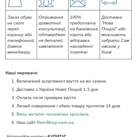
Заказ обуви
Отримання
100%
Доставка
на сайт
грамотної
предоплата
"Нова
через
консультації,
на Банківська
Пощой" або
корзину або
підтверджен
карта або
можливість
телефонний
ня деталей
відправка
забрати Сам
дзвінок
замовлення
накладеної
овозом у
менеджеру
платежі
Києві
Наші переваги:
Величезний асортимент взуття на всі сезони.
Доставка з України Нової Пощой 1-3 дня.
Оплата після примірки взуття.
Легкий повернення і обмін товару протягом 14 днів.
Весь каталог чоловічих кросівок
Наш сайт
RareShop.com.ua
Натискайте кнопку «
КУПИТИ
"