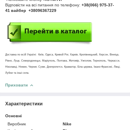
Відповісти на всі питання по телефону:
+38(066) 975-37-
41 вайбер +38096367229
Доставка по всій Україні: Київ, Одеса, Кривой Рог, Харків, Кропівницький, Херсон, Вінніца,
Рівно, Луцк, Северодонецьк, Маріуполь, Полтава, Житомір, Ужголом, Тернополь, Черкасси,
Ніколавці, Нежин, Черниг, Суми, Днепропетск, Краматор, Біла церква, Івано-Франсккі, Лівці,
Лубни та інші села.
Приховати
Характеристики
Основні
Виробник
Nike