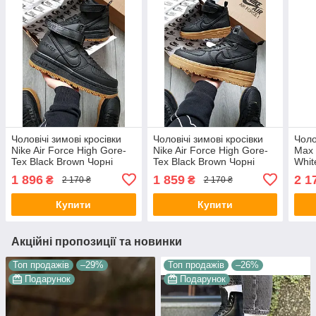
Чоловічі зимові кросівки
Чоловічі зимові кросівки
Чоло
Nike Air Force High Gore-
Nike Air Force High Gore-
Max 
Tex Black Brown Чорні
Tex Black Brown Чорні
Whit
Взуття Найк Аір Форс
Взуття Найк Аір Форс
Найк
1 896
1 859
2 1
₴
₴
2 170 ₴
2 170 ₴
високі шкіра утеплені
високі шкіра утеплені
текс
Єврозима ТЕРМО
Єврозима ТЕРМО
Купити
Купити
Акційні пропозиції та новинки
Топ продажів
–29%
Топ продажів
–26%
Подарунок
Подарунок