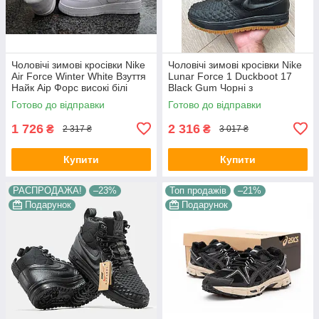
Чоловічі зимові кросівки Nike
Чоловічі зимові кросівки Nike
Air Force Winter White Взуття
Lunar Force 1 Duckboot 17
Найк Аір Форс високі білі
Black Gum Чорні з
шкіра з хутром
коричневим Взуття Найк
Готово до відправки
Готово до відправки
Лунар Форс високі з хутром
1 726
2 316
₴
₴
2 317 ₴
3 017 ₴
Купити
Купити
РАСПРОДАЖА!
–23%
Топ продажів
–21%
Подарунок
Подарунок