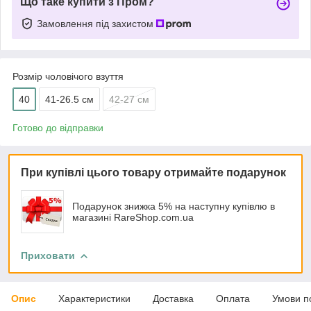
Що таке купити з Пром?
Замовлення під захистом
Розмір чоловічого взуття
40
41-26.5 см
42-27 см
Готово до відправки
При купівлі цього товару отримайте подарунок
Подарунок знижка 5% на наступну купівлю в
магазині RareShop.com.ua
Приховати
Опис
Характеристики
Доставка
Оплата
Умови п