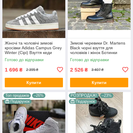
Жіночі та чоловічі зимові
Зимові черевики Dr. Martens
кросівки Adidas Campus Grey
Black чорні взуття для
Winter (Сірі) Взуття кеди
чоловіків і жінок Ботинки
Адідас Кампус натуральний
Доктор Мартінс шкіряні з
Готово до відправки
Готово до відправки
замш хутро зима В'єтнам
хутром унісекс
1 696
2 526
₴
₴
2 395 ₴
3 407 ₴
Купити
Купити
Топ продажів
–26%
РОЗПРОДАЖ!
–23%
Подарунок
Подарунок