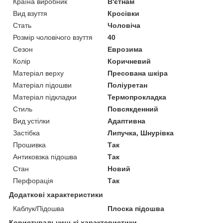
Країна виробник
В'єтнам
Вид взуття
Кросівки
Стать
Чоловіча
Розмір чоловічого взуття
40
Сезон
Еврозима
Колір
Коричневий
Матеріал верху
Пресована шкіра
Матеріал підошви
Поліуретан
Матеріал підкладки
Термопрокладка
Стиль
Повсякденний
Вид устілки
Адаптивна
Застібка
Липучка, Шнурівка
Прошивка
Так
Антиковзка підошва
Так
Стан
Новий
Перфорація
Так
Додаткові характеристики
Каблук/Підошва
Плоска підошва
Користувальницькі характеристики