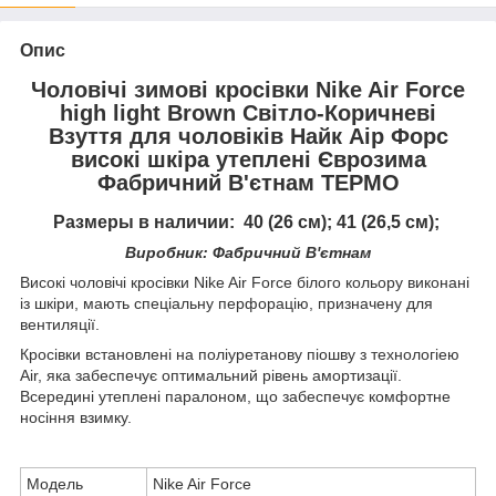
Опис
Чоловічі зимові кросівки Nike Air Force
high light Brown Світло-Коричневі
Взуття для чоловіків Найк Аір Форс
високі шкіра утеплені Єврозима
Фабричний В'єтнам ТЕРМО
Размеры в наличии:
40 (26 см); 41 (26,5 см);
Виробник: Фабричний В'єтнам
Високі чоловічі кросівки Nike Air Force білого кольору виконані
із шкіри, мають спеціальну перфорацію, призначену для
вентиляції.
Кросівки встановлені на поліуретанову піошву з технологіею
Air, яка забеспечує оптимальний рівень амортизації.
Всередині утеплені паралоном, що забеспечує комфортне
носіння взимку.
Модель
Nike Air Force