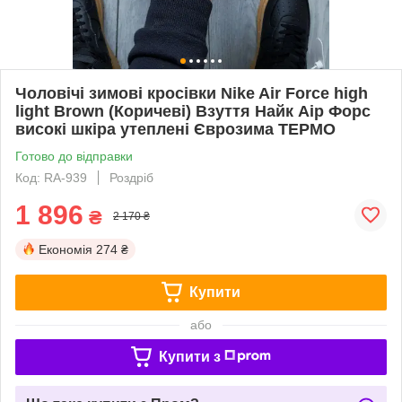
Чоловічі зимові кросівки Nike Air Force high
light Brown (Коричеві) Взуття Найк Аір Форс
високі шкіра утеплені Єврозима ТЕРМО
Готово до відправки
Код: RA-939
Роздріб
1 896
₴
2 170 ₴
Економія
274 ₴
Купити
або
Купити з