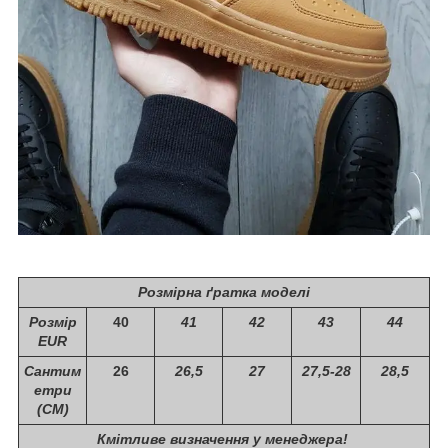
Розмірна ґратка моделі
Розмір
40
41
42
43
44
EUR
Сантим
26
26,5
27
27,5-28
28,5
етри
(СМ)
Кмітливе визначення у менеджера!