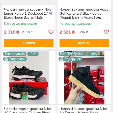
Чоловічі зимові кросівки Nike
Чоловічі зимові кросівки Asics
Lunar Force 1 Duckboot 17 All
Gel-Kahana 8 Black Beige
Black Чорні Взуття Найк
(Чорні) Взуття Асикс Гель
Лунар Форс високі з хутром
Кахана 8 текстиль шкіра
Готово до відправки
Готово до відправки
хутро
2 316
2 521
₴
₴
2 995 ₴
3 207 ₴
Купити
Купити
Топ продажів
–21%
РАСПРОДАЖА!
–18%
Подарунок
Подарунок
Чоловічі термо кросівки Nike
Чоловічі зимові кросівки Nike
ACG Mountain Fly Low Black
Air Force 1 Winter Black