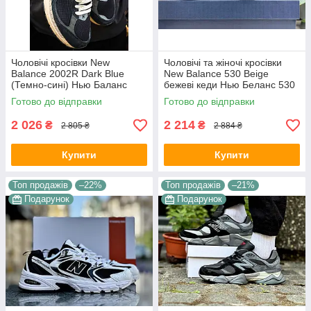
Чоловічі кросівки New
Чоловічі та жіночі кросівки
Balance 2002R Dark Blue
New Balance 530 Beige
(Темно-сині) Нью Баланс
бежеві кеди Нью Беланс 530
2002Р натуральний замш
текстиль демісезон унісекс
Готово до відправки
Готово до відправки
сітка текстиль
В'єтнам
2 026
2 214
₴
₴
2 805 ₴
2 884 ₴
Купити
Купити
Топ продажів
–22%
Топ продажів
–21%
Подарунок
Подарунок