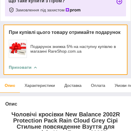
Що таке купити з Пром?
Замовлення під захистом
При купівлі цього товару отримайте подарунок
Подарунок знижка 5% на наступну купівлю в
магазині RareShop.com.ua
Приховати
Опис
Характеристики
Доставка
Оплата
Умови п
Опис
Чоловічі кросівки New Balance 2002R
Protection Pack Rain Cloud Grey Сірі
Стильне повсякденне Взуття для