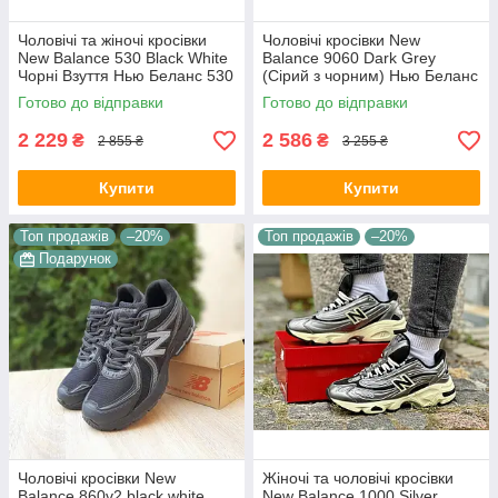
Чоловічі та жіночі кросівки
Чоловічі кросівки New
New Balance 530 Black White
Balance 9060 Dark Grey
Чорні Взуття Нью Беланс 530
(Сірий з чорним) Нью Беланс
шкіряні сітка весна літо
9060 замш текстиль
Готово до відправки
Готово до відправки
рефлективні демісезон
2 229
2 586
₴
₴
2 855 ₴
3 255 ₴
Купити
Купити
Топ продажів
–20%
Топ продажів
–20%
Подарунок
Чоловічі кросівки New
Жіночі та чоловічі кросівки
Balance 860v2 black white
New Balance 1000 Silver