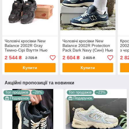
Чоловічі кросівки New
Чоловічі кросівки New
Крос
Balance 2002R Gray
Balance 2002R Protection
2002
Темно-Сірі Взуття Нью
Pack Dark Navy (Сині) Нью
з чо
Баланс 2002R
Баланс 2002Р замш
Бел
2 544
2 604
2 8
₴
₴
2 705 ₴
2 805 ₴
натуральний замш
текстиль демисезон
текс
демісезон В'єтнам
Купити
Купити
Акційні пропозиції та новинки
Топ продажів
–28%
Топ продажів
–23%
Подарунок
Подарунок