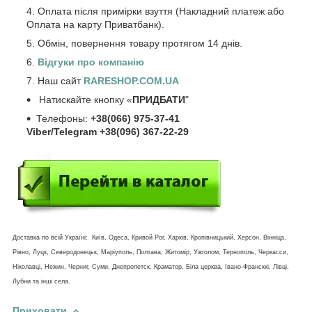
Оплата після примірки взуття (Накладний платеж або
Оплата на карту Приватбанк).
Обмін, повернення товару протягом 14 днів.
Відгуки про компанію
Наш сайт
RARESHOP.COM.UA
Натискайте кнопку «
ПРИДБАТИ
"
Телефоны:
+38(066) 975-37-41
Viber/Telegram +38(096) 367-22-29
Доставка по всій Україні: Київ, Одеса, Кривой Рог, Харків, Кропівницький, Херсон, Вінніца,
Рівно, Луцк, Северодонецьк, Маріуполь, Полтава, Житомір, Ужголом, Тернополь, Черкасси,
Ніколавці, Нежин, Черниг, Суми, Днепропетск, Краматор, Біла церква, Івано-Франсккі, Лівці,
Лубни та інші села.
Приховати