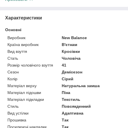
Характеристики
Основні
Виробник
New Balance
Країна виробник
В'єтнам
Вид взуття
Кросівки
Стать
Чоловіча
Розмір чоловічого взуття
41
Сезон
Демісезон
Колір
Сірий
Матеріал верху
Натуральна замша
Матеріал підошви
Піна
Матеріал підкладки
Текстиль
Стиль
Повсякденний
Вид устілки
Адаптивна
Прошивка
Так
Посилюючі накладки
Так