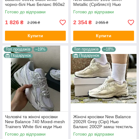
чорно-білі Нью Беланс 860в2
Metallic (Сріблясті) Нью
комбіновані матеріали сітка
Баланс 1000 текстиль сітка
Готово до відправки
Готово до відправки
демісезон для хлопців
унісекс демісезон
1 826
2 354
₴
₴
2 296 ₴
2 955 ₴
Купити
Купити
Топ продажів
–19%
Топ продажів
–18%
Подарунок
Подарунок
Чоловічі та жіночі кросівки
Жіночі кросівки New Balance
New Balance 740 Mixed-mesh
2002R Grey (Сірі) Нью
Trainers White білі кеди Нью
Баланс 2002Р замш текстиль
Баланс 740 Міксед-меш
сітка демісезон
Готово до відправки
Готово до відправки
Трейнерс текстиль літо