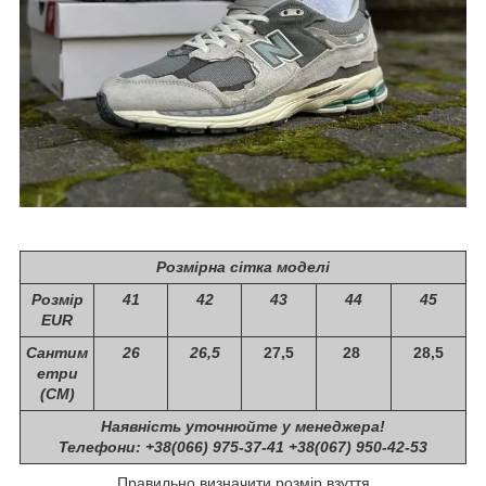
Розмірна сітка моделі
Розмір
41
42
43
44
45
EUR
Сантим
26
26,5
27,5
28
28,5
етри
(СМ)
Наявність уточнюйте у менеджера!
Телефони: +38(066) 975-37-41 +38(067) 950-42-53
Правильно визначити розмір взуття