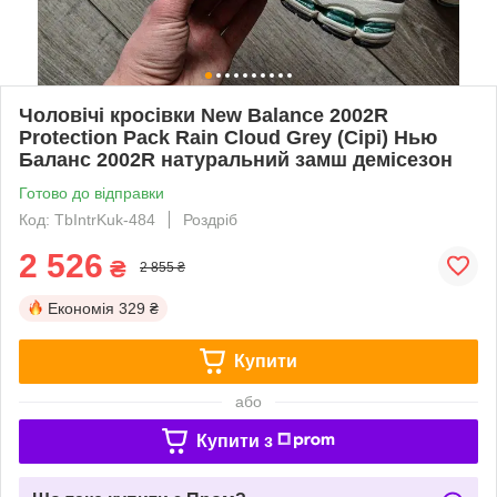
Чоловічі кросівки New Balance 2002R
Protection Pack Rain Cloud Grey (Сірі) Нью
Баланс 2002R натуральний замш демісезон
Готово до відправки
Код: TbIntrKuk-484
Роздріб
2 526
₴
2 855 ₴
Економія
329 ₴
Купити
або
Купити з