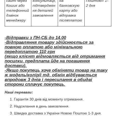
сайті через
консультації,
на
Поштою» 1-
Кошик або
підтверджен
банковскую
2 дня
телефонний
ня деталей
карту або
дзвінок
замовлення
відправка
менеджеру
післяплатою
-Відправки з ПН-СБ до 14.00
-Відправляння товару здійснюється за
повною оплатою або мінімальною
передоплатою 110 грн
(якщо клієнт відмовляється від отримання
посилки, предплата йде на погашення
доствки).
-Якщо покупець хоче обміняти товар на таку
ж модель/колір/і тд. обмін відбувається
впродовж 3 днів і пересилання в обидві
сторони сплачує покупець.
Наші переваги:
Гарантія 30 днів від моменту отримання.
Надсилання в день замовлення.
Швидка доставка з України Новою Поштою 1-3 дня.