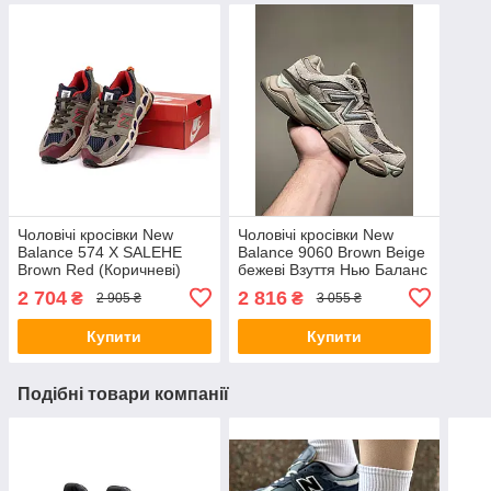
Чоловічі кросівки New
Чоловічі кросівки New
Balance 574 X SALEHE
Balance 9060 Brown Beige
Brown Red (Коричневі)
бежеві Взуття Нью Баланс
Взуття Нью Баланс 574
9060 замш текстиль
2 704
2 816
₴
₴
2 905 ₴
3 055 ₴
натуральний замш
демісезон
текстиль демісезон
Купити
Купити
Подібні товари компанії