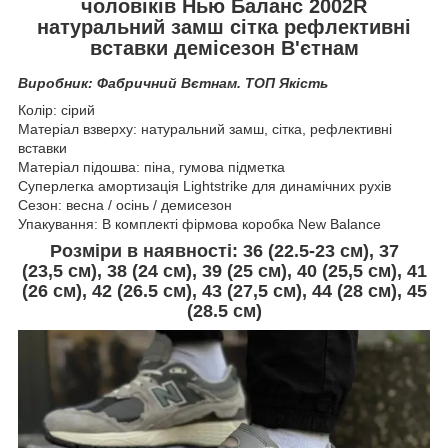
чоловіків Нью Баланс 2002R
натуральний замш сітка рефлективні
вставки демісезон В'єтнам
Виробник: Фабричний Вєтнам. ТОП Якість
Колір: сірий
Матеріал взверху: натуральний замш, сітка, рефлективні
вставки
Матеріал підошва: піна, гумова підметка
Суперлегка амортизація Lightstrike для динамічних рухів
Сезон: весна / осінь / демисезон
Упакування: В комплекті фірмова коробка New Balance
Розміри в наявності:
36 (
22.5-23 см
), 37
(23,5 см), 38 (24 см), 39 (25 см), 40 (25,5 см
), 41
(
26 см
), 42 (
26.5 см
), 43 (
27,5 см
), 44 (28 см), 45
(
28.5 см
)