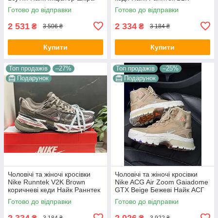
текстиль демісезонні для
текстиль демісезон унісекс
Готово до відправки
Готово до відправки
хлопців
В'єтнам
2 531
2 334
₴
₴
3 506 ₴
3 184 ₴
Купити
Купити
Топ продажів
–27%
Топ продажів
–25%
Подарунок
Подарунок
Чоловічі та жіночі кросівки
Чоловічі та жіночі кросівки
Nike Runntek V2K Brown
Nike ACG Air Zoom Gaiadome
коричневі кеди Найк Раннтек
GTX Beige Бежеві Найк АСГ
В2К текстиль демісезон
гума текстиль gore-tex осінь
Готово до відправки
Готово до відправки
унісекс В'єтнам
зима унісекс
2 334
2 926