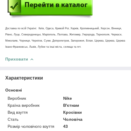
Доставка по всій Україні: Київ, Одеса, Кривой Рог, Харків, Кропивницький, Херсон, Вінниця,
Рівно, Луцк, Северодонецьк, Маріополь, Полтава, Житомир, Ужророда, Тернополя, Черкаси,
Миколаяв, Чорниця, Чернігов, Суми, Дніпропетров, Запорожня, Білая, Церква, Церква, Церква
Івано-Франковськ, Львів, Лубни та інші міста, селища та пгт.
Приховати
Характеристики
Основні
Виробник
Nike
Країна виробник
В'єтнам
Вид взуття
Кросівки
Стать
Чоловіча
Розмір чоловічого взуття
43