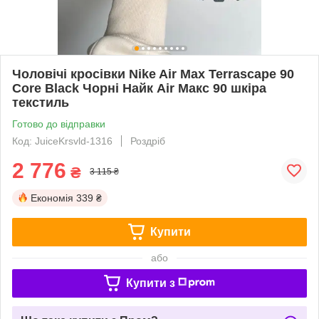
Чоловічі кросівки Nike Air Max Terrascape 90
Core Black Чорні Найк Аir Макс 90 шкіра
текстиль
Готово до відправки
Код: JuiceKrsvld-1316
Роздріб
2 776
₴
3 115 ₴
Економія
339 ₴
Купити
або
Купити з