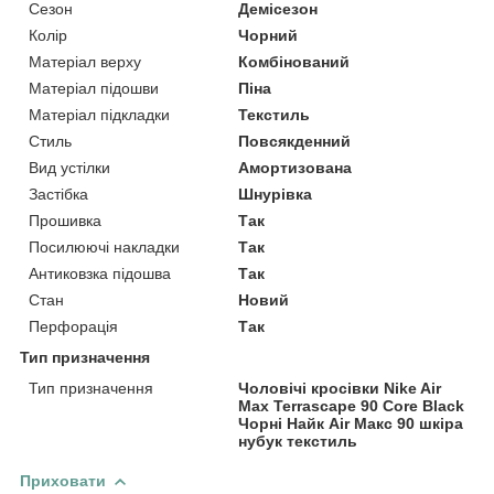
Сезон
Демісезон
Колір
Чорний
Матеріал верху
Комбінований
Матеріал підошви
Піна
Матеріал підкладки
Текстиль
Стиль
Повсякденний
Вид устілки
Амортизована
Застібка
Шнурівка
Прошивка
Так
Посилюючі накладки
Так
Антиковзка підошва
Так
Стан
Новий
Перфорація
Так
Тип призначення
Тип призначення
Чоловічі кросівки Nike Air
Max Terrascape 90 Core Black
Чорні Найк Аir Макс 90 шкіра
нубук текстиль
Приховати