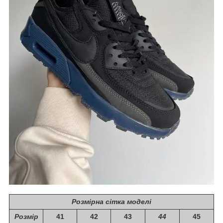
Розмірна сітка моделі
Розмір
41
42
43
44
45