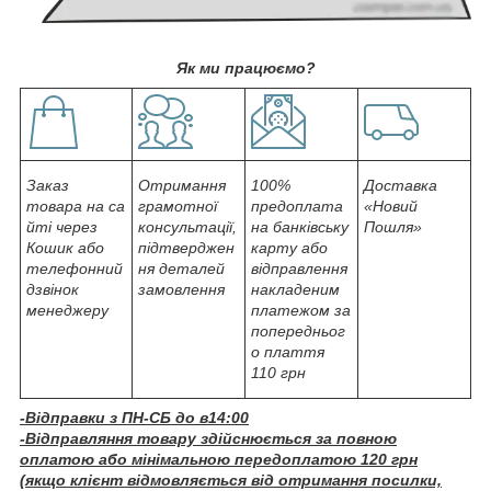
Як ми працюємо?
Заказ
Отримання
100%
Доставка
товара на са
грамотної
предоплата
«Новий
йті через
консультації,
на банківську
Пошля»
Кошик або
підтверджен
карту або
телефонний
ня деталей
відправлення
дзвінок
замовлення
накладеним
менеджеру
платежом за
попередньог
о плаття
110 грн
-Відправки з ПН-СБ до в14:00
-Відправляння товару здійснюється за повною
оплатою або мінімальною передоплатою 120 грн
(якщо клієнт відмовляється від отримання посилки,