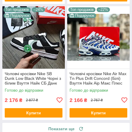
Топ продажів
–24%
Топ продажів
–22%
Подарунок
Подарунок
Чоловчі кросівки Nike SB
Чоловічі кросівки Nike Air Max
Dunk Low Black White Чорні з
Tn Plus Drift Concord (Білі)
білим Взуття Найк СБ Данк
Взуття Найк Аір Макс Плюс
Лоу текстиль шкіра демісезон
текстиль шкіра демісезон
Готово до відправки
Готово до відправки
2 176
2 166
₴
₴
2 877 ₴
2 767 ₴
Купити
Купити
Показати ще