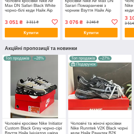
Чоловічі кросівки Nike Air
Кросівки Nike Air Max DN
Чоло
Max DN Safari Black White
Sarari Помаранчеві з
Nike
чорно-білі кеди Найк Аір
чорним Взуття Найк Аір
кеди
Макс ДН Сафарі текстиль
Макс ДН текстиль
Макс
3 1
демісезон для хлопців
демисезон унісекс
демі
3 051
3 076
₴
₴
3 311 ₴
3 246 ₴
3 514
В'єт
Купити
Купити
Акційні пропозиції та новинки
Топ продажів
–28%
Топ продажів
–27%
Подарунок
Чоловічі кросівки Nike Initiator
Чоловічі та жіночі кросівки
Custom Black Grey чорно-сірі
Nike Runntek V2K Black чорні
Взуття Найк Ініціатор шкіра
кеди Найк Раннтек В2К