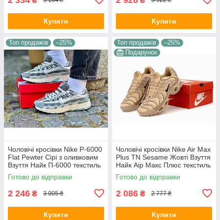
₴
₴
3 184 ₴
3 922 ₴
Купити
Купити
Топ продажів
–25%
Топ продажів
–25%
Подарунок
Чоловічі кросівки Nike P-6000
Чоловічі кросівки Nike Air Max
Flat Pewter Сірі з оливковим
Plus TN Sesame Жовті Взуття
Взуття Найк П-6000 текстиль
Найк Аір Макс Плюс текстиль
сітка повсякденні демісезон
шкіра демісезон
Готово до відправки
Готово до відправки
2 246
2 086
₴
₴
3 005 ₴
2 777 ₴
Купити
Купити