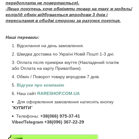
передоплата не повертається).
-Якщо покупець хоче обміняти товар на таку ж модель/
колір/ід обмін відбувається впродовж 3 днів і
пересилання в обидві сторони за рахунок покупця.
Наші переваги:
Відсилання на день замовлення.
Швидка доставка по Україні Новій Пошті 1-3 дні.
Оплата після примірки взуття (Накладений платіж
або Оплата на карту Приватбанк).
Обмін / Поворот товару впродовж 7 днів.
Відгуки про компанію
Наш сайт
RARESHOP.COM.UA
Для оформлення замовлення натисніть кнопку
"
КУПИТИ
"
Телефоны:
+38(066) 975-37-41
Viber/Telegram +38(096) 367-22-29