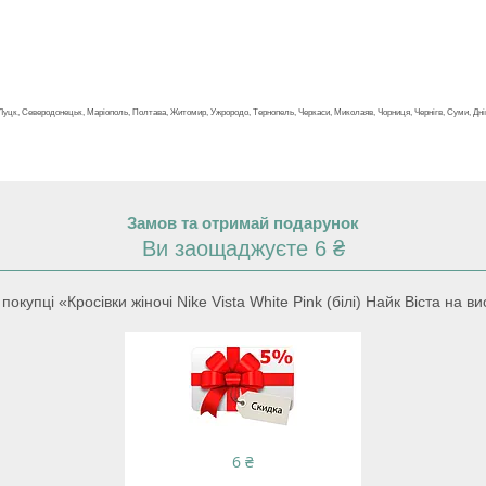
но, Луцк, Северодонецьк, Маріополь, Полтава, Житомир, Ужрородо, Тернопель, Черкаси, Миколаяв, Чорниця, Чернігв, Суми, Дніп
Замов та отримай подарунок
Ви заощаджуєте 6 ₴
упці «Кросівки жіночі Nike Vista White Pink (білі) Найк Віста на висо
6 ₴