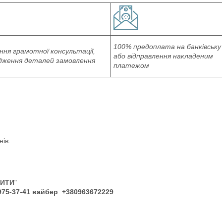
100% предоплата на банківську
ня грамотної консультації,
або відправлення накладеним
дження деталей замовлення
платежом
нів.
ПИТИ
"
 975-37-41 вайбер +380963672229