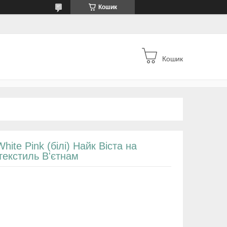
Кошик
Кошик
White Pink (білі) Найк Віста на
 текстиль В'єтнам