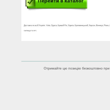
Доставка по всій Україні: Київ, Одеса, Кривой Рог, Харків, Кропивницький, Херсон, Вінниця, Рів
селища та пгт.
Отримайте цю позицію безкоштовно при пок