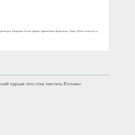
ропетров, Запорожня, Білая, Церква, Церква Івано-Франковськ, Львів, Лубни та інші міста,
кій підошві літні сітка текстиль В'єтнам»