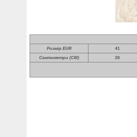
Розмір EUR
41
Сантиметри (СМ)
26