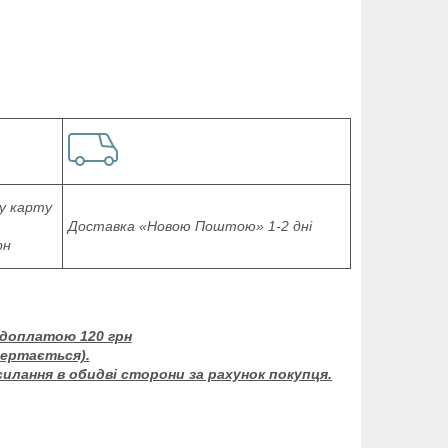
у карту
Доставка «Новою Поштою» 1-2 дні
рн
едоплатою 120 грн
вертається).
силання в обидві сторони за рахунок покупця.