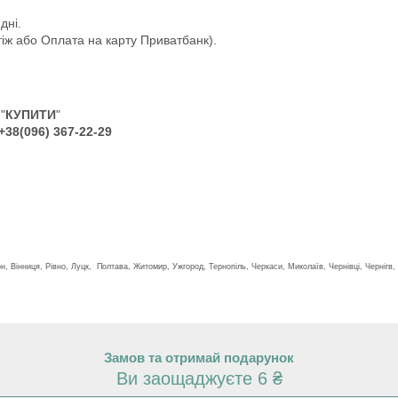
дні.
іж або Оплата на карту Приватбанк).
"
КУПИТИ
"
+38(096) 367-22-29
н, Вінниця, Рівно, Луцк, Полтава, Житомир, Ужгород, Тернопіль, Черкаси, Миколаїв, Чернівці, Чернігв, 
Замов та отримай подарунок
Ви заощаджуєте 6 ₴