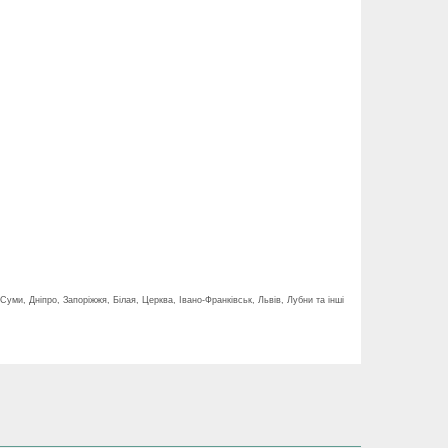
Суми, Дніпро, Запоріжжя, Білая, Церква, Івано-Франківськ, Львів, Лубни та інші