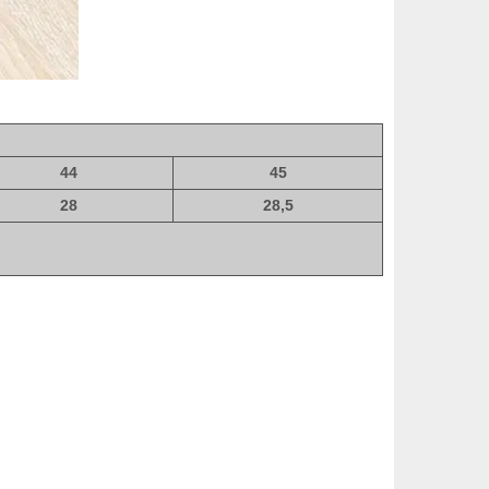
44
45
28
28,5