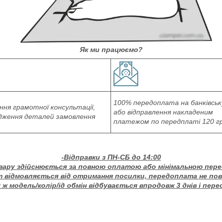
Як ми працюємо?
100% передоплата на банківськ
ня грамотної консультації,
або відправлення накладеним
дження деталей замовлення
платежом по передплаті 120 г
-Відправки з ПН-СБ до 14:00
вару здійснюється за повною оплатою або мінімальною пер
т відмовляється від отримання посилки, передоплата не по
ж модель/колір/ід обмін відбувається впродовж 3 днів і пере