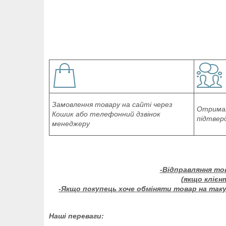
Замовлення товару на сайті через
Отриман
Кошик або телефонний дзвінок
підтвер
менеджеру
-Відправляння то
(якщо клієн
-Якщо покупець хоче обміняти товар на таку 
Наші переваги: