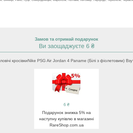
Замов та отримай подарунок
Ви заощаджуєте 6 ₴
вічі кросівкиNike PSG Air Jordan 4 Paname (Білі з фіолетовим) Вз
6 ₴
Подарунок знижка 5% на
наступну купівлю в магазині
RareShop.com.ua