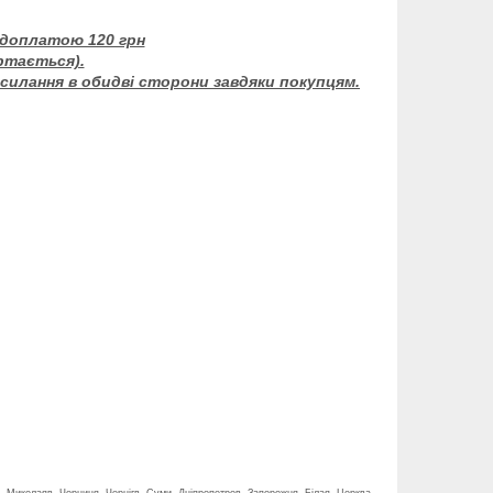
едоплатою 120 грн
ртається).
есилання в обидві сторони завдяки покупцям.
, Миколаяв, Чорниця, Чернігв, Суми, Дніпропетров, Запорожня, Білая, Церква,