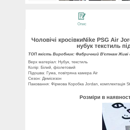
Опис
Чоловічі кросівкиNike PSG Air Jo
нубук текстиль п
ТОП якість Виробник: Фабричний В'єтнам Живі
Верх матеріал: Нубук, текстиль
Колір: Білий, фіолетовий
Підошва: Гума, повітряна камера Air
Сезон: Демісезон
Паковання: Фірмова Коробка Jordan, комплектація S
Розміри в наявност