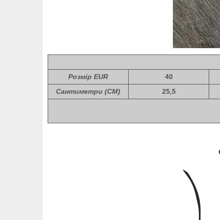
Розмір EUR
40
Сантиметри (СМ)
25,5