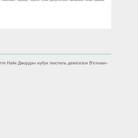
уття Найк Джордан нубук текстиль демісезон В'єтнам»