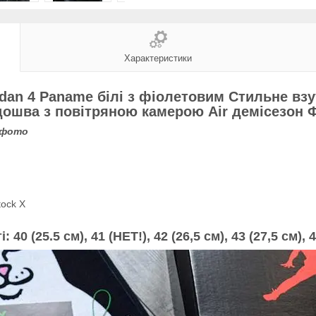
Характеристики
rdan 4 Paname білі з фіолетовим Стильне вз
ідошва з повітряною камерою Air демісезон 
 фото
tock X
і:
40 (25.5 см),
41 (НЕТ!), 42 (26,5 см), 43 (27,5 см), 4