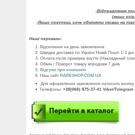
-Відправляння то
(якщо клі
-Якщо покупець хоче обміняти товар на таку
Наші переваги:
Відсилання на день замовлення.
Швидка доставка по Україні Новій Пошті 1-3 дні.
Оплата після примірки взуття (Накладений плат
Обмін / Поворот товару впродовж 7 днів.
Відгуки про компанію
Наш сайт
RARESHOP.COM.UA
Для оформлення замовлення натисніть кнопку 
Телефоны:
+38(066) 975-37-41 Viber/Telegram 
Доставка по всій Україні: Київ, Одеса, Кривой Рог, Харків, Кропивницький, Хер