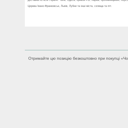
Церква Івано-Франковськ, Львів, Лубни та інші міста, селища та пгт.
Отримайте цю позицію безкоштовно при покупці «Чоло