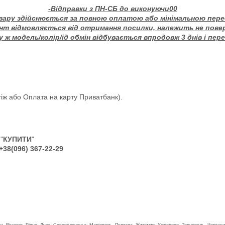
-Відправки з ПН-СБ до виконуючи00
вару здійснюється за повною оплатою або мінімальною пер
єнт відмовляється від отримання посилки, належить не пове
 ж модель/колір/ід обмін відбувається впродовж 3 днів і пер
іж або Оплата на карту Приватбанк).
"
КУПИТИ
"
+38(096) 367-22-29
сон, Вінниця, Рівно, Луцк, Северодонецьк, Маріополь, Полтава, Житомир, Ужрородо, Тернопель, Черкаси