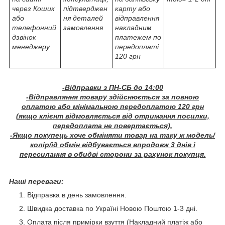
через Кошик
підтверджен
карту або
або
ня деталей
відправлення
телефонний
замовлення
накладним
дзвінок
платежем по
менеджеру
передоплаті
120 грн
-Відправки з ПН-СБ до 14:00
-Відправляння товару здійснюється за повною
оплатою або мінімальною передоплатою 120 грн
(якщо клієнт відмовляється від отримання посилки,
передоплата не повертається).
-Якщо покупець хоче обміняти товар на таку ж модель/
колір/ід обмін відбувається впродовж 3 днів і
пересилання в обидві сторони за рахунок покупця.
Наші переваги:
Відправка в день замовлення.
Швидка доставка по Україні Новою Поштою 1-3 дні.
Оплата після примірки взуття (Накладний платіж або