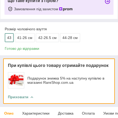
Що таке купити з Пром?
Замовлення під захистом
Розмір чоловічого взуття
43
41-26 см
42-26.5 см
44-28 см
Готово до відправки
При купівлі цього товару отримайте подарунок
Подарунок знижка 5% на наступну купівлю в
магазині RareShop.com.ua
Приховати
Опис
Характеристики
Доставка
Оплата
Умови п