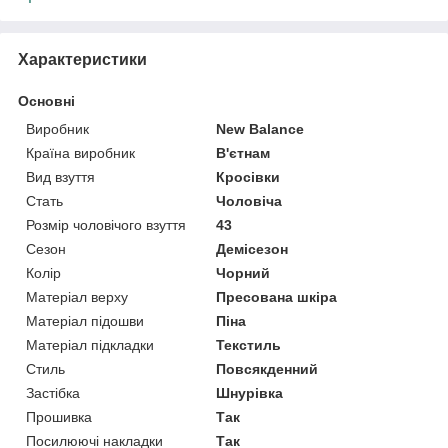
Характеристики
Основні
Виробник
New Balance
Країна виробник
В'єтнам
Вид взуття
Кросівки
Стать
Чоловіча
Розмір чоловічого взуття
43
Сезон
Демісезон
Колір
Чорний
Матеріал верху
Пресована шкіра
Матеріал підошви
Піна
Матеріал підкладки
Текстиль
Стиль
Повсякденний
Застібка
Шнурівка
Прошивка
Так
Посилюючі накладки
Так