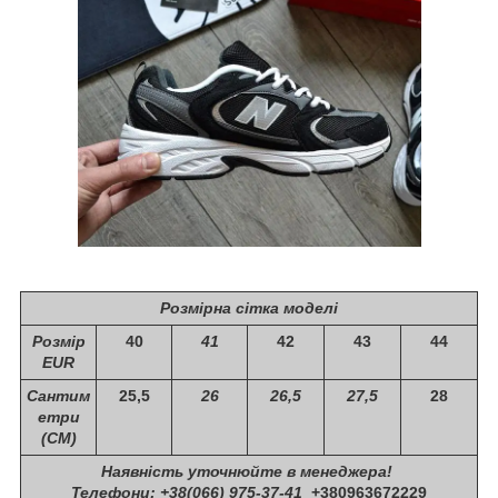
Розмірна сітка моделі
Розмір
40
41
42
43
44
EUR
Сантим
25,5
26
26,5
27,5
28
етри
(СМ)
Наявність уточнюйте в менеджера!
Телефони: +38(066) 975-37-41
+380963672229