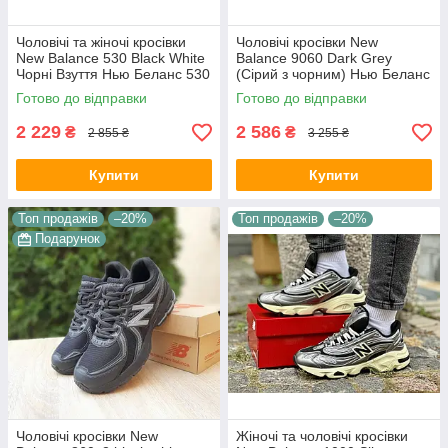
Чоловічі та жіночі кросівки
Чоловічі кросівки New
New Balance 530 Black White
Balance 9060 Dark Grey
Чорні Взуття Нью Беланс 530
(Сірий з чорним) Нью Беланс
шкіряні сітка весна літо
9060 замш текстиль
Готово до відправки
Готово до відправки
рефлективні демісезон
2 229
2 586
₴
₴
2 855 ₴
3 255 ₴
Купити
Купити
Топ продажів
–20%
Топ продажів
–20%
Подарунок
Чоловічі кросівки New
Жіночі та чоловічі кросівки