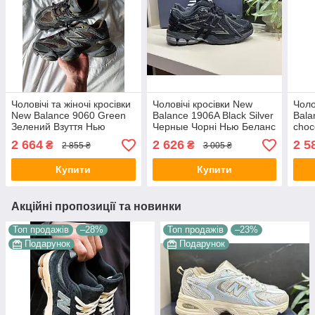
Чоловічі та жіночі кросівки
Чоловічі кросівки New
Чоло
New Balance 9060 Green
Balance 1906A Black Silver
Bala
Зелений Взуття Нью
Черные Чорні Нью Беланс
choc
Беланс 9060 замша шкіра
1906A щільна сітка
шоко
2 664
2 626
2 5
₴
₴
2 855 ₴
3 005 ₴
текстиль демісезон
текстиль демісезон
9060
демі
Купити
Купити
Акційні пропозиції та новинки
Топ продажів
–28%
Топ продажів
–23%
Подарунок
Подарунок