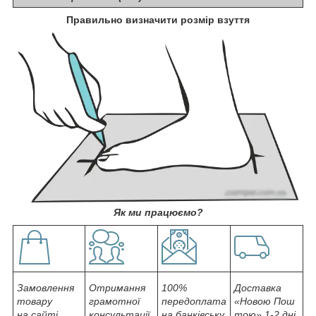
Правильно визначити розмір взуття
Як ми працюємо?
Замовлення
Отримання
100%
Доставка
товару
грамотної
передоплата
«Новою Пош
на сайті
консультації,
на банківську
тою» 1-2 дні