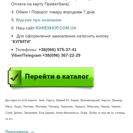
Оплата на карту Приватбанк).
Обмін / Поворот товару впродовж 7 днів.
Відгуки про компанію
Наш сайт
RARESHOP.COM.UA
Для оформлення замовлення натисніть кнопку
"
КУПИТИ
"
Телефоны:
+38(066) 975-37-41
Viber/Telegram +38(096) 367-22-29
Доставка по всій Україні: Київ, Одеса, Кривий Ріг, Харків, Кропивницький, Херсон, Вінниця,
Рівно, Луцьк, Полтава, Житомир, Ужгород, Тернопіль, Черкаси, Миколаїв, Черніці, Чернігв,
Суми, Дніпро, Запоріжжя, Біла Церква, Івано-Франковськ, Львів, Лубни та інші міста, селища
та пгт.
Приховати