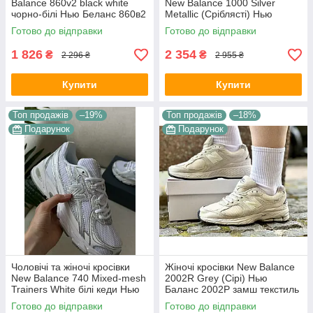
Balance 860v2 black white
New Balance 1000 Silver
чорно-білі Нью Беланс 860в2
Metallic (Сріблясті) Нью
комбіновані матеріали сітка
Баланс 1000 текстиль сітка
Готово до відправки
Готово до відправки
демісезон для хлопців
унісекс демісезон
1 826
2 354
₴
₴
2 296 ₴
2 955 ₴
Купити
Купити
Топ продажів
–19%
Топ продажів
–18%
Подарунок
Подарунок
Чоловічі та жіночі кросівки
Жіночі кросівки New Balance
New Balance 740 Mixed-mesh
2002R Grey (Сірі) Нью
Trainers White білі кеди Нью
Баланс 2002Р замш текстиль
Баланс 740 Міксед-меш
сітка демісезон
Готово до відправки
Готово до відправки
Трейнерс текстиль літо