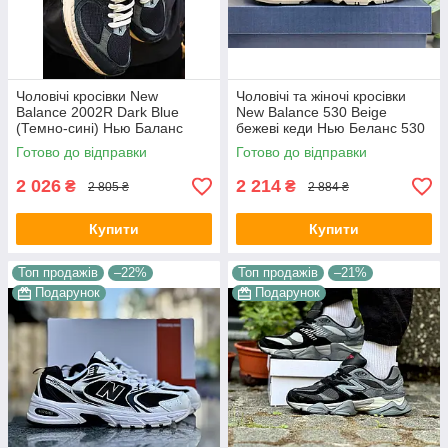
Чоловічі кросівки New
Чоловічі та жіночі кросівки
Balance 2002R Dark Blue
New Balance 530 Beige
(Темно-сині) Нью Баланс
бежеві кеди Нью Беланс 530
2002Р натуральний замш
текстиль демісезон унісекс
Готово до відправки
Готово до відправки
сітка текстиль
В'єтнам
2 026
2 214
₴
₴
2 805 ₴
2 884 ₴
Купити
Купити
Топ продажів
–22%
Топ продажів
–21%
Подарунок
Подарунок