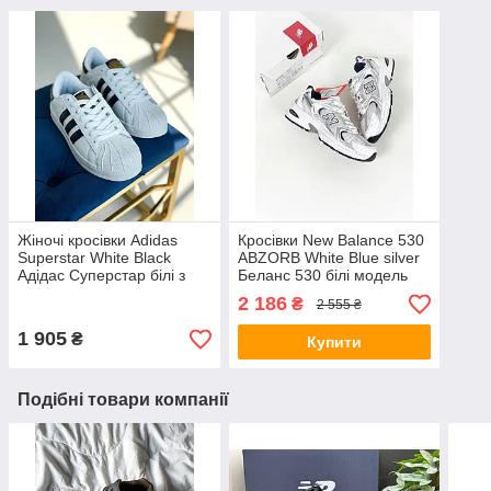
Жіночі кросівки Adidas
Кросівки New Balance 530
Superstar White Black
ABZORB White Blue silver
Адідас Суперстар білі з
Беланс 530 білі модель
чорним натурал шкіра хіт
унісекс 36-45 хіт
2 186
₴
2 555 ₴
літа
1 905
₴
Купити
Подібні товари компанії