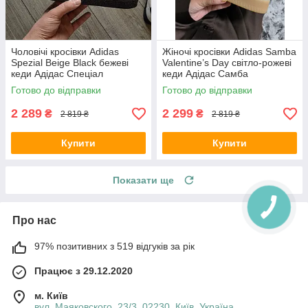
Чоловічі кросівки Adidas
Жіночі кросівки Adidas Samba
Spezial Beige Black бежеві
Valentine’s Day світло-рожеві
кеди Адідас Спеціал
кеди Адідас Самба
натуральна замша шкіра
Валентайнс Дей замша
Готово до відправки
Готово до відправки
демісезон для чоловіків
демісезон для дівчат В'єтнам
В'єтнам
2 289
2 299
₴
₴
2 819 ₴
2 819 ₴
Купити
Купити
Показати ще
Про нас
97% позитивних з 519 відгуків за рік
Працює з 29.12.2020
м. Київ
вул. Маяковского, 23/3, 02230, Київ, Україна