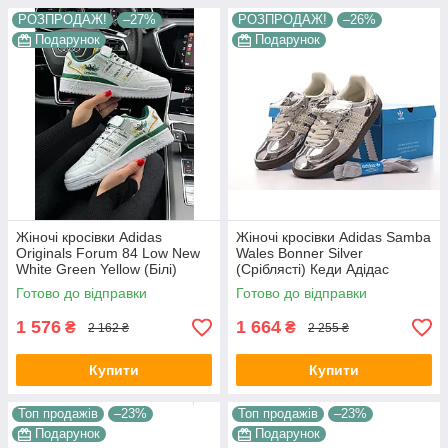
РОЗПРОДАЖ!
–27%
РОЗПРОДАЖ!
–26%
Подарунок
Подарунок
Жіночі кросівки Adidas
Жіночі кросівки Adidas Samba
Originals Forum 84 Low New
Wales Bonner Silver
White Green Yellow (Білі)
(Сріблясті) Кеди Адідас
Взуття Адідас Форум шкіраяні
Самба повсякденні шкіра
Готово до відправки
Готово до відправки
демісезон
текстиль демісезон
1 576
1 664
₴
₴
2 162 ₴
2 255 ₴
Купити
Купити
Топ продажів
–23%
Топ продажів
–23%
Подарунок
Подарунок