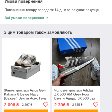
Умови повернення
Повернення товару впродовж 14 днів за рахунок покупця
Всі умови повернення
З цим товаром також замовляють
Жіночі кросівки Asics Gel-
Чоловічі кросівки Adidas
Kahana 8 Beige Navy
ZX 500 RM Grey Four
(Бежеві) Взуття Асікс Гель
Взуття Адідас ЗХ 500 сірі
Кахана 8 повсякденні
замшеві сітка текстиль
2 096
2 396
₴
₴
2 297 ₴
2 555 ₴
шкіра текстиль демісезон
демісезон В'єтнам