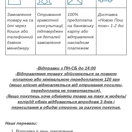
Замовлення
Отримання
100%
Доставка
товару на са
грамотної
предоплата
«Новою Пош
йті через
консультації,
на банківську
тою» 1-2 дні
Кошик або
підтверджен
карту або
телефонний
ня деталей
відправлення
дзвінок
замовлення
накладним
менеджеру
платежем
-Відправки з ПН-СБ до 14:00
-Відправляння товару здійснюється за повною
оплатою або мінімальною передоплатою 120 грн
(якщо клієнт відмовляється від отримання посилки,
передоплата не повертається).
-Якщо покупець хоче обміняти товар на таку ж модель/
колір/ід обмін відбувається впродовж 3 днів і
пересилання в обидві сторони за рахунок покупця.
Наші переваги:
Відправка в день замовлення.