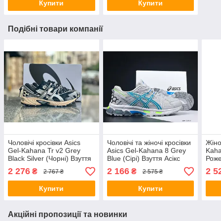
Купити
Купити
Подібні товари компанії
Чоловічі кросівки Asics
Чоловічі та жіночі кросівки
Жіно
Gel-Kahana Tr v2 Grey
Asics Gel-Kahana 8 Grey
Kaha
Black Silver (Чорні) Взуття
Blue (Сірі) Взуття Асікс
Роже
Асикс Гель Кахана
Гель Кахана 8 повсякденні
Гель
2 276
2 166
2 5
₴
₴
2 767 ₴
2 575 ₴
текстиль сітка шкіра
шкіра сітка демісезон
шкір
демісезон
Купити
Купити
Акційні пропозиції та новинки