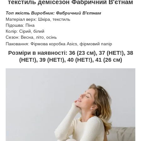
текстиль демісезон Фабричний В'єтнам
Топ якість
Виробник: Фабричний В'єтнам
Матеріал верх: Шкіра, текстиль
Підошва: Піна
Колір: Сірий, білий
Сезон: Весна, літо, осінь
Паковання: Фірмова коробка Asics, фірмовий папір
Розміри в наявності:
36 (23 см), 37
(НЕТ!),
38
(
НЕТ!
), 39 (
НЕТ!
),
40 (
НЕТ!
)
,
41 (26 см)