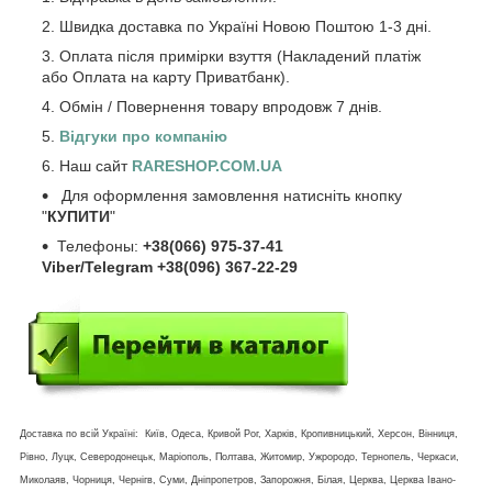
Швидка доставка по Україні Новою Поштою 1-3 дні.
Оплата після примірки взуття (Накладений платіж
або Оплата на карту Приватбанк).
Обмін / Повернення товару впродовж 7 днів.
Відгуки про компанію
Наш сайт
RARESHOP.COM.UA
Для оформлення замовлення натисніть кнопку
"
КУПИТИ
"
Телефоны:
+38(066) 975-37-41
Viber/Telegram +38(096) 367-22-29
Доставка по всій Україні: Київ, Одеса, Кривой Рог, Харків, Кропивницький, Херсон, Вінниця,
Рівно, Луцк, Северодонецьк, Маріополь, Полтава, Житомир, Ужрородо, Тернопель, Черкаси,
Миколаяв, Чорниця, Чернігв, Суми, Дніпропетров, Запорожня, Білая, Церква, Церква Івано-