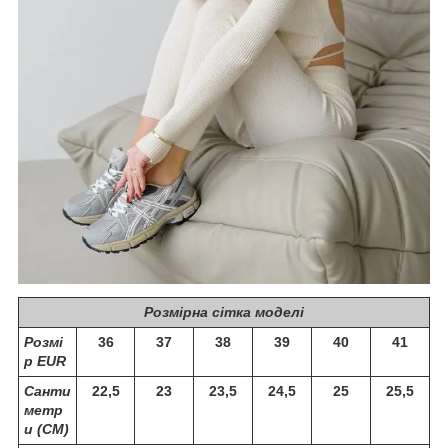
Розмірна сітка моделі
Розмі
36
37
38
39
40
41
р EUR
Санти
22,5
23
23,5
24,5
25
25,5
метр
и (СМ)