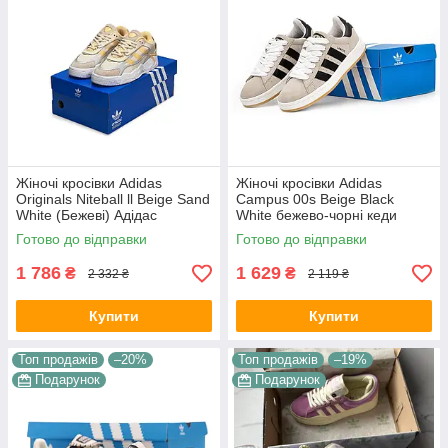
Жіночі кросівки Adidas
Жіночі кросівки Adidas
Originals Niteball ll Beige Sand
Campus 00s Beige Black
White (Бежеві) Адідас
White бежево-чорні кеди
Найтбол шкіра замш
Адідас Кампус 00с замша
Готово до відправки
Готово до відправки
демісезон
демісезон для дівчат В'єтнам
1 786
1 629
₴
₴
2 332 ₴
2 119 ₴
Купити
Купити
Топ продажів
–20%
Топ продажів
–19%
Подарунок
Подарунок