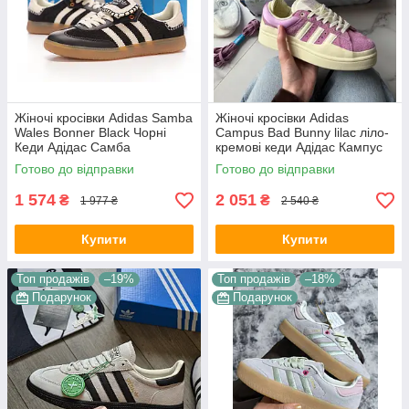
Жіночі кросівки Adidas Samba
Жіночі кросівки Adidas
Wales Bonner Black Чорні
Campus Bad Bunny lilac ліло-
Кеди Адідас Самба
кремові кеди Адідас Кампус
повсякденні шкіра текстиль
замша шкіра гума демісезон
Готово до відправки
Готово до відправки
демісезон
для дівчат Вʼєтнам
1 574
2 051
₴
₴
1 977 ₴
2 540 ₴
Купити
Купити
Топ продажів
–19%
Топ продажів
–18%
Подарунок
Подарунок