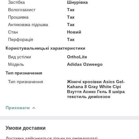
Застібка
Шнурівка
Вологозахист
Так
Прошивка
Так
Антиковзка підошва
Так
Стан
Новий
Перфорація
Так
Користувальницькі характеристики
Вид устілки
OrthoLite
Модель
Adidas Ozweego
Тип призначення
Тип призначення
Жіночі кросівки Asics Gel-
Kahana 8 Gray White Сірі
Взуття Асикс Гель 8 шкіра
текстиль демісезон
Приховати
Умови доставки
Доставка здійснюється тільки по передоплаті.