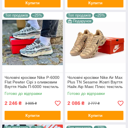
Купити
Купити
Топ продажів
–25%
Топ продажів
–25%
Подарунок
Чоловічі кросівки Nike P-6000
Чоловічі кросівки Nike Air Max
Flat Pewter Сірі з оливковим
Plus TN Sesame Жовті Взуття
Взуття Найк П-6000 текстиль
Найк Аір Макс Плюс текстиль
сітка повсякденні демісезон
шкіра демісезон
Готово до відправки
Готово до відправки
2 246
2 086
₴
₴
3 005 ₴
2 777 ₴
Купити
Купити
Топ продажів
–24%
Топ продажів
–22%