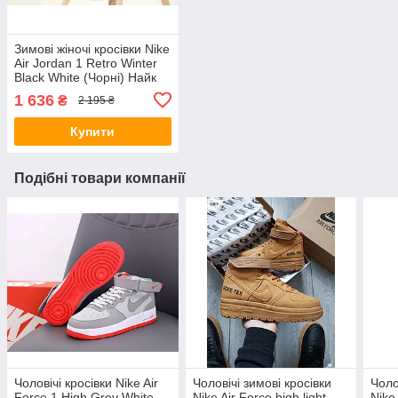
Зимові жіночі кросівки Nike
Air Jordan 1 Retro Winter
Black White (Чорні) Найк
Джордан Ретро шкіра
1 636
₴
2 195 ₴
хутро
Купити
Подібні товари компанії
Чоловічі кросівки Nike Air
Чоловічі зимові кросівки
Чоло
Force 1 High Grey White
Nike Air Force high light
Nike