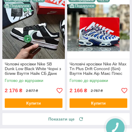
Подарунок
Подарунок
Чоловчі кросівки Nike SB
Чоловічі кросівки Nike Air Max
Dunk Low Black White Чорні з
Tn Plus Drift Concord (Білі)
білим Взуття Найк СБ Данк
Взуття Найк Аір Макс Плюс
Лоу текстиль шкіра демісезон
текстиль шкіра демісезон
Готово до відправки
Готово до відправки
2 176
2 166
₴
₴
2 877 ₴
2 767 ₴
Купити
Купити
Показати ще