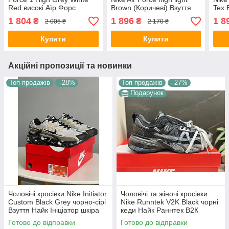
Red високі Аїр Форс
Brown (Коричеві) Взуття
Tex 
світло-сірі з червоним
Найк Аір Форс високі
Взут
1 804
1 896
1 8
₴
₴
2 005 ₴
2 170 ₴
шкіряним осінням
шкіра утеплені Єврозима
висо
ТЕРМО
Євр
Купити
Купити
Акційні пропозиції та новинки
Топ продажів
–28%
Топ продажів
–27%
Подарунок
Чоловічі кросівки Nike Initiator
Чоловічі та жіночі кросівки
Custom Black Grey чорно-сірі
Nike Runntek V2K Black чорні
Взуття Найк Ініціатор шкіра
кеди Найк Раннтек В2К
текстиль демісезонні для
текстиль демісезон унісекс
Готово до відправки
Готово до відправки
хлопців
В'єтнам