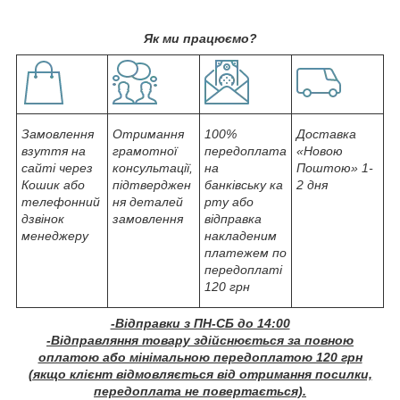
Як ми працюємо?
Замовлення
Отримання
100%
Доставка
взуття на
грамотної
передоплата
«Новою
сайті через
консультації,
на
Поштою» 1-
Кошик або
підтверджен
банківську ка
2 дня
телефонний
ня деталей
рту або
дзвінок
замовлення
відправка
менеджеру
накладеним
платежем по
передоплаті
120 грн
-Відправки з ПН-СБ до 14:00
-Відправляння товару здійснюється за повною
оплатою або мінімальною передоплатою 120 грн
(якщо клієнт відмовляється від отримання посилки,
передоплата не повертається).