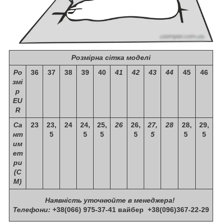
Розмірна сітка моделі
Ро
36
37
38
39
40
41
42
43
44
45
46
змі
р
EU
R
Са
23
23,
24
24,
25,
26
26,
27,
28
28,
29,
нт
5
5
5
5
5
5
5
им
ет
ри
(С
М)
Наявність уточнюйте в менеджера!
Телефони:
+38(066) 975-37-41 вайбер
+38(096)367-22-29