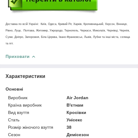
Доставка по всій Україні: Київ, Одеса, Кривий Ріг, Харків, Кропивницький, Херсон, Вінниця,
Рівно, Луцк, Полтава, Житомир, Ужрородо, Тернопель, Черкаси, Миколаїв, Чернівці, Чернігв,
Суми, Дніпро, Запорожня, Біла Церква, Івано-Франковськ, Львів, Лубни та інші міста, селища
та пгт.
Приховати
Характеристики
Основні
Виробник
Air Jordan
Країна виробник
В'єтнам
Вид взуття
Кросівки
Стать
Унісекс
Розмір жіночого взуття
38
Сезон
Демісезон