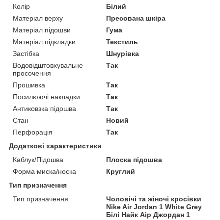
Колір
Білий
Матеріал верху
Пресована шкіра
Матеріал підошви
Гума
Матеріал підкладки
Текстиль
Застібка
Шнурівка
Водовідштовхувальне
Так
просочення
Прошивка
Так
Посилюючі накладки
Так
Антиковзка підошва
Так
Стан
Новий
Перфорація
Так
Додаткові характеристики
Каблук/Підошва
Плоска підошва
Форма миска/носка
Круглий
Тип призначення
Тип призначення
Чоловічі та жіночі кросівки
Nike Air Jordan 1 White Grey
Білі Найк Аір Джордан 1