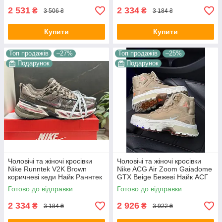
2 531
2 334
₴
₴
3 506 ₴
3 184 ₴
Купити
Купити
Топ продажів
–27%
Топ продажів
–25%
Подарунок
Подарунок
Чоловічі та жіночі кросівки
Чоловічі та жіночі кросівки
Nike Runntek V2K Brown
Nike ACG Air Zoom Gaiadome
коричневі кеди Найк Раннтек
GTX Beige Бежеві Найк АСГ
В2К текстиль демісезон
гума текстиль gore-tex осінь
Готово до відправки
Готово до відправки
унісекс В'єтнам
зима унісекс
2 334
2 926
₴
₴
3 184 ₴
3 922 ₴