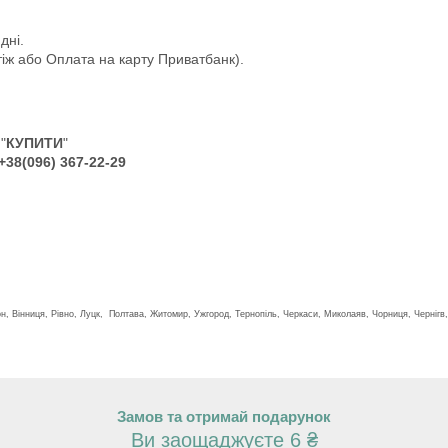
дні.
іж або Оплата на карту Приватбанк).
"
КУПИТИ
"
+38(096) 367-22-29
он, Вінниця, Рівно, Луцк, Полтава, Житомир, Ужгород, Тернопіль, Черкаси, Миколаяв, Чорниця, Чернігв,
Замов та отримай подарунок
Ви заощаджуєте 6 ₴