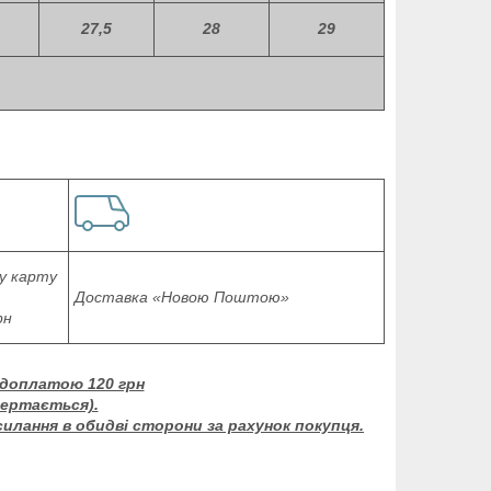
27,5
28
29
у карту
Доставка «Новою Поштою»
рн
едоплатою 120 грн
вертається).
силання в обидві сторони за рахунок покупця.