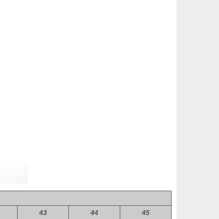
43
44
45