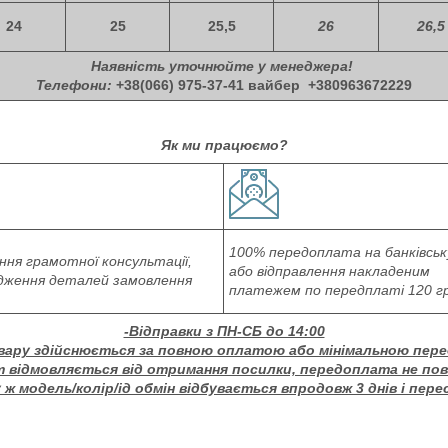
24
25
25,5
26
26,5
Наявність уточнюйте у менеджера!
Телефони:
+38(066) 975-37-41 вайбер
+380963672229
Як ми працюємо?
100% передоплата на банківськ
ня грамотної консультації,
або відправлення накладеним
дження деталей замовлення
платежем по передплаті 120 г
-Відправки з ПН-СБ до 14:00
вару здійснюється за повною оплатою або мінімальною пер
т відмовляється від отримання посилки, передоплата не по
ж модель/колір/ід обмін відбувається впродовж 3 днів і пере