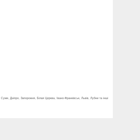
 Суми, Дніпро, Запорожня, Білая Церква, Івано-Франківськ, Львів, Лубни та інші