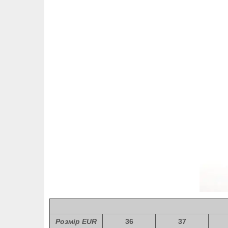
Розмір EUR
36
37