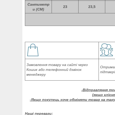
Сантиметр
23
23,5
и (СМ)
Замовлення товару на сайті через
Отриман
Кошик або телефонний дзвінок
підтвер
менеджеру
-Відправляння то
(якщо клієн
-Якщо покупець хоче обміняти товар на таку 
Наші переваги: