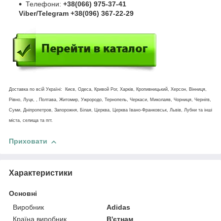
Телефони:
+38(066) 975-37-41
Viber/Telegram +38(096) 367-22-29
Доставка по всій Україні: Києв, Одеса, Кривой Рог, Харків, Кропивницький, Херсон, Вінниця,
Рівно, Луцк, , Полтава, Житомир, Ужрородо, Тернопель, Черкаси, Миколаяв, Чорниця, Чернігв,
Суми, Дніпропетров, Запорожня, Білая, Церква, Церква Івано-Франковськ, Львів, Лубни та інші
міста, селища та пгт.
Приховати
Характеристики
Основні
Виробник
Adidas
Країна виробник
В'єтнам