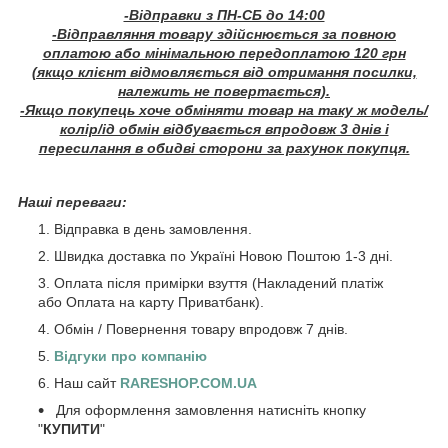
-Відправки з ПН-СБ до 14:00
-Відправляння товару здійснюється за повною
оплатою або мінімальною передоплатою 120 грн
(якщо клієнт відмовляється від отримання посилки,
належить не повертається).
-Якщо покупець хоче обміняти товар на таку ж модель/
колір/ід обмін відбувається впродовж 3 днів і
пересилання в обидві сторони за рахунок покупця.
Наші переваги:
Відправка в день замовлення.
Швидка доставка по Україні Новою Поштою 1-3 дні.
Оплата після примірки взуття (Накладений платіж
або Оплата на карту Приватбанк).
Обмін / Повернення товару впродовж 7 днів.
Відгуки про компанію
Наш сайт
RARESHOP.COM.UA
Для оформлення замовлення натисніть кнопку
"
КУПИТИ
"