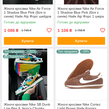
Жіночі кросівки Nike Air Force
Жіночі кросівки Nike Air Force
1 Shadow Blue Pink (Білі із
1 Shadow Blue Pink (Білі з
синім) Найк Аїр Форс шейдов
синім) Найк Аір Форс 1 шкіра
шкіра демісезон
демісезон 36-39 розмір
Готово до відправки
Готово до відправки
1 086
1 106
₴
₴
1 745 ₴
1 758 ₴
Купити
Купити
Топ продажів
–31%
Топ продажів
–29%
Подарунок
Жіночі кросівки Nike SB Dunk
Жіночі кросівки Nike Cortez
Low Ben & Jerry‘s Chunky
Light Brown Найк Кортез