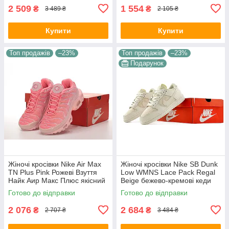
2 509
1 554
₴
₴
3 489 ₴
2 105 ₴
Купити
Купити
Топ продажів
–23%
Топ продажів
–23%
Подарунок
Жіночі кросівки Nike Air Max
Жіночі кросівки Nike SB Dunk
TN Plus Pink Рожеві Взуття
Low WMNS Lace Pack Regal
Найк Аир Макс Плюс якісний
Beige бежево-кремові кеди
текстиль весна літо
Найк СБ Данк Лоу шкіра
Готово до відправки
Готово до відправки
текстиль демісезон
2 076
2 684
₴
₴
2 707 ₴
3 484 ₴