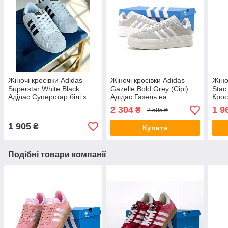
Жіночі кросівки Adidas
Жіночі кросівки Adidas
Жіно
Superstar White Black
Gazelle Bold Grey (Сірі)
Stac
Адідас Суперстар білі з
Адідас Газель на
Крос
чорним натурал шкіра хіт
платформі замш
баво
2 304
1 9
₴
2 505 ₴
літа
демісезон В'єтнам
пла
1 905
₴
Купити
Подібні товари компанії