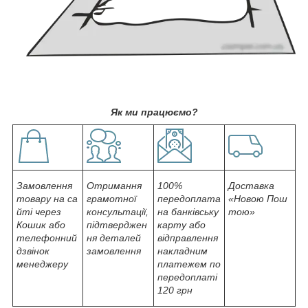
Як ми працюємо?
Замовлення
Отримання
100%
Доставка
товару на са
грамотної
передоплата
«Новою Пош
йті через
консультації,
на банківську
тою»
Кошик або
підтверджен
карту або
телефонний
ня деталей
відправлення
дзвінок
замовлення
накладним
менеджеру
платежем по
передоплаті
120 грн