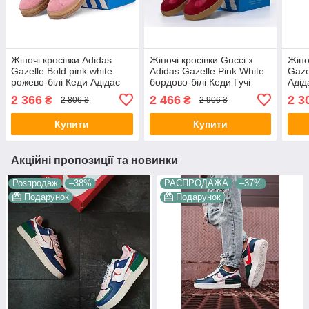
Жіночі кросівки Adidas
Жіночі кросівки Gucci x
Жіно
Gazelle Bold pink white
Adidas Gazelle Pink White
Gaze
рожево-білі Кеди Адідас
бордово-білі Кеди Гучі
Адід
Газель на платформі
Адідас Газель на
пла
2 366
2 466
2 3
₴
₴
2 806 ₴
2 906 ₴
замшеві весна літо для
платформі текстильні
демі
дівчат
весна літо
Купити
Купити
Акційні пропозиції та новинки
Розпродаж
–38%
РАСПРОДАЖА
–37%
Подарунок
Подарунок