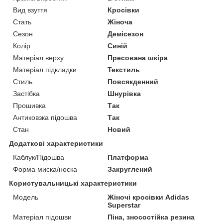
Вид взуття
Кросівки
Стать
Жіноча
Сезон
Демісезон
Колір
Синій
Матеріал верху
Пресована шкіра
Матеріал підкладки
Текстиль
Стиль
Повсякденний
Застібка
Шнурівка
Прошивка
Так
Антиковзка підошва
Так
Стан
Новий
Додаткові характеристики
Каблук/Підошва
Платформа
Форма миска/носка
Закруглений
Користувальницькі характеристики
Модель
Жіночі кросівки Adidas
Superstar
Матеріал підошви
Піна, зносостійка резина