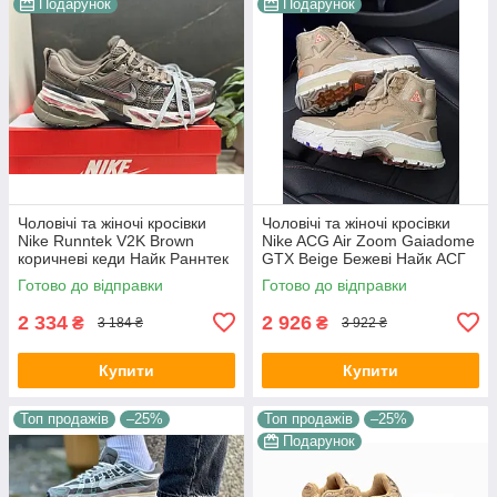
Подарунок
Подарунок
Чоловічі та жіночі кросівки
Чоловічі та жіночі кросівки
Nike Runntek V2K Brown
Nike ACG Air Zoom Gaiadome
коричневі кеди Найк Раннтек
GTX Beige Бежеві Найк АСГ
В2К текстиль демісезон
гума текстиль gore-tex осінь
Готово до відправки
Готово до відправки
унісекс В'єтнам
зима унісекс
2 334
2 926
₴
₴
3 184 ₴
3 922 ₴
Купити
Купити
Топ продажів
–25%
Топ продажів
–25%
Подарунок