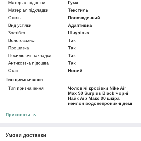
Матеріал підошви
Гума
Матеріал підкладки
Текстиль
Стиль
Повсякденний
Вид устілки
Адаптивна
Застібка
Шнурівка
Вологозахист
Так
Прошивка
Так
Посилюючі накладки
Так
Антиковзка підошва
Так
Стан
Новий
Тип призначення
Тип призначення
Чоловічі кросівки Nike Air
Max 90 Surplus Black Чорні
Найк Аїр Макс 90 шкіра
нейлон водонепроникні демі
Приховати
Умови доставки