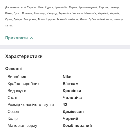
Доставка по всій Україні: Київ, Одеса, Кривий Ріг, Харків, Кропивницький, Херсон, Вінниця,
Рівно, Луцк, Полтава, Житомир, Ужгород, Тернопіля, Черкаси, Миколаїв, Чернівці, Чернігів,
Суми, Дніпро, Запоріжжя, Білая, Церква, Івано-Франківськ, Львів, Лубни та інші міста, селища
та пгт.
Приховати
Характеристики
Основні
Виробник
Nike
Країна виробник
В'єтнам
Вид взуття
Кросівки
Стать
Чоловіча
Розмір чоловічого взуття
42
Сезон
Демісезон
Колір
Чорний
Матеріал верху
Комбінований