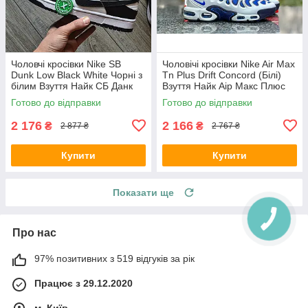
Чоловчі кросівки Nike SB
Чоловічі кросівки Nike Air Max
Dunk Low Black White Чорні з
Tn Plus Drift Concord (Білі)
білим Взуття Найк СБ Данк
Взуття Найк Аір Макс Плюс
Лоу текстиль шкіра демісезон
текстиль шкіра демісезон
Готово до відправки
Готово до відправки
2 176
2 166
₴
₴
2 877 ₴
2 767 ₴
Купити
Купити
Показати ще
Про нас
97% позитивних з 519 відгуків за рік
Працює з 29.12.2020
м. Київ