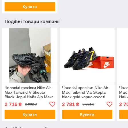
Купити
Подібні товари компанії
Чоловічі кросівки Nike Air
Чоловічі кросівки Nike Air
Чоло
Max Tailwind V Skepta
Max Tailwind V x Skepta
Max 
Black Чорні Найк Аір Макс
black gold чорно-золоті
Найк
Таілвінд Скепта текстиль
кеди Найк Еір Макс
повс
2 716
2 781
2 7
₴
₴
2 902 ₴
3 091 ₴
демісезон
Тейлвінд Скептa текстиль
текс
демісезон
Купити
Купити