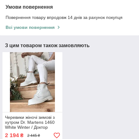
Умови повернення
Повернення товару впродовж 14 днів за рахунок покупця
Всі умови повернення
З цим товаром також замовляють
Черевики жіночі зимові з
хутром Dr. Martens 1460
White Winter / Доктор
Мартінс білі натуральна
2 194
₴
2 445 ₴
шкіра з хутром