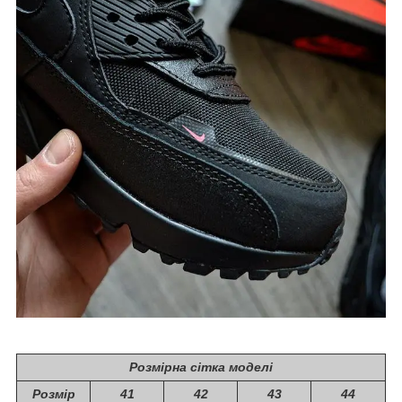
Розмірна сітка моделі
Розмір
41
42
43
44