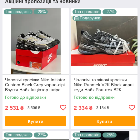
Акційні пропозиції та новинки
Топ продажів
–28%
Топ продажів
–27%
Подарунок
Чоловічі кросівки Nike Initiator
Чоловічі та жіночі кросівки
Custom Black Grey чорно-сірі
Nike Runntek V2K Black чорні
Взуття Найк Ініціатор шкіра
кеди Найк Раннтек В2К
текстиль демісезонні для
текстиль демісезон унісекс
Готово до відправки
Готово до відправки
хлопців
В'єтнам
2 531
2 334
₴
₴
3 506 ₴
3 184 ₴
Купити
Купити
Топ продажів
–27%
Топ продажів
–25%