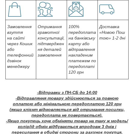
Замовлення
Отримання
100%
Доставка
взуття
грамотної
передоплата
«Новою Пош
на сайті
консультації,
на банківську
тою» 1-2 дні
через Кошик
підтверджен
карту або
або
ня деталей
відправлення
телефонний
замовлення
накладеним
дзвінок
платежем по
менеджеру
передоплаті
120 грн
-Відправки з ПН-СБ до 14:00
-Відправляння товару здійснюється за повною
оплатою або мінімальною передоплатою 120 грн
(якщо клієнт відмовляється від отримання посилки,
передоплата не повертається).
-Якщо покупець хоче обміняти товар на таку ж модель/
колір/ід обмін відбувається впродовж 3 днів і
пересилання в обидві сторони за рахунок покупця.