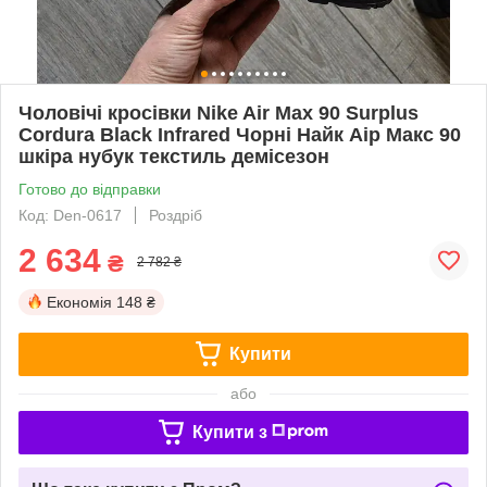
Чоловічі кросівки Nike Air Max 90 Surplus
Cordura Black Infrared Чорні Найк Аір Макс 90
шкіра нубук текстиль демісезон
Готово до відправки
Код: Den-0617
Роздріб
2 634
₴
2 782 ₴
Економія
148 ₴
Купити
або
Купити з