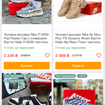
Чоловічі кросівки Nike P-6000
Чоловічі кросівки Nike Air Max
Flat Pewter Сірі з оливковим
Plus TN Sesame Жовті Взуття
Взуття Найк П-6000 текстиль
Найк Аір Макс Плюс текстиль
сітка повсякденні демісезон
шкіра демісезон
Готово до відправки
Готово до відправки
2 246
2 086
₴
₴
3 005 ₴
2 777 ₴
Купити
Купити
Топ продажів
–24%
Топ продажів
–22%
Подарунок
Подарунок