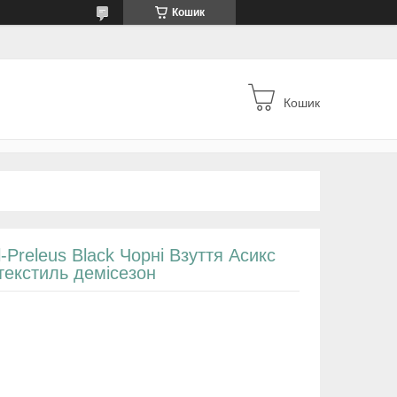
Кошик
Кошик
l-Preleus Black Чорні Взуття Асикс
текстиль демісезон