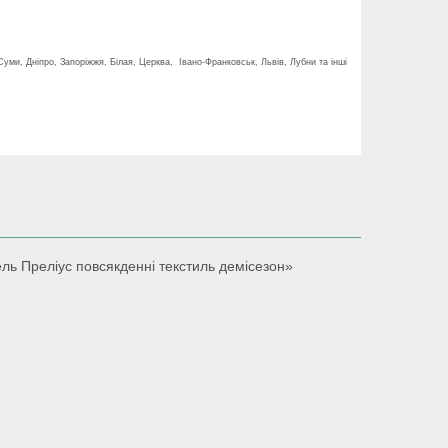
 Суми, Дніпро, Запоріжжя, Білая, Церква, Івано-Франковськ, Львів, Лубни та інші
ель Преліус повсякденні текстиль демісезон»