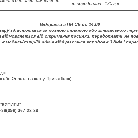
дження деталей замовлення
по передоплаті 120 грн
-Відправки з ПН-СБ до 14:00
вару здійснюється за повною оплатою або мінімальною пер
т відмовляється від отримання посилки, передоплата не по
ж модель/колір/ід обмін відбувається впродовж 3 днів і пере
дні.
ж або Оплата на карту Приватбанк).
"
КУПИТИ
"
+38(096) 367-22-29