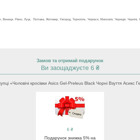
н, Вінниця, Рівно, Луцк, Полтава, Житомир, Ужгород, Тернопіль, Черкаси, Миколаїв, Черніцві, Чернігв,
Замов та отримай подарунок
Ви заощаджуєте 6 ₴
ці «Чоловічі кросівки Asics Gel-Preleus Black Чорні Взуття Асикс Г
6 ₴
Подарунок знижка 5% на