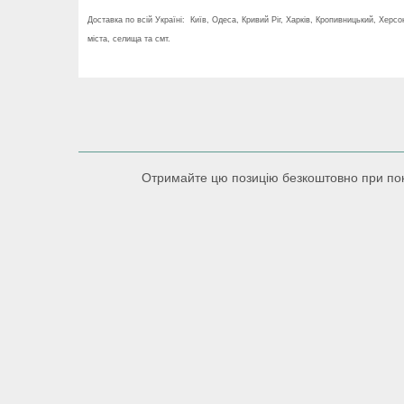
Доставка по всій Україні: Київ, Одеса, Кривий Ріг, Харків, Кропивницький, Херсо
міста, селища та смт.
Отримайте цю позицію безкоштовно при поку