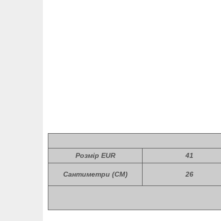
Розмір EUR
41
Сантиметри (СМ)
26