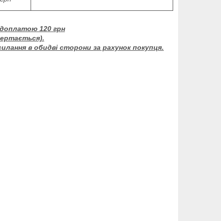
едоплатою 120 грн
вертається).
силання в обидві сторони за рахунок покупця.