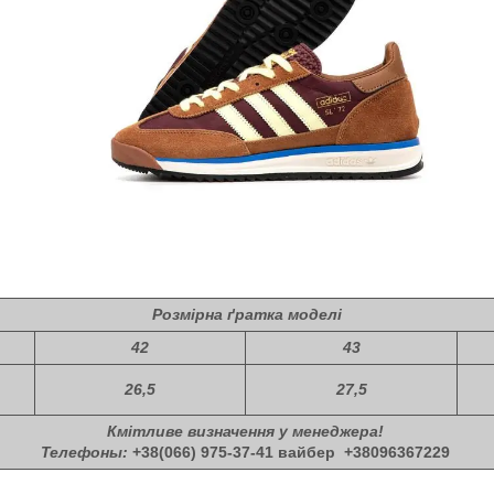
Розмірна ґратка моделі
42
43
26,5
27,5
Кмітливе визначення у менеджера!
Телефоны:
+38(066) 975-37-41 вайбер +38096367229