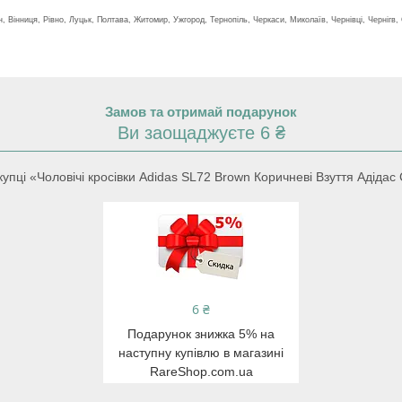
н, Вінниця, Рівно, Луцьк, Полтава, Житомир, Ужгород, Тернопіль, Черкаси, Миколаїв, Чернівці, Чернігв,
Замов та отримай подарунок
Ви заощаджуєте 6 ₴
пці «Чоловічі кросівки Adidas SL72 Brown Коричневі Взуття Адідас
6 ₴
Подарунок знижка 5% на
наступну купівлю в магазині
RareShop.com.ua