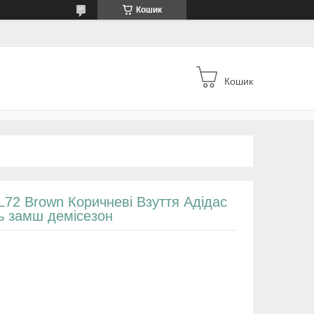
Кошик
Кошик
SL72 Brown Коричневі Взуття Адідас
ь замш демісезон