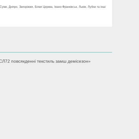
 Суми, Дніпро, Запоріжжя, Білая Церква, Івано-Франківськ, Львів, Лубни та інші
 СЛ72 повсякденні текстиль замш демісезон»