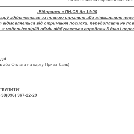
-Відправки з ПН-СБ до 14:00
вару здійснюється за повною оплатою або мінімальною пер
т відмовляється від отримання посилки, передоплата не по
ж модель/колір/ід обмін відбувається впродовж 3 днів і пере
дні.
ж або Оплата на карту Приватбанк).
"
КУПИТИ
"
+38(096) 367-22-29