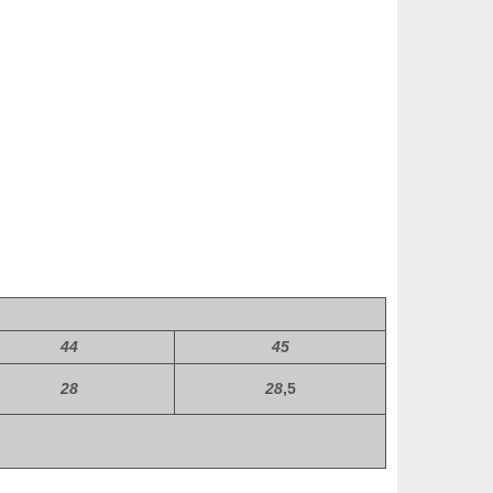
44
45
28
28
,5