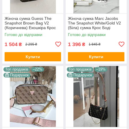
Жіноча сумка Guess The
Жіноча сумка Marc Jacobs
Snapshot Brown Bag V2
The Snapshot White/Gold V2
(Коричнева) Екошкіра Крос
(Біла) сумка Крос Боді
Боді на 2 відділення широкий
екошкіра на 2 відділення MJ
Готово до відправки
Готово до відправки
ремінь Гесс
1 504
1 396
₴
₴
2 295 ₴
1 845 ₴
Купити
Купити
Топ продажів
–22%
Топ продажів
–19%
Подарунок
Подарунок