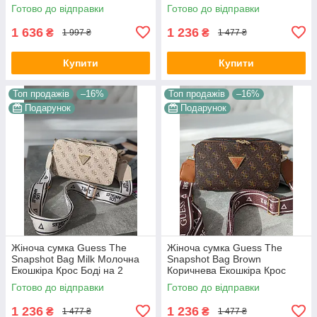
ланцюжку золота фурнітура
відділення широкий ремінь
Готово до відправки
Готово до відправки
Гесс
Гесс
1 636
1 236
₴
₴
1 997 ₴
1 477 ₴
Купити
Купити
Топ продажів
–16%
Топ продажів
–16%
Подарунок
Подарунок
Жіноча сумка Guess The
Жіноча сумка Guess The
Snapshot Bag Milk Молочна
Snapshot Bag Brown
Екошкіра Крос Боді на 2
Коричнева Екошкіра Крос
відділення широкий ремінь
Боді на 2 відділення широкий
Готово до відправки
Готово до відправки
Гесс
ремінь Гесс
1 236
1 236
₴
₴
1 477 ₴
1 477 ₴