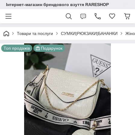
Інтернет-магазин брендового взуття RARESHOP
Товари та послуги
СУМКИ|РЮКЗАКИ|БАНАНКИ
Жіно
Топ продажів
Подарунок