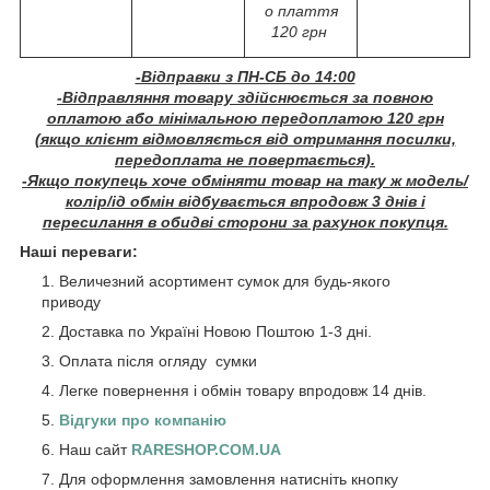
о плаття
120 грн
-Відправки з ПН-СБ до 14:00
-Відправляння товару здійснюється за повною
оплатою або мінімальною передоплатою 120 грн
(якщо клієнт відмовляється від отримання посилки,
передоплата не повертається).
-Якщо покупець хоче обміняти товар на таку ж модель/
колір/ід обмін відбувається впродовж 3 днів і
пересилання в обидві сторони за рахунок покупця.
Наші переваги:
Величезний асортимент сумок для будь-якого
приводу
Доставка по Україні Новою Поштою 1-3 дні.
Оплата після огляду сумки
Легке повернення і обмін товару впродовж 14 днів.
Відгуки про компанію
Наш сайт
RARESHOP.COM.UA
Для оформлення замовлення натисніть кнопку