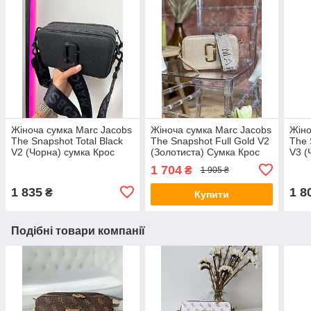
Жіноча сумка Marc Jacobs
Жіноча сумка Marc Jacobs
Жіно
The Snapshot Total Black
The Snapshot Full Gold V2
The 
V2 (Чорна) сумка Крос
(Золотиста) Сумка Крос
V3 (
Боді-екошкіра на 2
Боді екошкіра 2 відділення
Боді
1 704
₴
1 905 ₴
відділення MJ
MJ
відд
1 835
1 8
₴
Купити
Подібні товари компанії