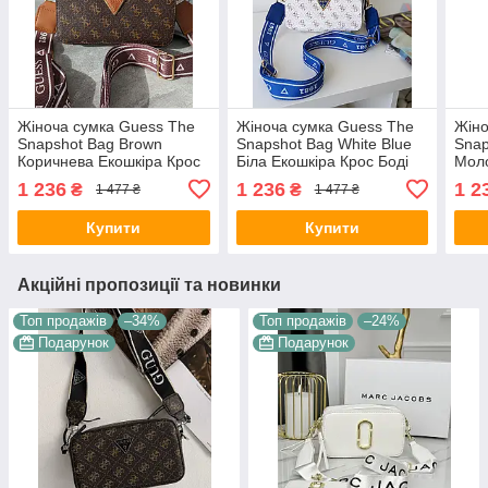
Жіноча сумка Guess The
Жіноча сумка Guess The
Жіно
Snapshot Bag Brown
Snapshot Bag White Blue
Snap
Коричнева Екошкіра Крос
Біла Екошкіра Крос Боді
Моло
Боді на 2 відділення
на 2 відділення широкий
Боді
1 236
1 236
1 2
₴
₴
1 477 ₴
1 477 ₴
широкий ремінь Гесс
ремінь Гесс
широ
Купити
Купити
Акційні пропозиції та новинки
Топ продажів
–34%
Топ продажів
–24%
Подарунок
Подарунок