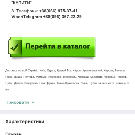
"
КУПИТИ
"
Телефони:
+38(066) 975-37-41
Viber/Telegram +38(096) 367-22-29
Доставка по всій Україні: Київ, Одеса, Кривой Рог, Харків, Кропивницький, Херсон, Вінниця,
Рівно, Луцьк, Полтава, Житомір, Ужрородо, Тернопель, Черкаси, Миколаїв, Чернівці, Чернігв,
Суми, Дніпро, Запоріжжя, Біла Церква, Івано-Франківськ, Львів, Лубни та інші міста, селища та
пгт.
Приховати
Характеристики
Основні