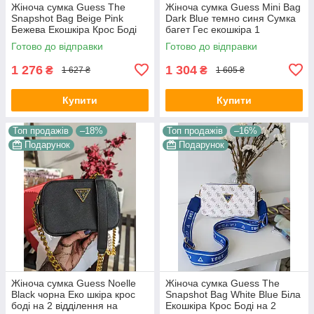
Жіноча сумка Guess The
Жіноча сумка Guess Mini Bag
Snapshot Bag Beige Pink
Dark Blue темно синя Сумка
Бежева Екошкіра Крос Боді
багет Гес екошкіра 1
на 2 відділення широкий
відділення на ремені та
Готово до відправки
Готово до відправки
ремінь Гесс
ланцюжку
1 276
1 304
₴
₴
1 627 ₴
1 605 ₴
Купити
Купити
Топ продажів
–18%
Топ продажів
–16%
Подарунок
Подарунок
Жіноча сумка Guess Noelle
Жіноча сумка Guess The
Black чорна Еко шкіра крос
Snapshot Bag White Blue Біла
боді на 2 відділення на
Екошкіра Крос Боді на 2