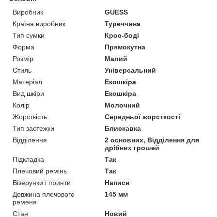
Виробник
GUESS
Країна виробник
Туреччина
Тип сумки
Крос-боді
Форма
Прямокутна
Розмір
Малий
Стиль
Універсальний
Матеріал
Екошкіра
Вид шкіри
Екошкіра
Колір
Молочний
Жорсткість
Середньої жорсткості
Тип застежки
Блискавка
Відділення
2 основних, Відділення для
дрібних грошей
Підкладка
Так
Плечовий ремінь
Так
Візерунки і принти
Написи
Довжина плечового
145 мм
ременя
Стан
Новий