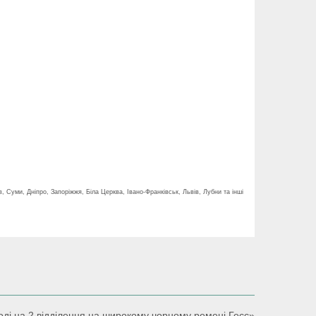
, Суми, Дніпро, Запоріжжя, Біла Церква, Івано-Франківськ, Львів, Лубни та інші
оді на 2 відділення на широкому чорному ремені Гесс»