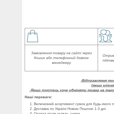
Замовлення товару на сайті через
Отрим
Кошик або телефонний дзвінок
підтв
менеджеру
-Відправляння то
(якщо клієн
-Якщо покупець хоче обміняти товар на таку 
Наші переваги:
Величезний асортимент сумок для будь-якого 
Доставка по Україні Новою Поштою 1-3 дні.
Оплата після огляду сумки