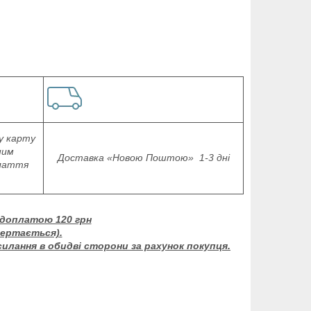
у карту
ним
Доставка «Новою Поштою» 1-3 дні
плаття
едоплатою 120 грн
вертається).
силання в обидві сторони за рахунок покупця.