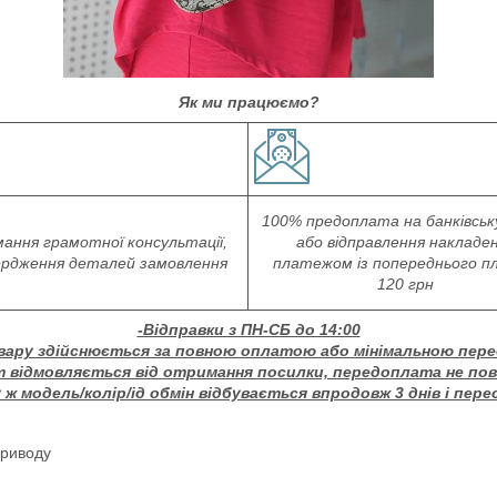
Як ми працюємо?
100% предоплата на банківськ
ання грамотної консультації,
або відправлення накладе
ердження деталей замовлення
платежом із попереднього 
120 грн
-Відправки з ПН-СБ до 14:00
вару здійснюється за повною оплатою або мінімальною пер
т відмовляється від отримання посилки, передоплата не по
ж модель/колір/ід обмін відбувається впродовж 3 днів і пере
приводу