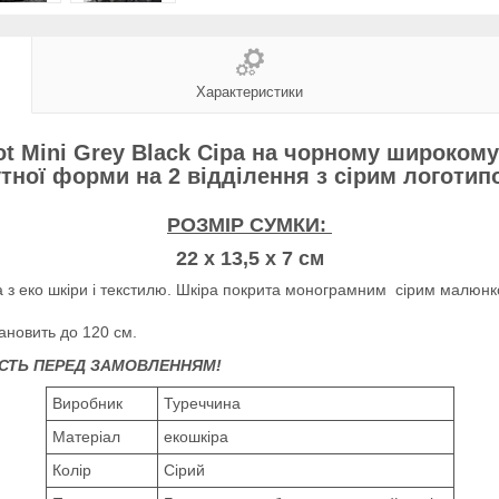
Характеристики
ot
Mini
Grey
Black
Сіра на чорному широкому
тної форми на 2 відділення з сірим логоти
РОЗМІР СУМКИ:
22 х 13,5 х 7 см
 з еко шкіри і текстилю. Шкіра покрита монограмним сірим малюнк
ановить до 120 см.
СТЬ ПЕРЕД ЗАМОВЛЕННЯМ!
Виробник
Туреччина
Матеріал
екошкіра
Колір
Сірий