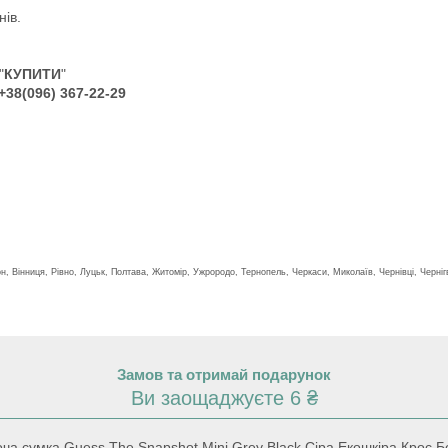
нів.
"
КУПИТИ
"
+38(096) 367-22-29
н, Вінниця, Рівно, Луцьк, Полтава, Житомір, Ужрородо, Тернопель, Черкаси, Миколаїв, Чернівці, Чернігв
Замов та отримай подарунок
Ви заощаджуєте 6 ₴
а сумка Guess The Snapshot Mini Grey Black Сіра Екошкіра Крос Б