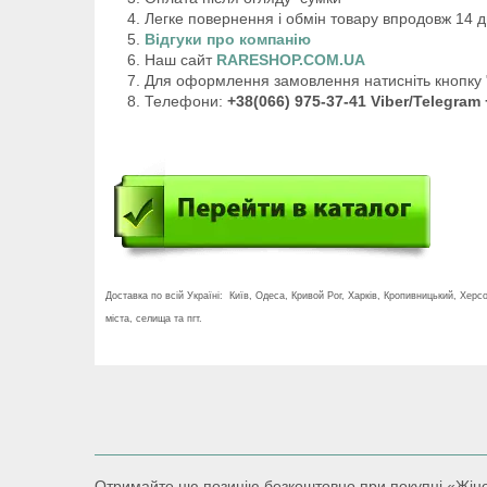
Легке повернення і обмін товару впродовж 14 д
Відгуки про компанію
Наш сайт
RARESHOP.COM.UA
Для оформлення замовлення натисніть кнопку 
Телефони:
+38(066) 975-37-41 Viber/Telegram 
Доставка по всій Україні: Київ, Одеса, Кривой Рог, Харків, Кропивницький, Херсо
міста, селища та пгт.
Отримайте цю позицію безкоштовно при покупці «Жіноч