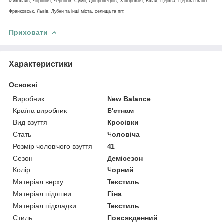
Миколаяв, Чорниця, Чернігов, Суми, Дніпропетров, Запорожня, Білая, Церква, Церква Івано-
Франковськ, Львів, Лубни та інші міста, селища та пгт.
Приховати
Характеристики
Основні
Виробник
New Balance
Країна виробник
В'єтнам
Вид взуття
Кросівки
Стать
Чоловіча
Розмір чоловічого взуття
41
Сезон
Демісезон
Колір
Чорний
Матеріал верху
Текстиль
Матеріал підошви
Піна
Матеріал підкладки
Текстиль
Стиль
Повсякденний