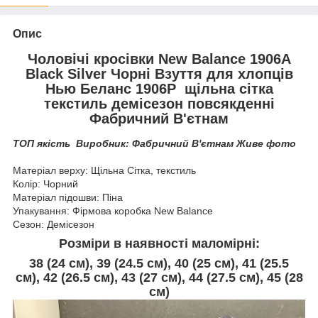
Опис
Чоловічі кросівки
New Balance 1906A
Black Silver Чорні Взуття для хлопців
Нью Беланс 1906Р щільна сітка
текстиль демісезон повсякденні
Фабричний В'єтнам
ТОП якість Виробник: Фабричний В'єтнам Живе фото
Матеріал верху: Щільна Сітка, текстиль
Колір: Чорний
Матеріал підошви: Піна
Упакування: Фірмова коробка New Balance
Сезон: Демісезон
Розміри в наявності маломірні:
38 (24 см), 39 (24.5 см), 40 (
25 см
), 41 (
25.5
см
), 42 (
26.5 см
), 43 (
27 см
), 44 (27.5 см), 45 (
28
см
)