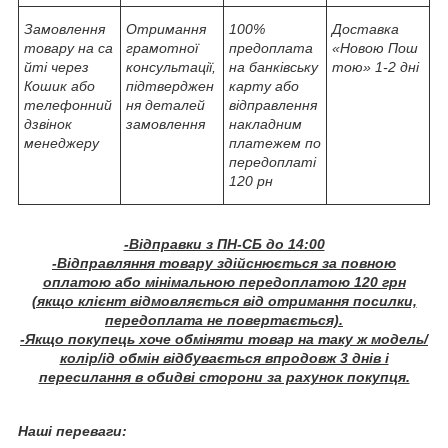
Замовлення
Отримання
100%
Доставка
товару на са
грамотної
предоплата
«Новою Пош
йті через
консультації,
на банківську
тою» 1-2 дні
Кошик або
підтверджен
карту або
телефонний
ня деталей
відправлення
дзвінок
замовлення
накладним
менеджеру
платежем по
передоплаті
120 рн
-Відправки з ПН-СБ до 14:00
-Відправляння товару здійснюється за повною
оплатою або мінімальною передоплатою 120 грн
(якщо клієнт відмовляється від отримання посилки,
передоплата не повертається).
-Якщо покупець хоче обміняти товар на таку ж модель/
колір/ід обмін відбувається впродовж 3 днів і
пересилання в обидві сторони за рахунок покупця.
Наші переваги: