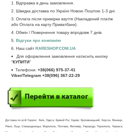
Відправка в день замовлення.
Швидка доставка по Україні Новою Поштою 1-3 дні.
Оплата після примірки взуття (Накладений платіж
або Оплата на карту Приватбанк).
Обмін / Повернення товару впродовж 7 днів.
Відгуки про компанію
Наш сайт
RARESHOP.COM.UA
Для оформлення замовлення натисніть кнопку
"
КУПИТИ
"
Телефони:
+38(066) 975-37-41
Viber/Telegram +38(096) 367-22-29
Доставка по всій Україні: Київ, Одеса, Кривой Рог, Харків, Кропивницький, Херсон, Вінниця,
Рівно, Луцк, Северодонецьк, Маріополь, Полтава, Житомир, Ужрородо, Тернопель, Черкаси,