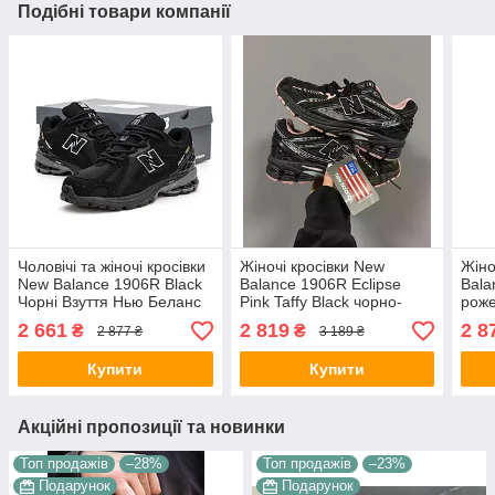
Подібні товари компанії
Чоловічі та жіночі кросівки
Жіночі кросівки New
Жіно
New Balance 1906R Black
Balance 1906R Eclipse
Bala
Чорні Взуття Нью Беланс
Pink Taffy Black чорно-
роже
1906Р текстиль
рожеві кеди Нью Беланс
1906
2 661
2 819
2 8
₴
₴
2 877 ₴
3 189 ₴
повсякденні демісезон
1906Р шкіра текстиль
демі
унісекс
демісезон
В'єт
Купити
Купити
Акційні пропозиції та новинки
Топ продажів
–28%
Топ продажів
–23%
Подарунок
Подарунок