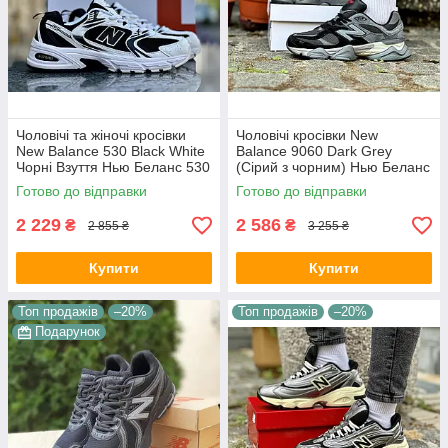
Чоловічі та жіночі кросівки
Чоловічі кросівки New
New Balance 530 Black White
Balance 9060 Dark Grey
Чорні Взуття Нью Беланс 530
(Сірий з чорним) Нью Беланс
шкіряні сітка весна літо
9060 замш текстиль
Готово до відправки
Готово до відправки
рефлективні демісезон
2 229
2 586
₴
₴
2 855 ₴
3 255 ₴
Купити
Купити
Топ продажів
–20%
Топ продажів
–20%
Подарунок