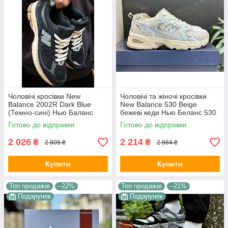
Чоловічі кросівки New
Чоловічі та жіночі кросівки
Balance 2002R Dark Blue
New Balance 530 Beige
(Темно-сині) Нью Баланс
бежеві кеди Нью Беланс 530
2002Р натуральний замш
текстиль демісезон унісекс
Готово до відправки
Готово до відправки
сітка текстиль
В'єтнам
2 026
2 214
₴
₴
2 805 ₴
2 884 ₴
Купити
Купити
Топ продажів
–22%
Топ продажів
–21%
Подарунок
Подарунок