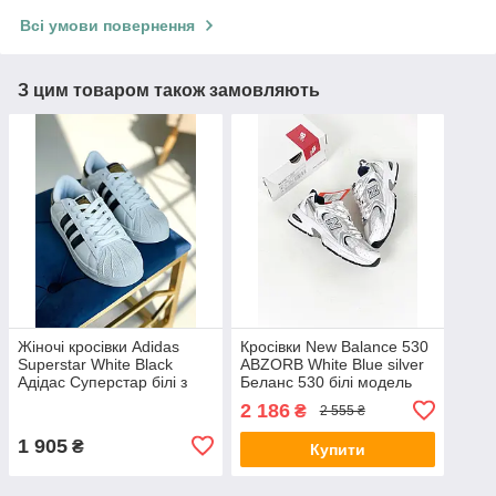
Всі умови повернення
З цим товаром також замовляють
Жіночі кросівки Adidas
Кросівки New Balance 530
Superstar White Black
ABZORB White Blue silver
Адідас Суперстар білі з
Беланс 530 білі модель
чорним натурал шкіра хіт
унісекс 36-45 хіт
2 186
₴
2 555 ₴
літа
1 905
₴
Купити