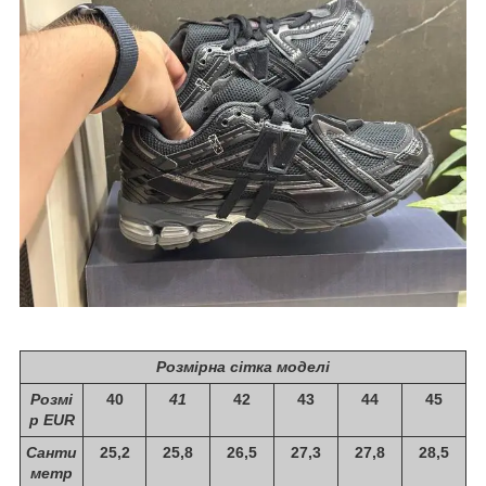
Розмірна сітка моделі
Розмі
40
41
42
43
44
45
р EUR
Санти
25,2
25,8
26,5
27,3
27,8
28,5
метр