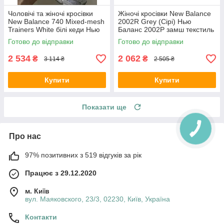
Чоловічі та жіночі кросівки
Жіночі кросівки New Balance
New Balance 740 Mixed-mesh
2002R Grey (Сірі) Нью
Trainers White білі кеди Нью
Баланс 2002Р замш текстиль
Баланс 740 Міксед-меш
сітка демісезон
Готово до відправки
Готово до відправки
Трейнерс текстиль літо
2 534
2 062
₴
₴
3 114 ₴
2 505 ₴
Купити
Купити
Показати ще
Про нас
97% позитивних з 519 відгуків за рік
Працює з 29.12.2020
м. Київ
вул. Маяковского, 23/3, 02230, Київ, Україна
Контакти