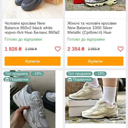
Чоловічі кросівки New
Жіночі та чоловічі кросівки
Balance 860v2 black white
New Balance 1000 Silver
чорно-білі Нью Беланс 860в2
Metallic (Сріблясті) Нью
комбіновані матеріали сітка
Баланс 1000 текстиль сітка
Готово до відправки
Готово до відправки
демісезон для хлопців
унісекс демісезон
1 826
2 354
₴
₴
2 296 ₴
2 955 ₴
Купити
Купити
Топ продажів
–19%
Топ продажів
–18%
Подарунок
Подарунок