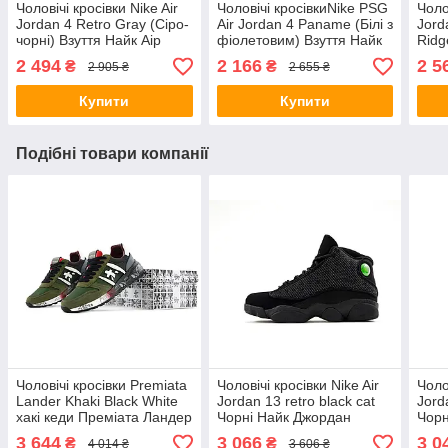
Чоловічі кросівки Nike Air
Чоловічі кросівкиNike PSG
Чоло
Jordan 4 Retro Gray (Cіро-
Air Jordan 4 Paname (Білі з
Jord
чорні) Взуття Найк Аір
фіолетовим) Взуття Найк
Ridg
Джордан 4 Ретро шкіра
Джордан нубук текстиль
Кори
2 494
2 166
2 5
₴
₴
2 905 ₴
2 655 ₴
текстиль В'єтнам
демісезон В'єтнам
Джор
Демі
Купити
Купити
Подібні товари компанії
Чоловічі кросівки Premiata
Чоловічі кросівки Nike Air
Чоло
Lander Khaki Black White
Jordan 13 retro black cat
Jord
хакі кеди Преміата Ландер
Чорні Найк Джордан
Чорн
замша текстиль демісезон
замша текстиль демісезон
Джор
3 644
3 066
3 0
₴
₴
4 014 ₴
3 606 ₴