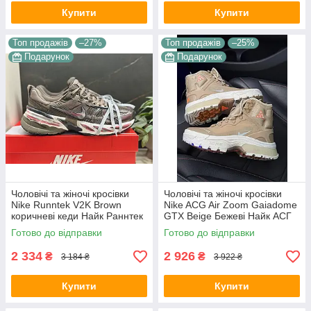
Купити
Купити
Топ продажів
–27%
Топ продажів
–25%
Подарунок
Подарунок
Чоловічі та жіночі кросівки
Чоловічі та жіночі кросівки
Nike Runntek V2K Brown
Nike ACG Air Zoom Gaiadome
коричневі кеди Найк Раннтек
GTX Beige Бежеві Найк АСГ
В2К текстиль демісезон
гума текстиль gore-tex осінь
Готово до відправки
Готово до відправки
унісекс В'єтнам
зима унісекс
2 334
2 926
₴
₴
3 184 ₴
3 922 ₴
Купити
Купити