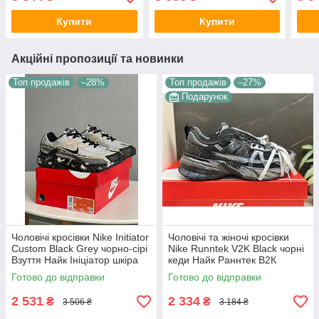
для хлопців В'єтнам
демі
Купити
Купити
Акційні пропозиції та новинки
Топ продажів
–28%
Топ продажів
–27%
Подарунок
Чоловічі кросівки Nike Initiator
Чоловічі та жіночі кросівки
Custom Black Grey чорно-сірі
Nike Runntek V2K Black чорні
Взуття Найк Ініціатор шкіра
кеди Найк Раннтек В2К
текстиль демісезонні для
текстиль демісезон унісекс
Готово до відправки
Готово до відправки
хлопців
В'єтнам
2 531
2 334
₴
₴
3 506 ₴
3 184 ₴