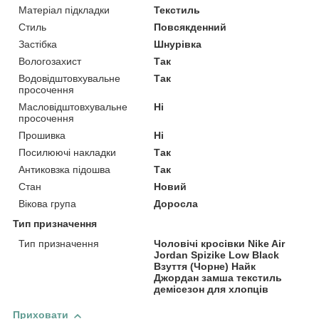
Матеріал підкладки
Текстиль
Стиль
Повсякденний
Застібка
Шнурівка
Вологозахист
Так
Водовідштовхувальне
Так
просочення
Масловідштовхувальне
Ні
просочення
Прошивка
Ні
Посилюючі накладки
Так
Антиковзка підошва
Так
Стан
Новий
Вікова група
Доросла
Тип призначення
Тип призначення
Чоловічі кросівки Nike Air
Jordan Spizike Low Black
Взуття (Чорне) Найк
Джордан замша текстиль
демісезон для хлопців
Приховати