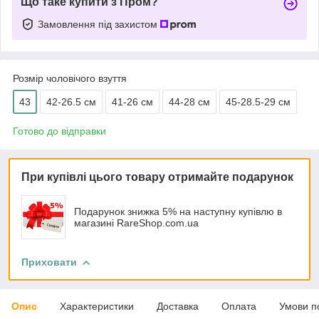
Що таке купити з Пром?
Замовлення під захистом
Розмір чоловічого взуття
43
42-26.5 см
41-26 см
44-28 см
45-28.5-29 см
Готово до відправки
При купівлі цього товару отримайте подарунок
Подарунок знижка 5% на наступну купівлю в
магазині RareShop.com.ua
Приховати
Опис
Характеристики
Доставка
Оплата
Умови п