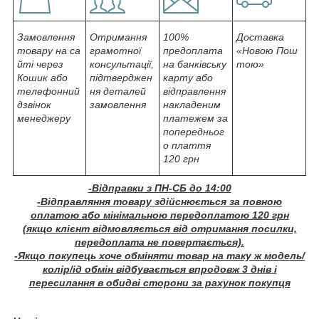
Замовлення
Отримання
100%
Доставка
товару на са
грамотної
предоплата
«Новою Пош
йті через
консультації,
на банківську
тою»
Кошик або
підтверджен
карту або
телефонний
ня деталей
відправлення
дзвінок
замовлення
накладеним
менеджеру
платежем за
попередньог
о плаття
120 грн
-Відправки з ПН-СБ до 14:00
-Відправляння товару здійснюється за повною
оплатою або мінімальною передоплатою 120 грн
(якщо клієнт відмовляється від отримання посилки,
передоплата не повертається).
-Якщо покупець хоче обміняти товар на таку ж модель/
колір/ід обмін відбувається впродовж 3 днів і
пересилання в обидві сторони за рахунок покупця