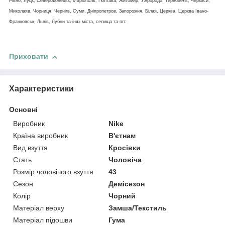
Рівно, Луцк, Северодонецьк, Маріополь, Полтава, Житомир, Ужрородо, Тернопель, Черкаси,
Миколаяв, Чорниця, Чернігв, Суми, Дніпропетров, Запорожня, Білая, Церква, Церква Івано-
Франковськ, Львів, Лубни та інші міста, селища та пгт.
Приховати
Характеристики
Основні
Виробник
Nike
Країна виробник
В'єтнам
Вид взуття
Кросівки
Стать
Чоловіча
Розмір чоловічого взуття
43
Сезон
Демісезон
Колір
Чорний
Матеріал верху
Замша/Текстиль
Матеріал підошви
Гума