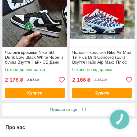
Чоловчі кросівки Nike SB
Чоловічі кросівки Nike Air Max
Dunk Low Black White Чорні з
Tn Plus Drift Concord (Білі)
білим Взуття Найк СБ Данк
Взуття Найк Аір Макс Плюс
Лоу текстиль шкіра демісезон
текстиль шкіра демісезон
Готово до відправки
Готово до відправки
2 176
2 166
₴
₴
2 877 ₴
2 767 ₴
Купити
Купити
Показати ще
Про нас