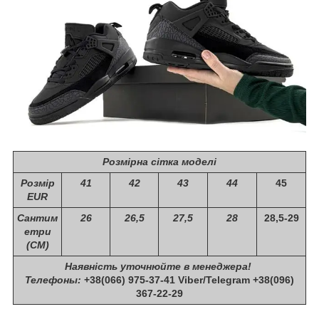
Розмірна сітка моделі
Розмір
41
42
43
44
45
EUR
Сантим
26
26,5
27,5
28
28,5-29
етри
(СМ)
Наявність уточнюйте в менеджера!
Телефоны:
+38(066) 975-37-41 Viber/Telegram +38(096)
367-22-29