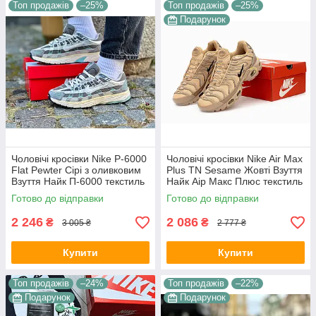
Топ продажів
–25%
Топ продажів
–25%
Подарунок
Чоловічі кросівки Nike P-6000
Чоловічі кросівки Nike Air Max
Flat Pewter Сірі з оливковим
Plus TN Sesame Жовті Взуття
Взуття Найк П-6000 текстиль
Найк Аір Макс Плюс текстиль
сітка повсякденні демісезон
шкіра демісезон
Готово до відправки
Готово до відправки
2 246
2 086
₴
₴
3 005 ₴
2 777 ₴
Купити
Купити
Топ продажів
–24%
Топ продажів
–22%
Подарунок
Подарунок