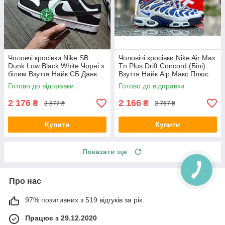
Чоловчі кросівки Nike SB
Чоловічі кросівки Nike Air Max
Dunk Low Black White Чорні з
Tn Plus Drift Concord (Білі)
білим Взуття Найк СБ Данк
Взуття Найк Аір Макс Плюс
Лоу текстиль шкіра демісезон
текстиль шкіра демісезон
Готово до відправки
Готово до відправки
2 176
2 166
₴
₴
2 877 ₴
2 767 ₴
Купити
Купити
Показати ще
Про нас
97% позитивних з 519 відгуків за рік
Працює з 29.12.2020