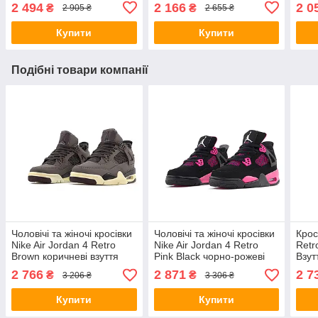
Джордан 4 Ретро шкіра
Джордан нубук текстиль
Найк
2 494
2 166
2 0
₴
₴
2 905 ₴
2 655 ₴
текстиль В'єтнам
демісезон В'єтнам
Ред 
Купити
Купити
Подібні товари компанії
Чоловічі та жіночі кросівки
Чоловічі та жіночі кросівки
Крос
Nike Air Jordan 4 Retro
Nike Air Jordan 4 Retro
Retr
Brown коричневі взуття
Pink Black чорно-рожеві
Взут
Найк Джордан 4 нубук
взуття Найк Джордан 4
Ретр
2 766
2 871
2 7
₴
₴
3 206 ₴
3 306 ₴
текстиль гума демісезон
нубук гума демісезон
неон
унісекс
унісекс
демі
Купити
Купити