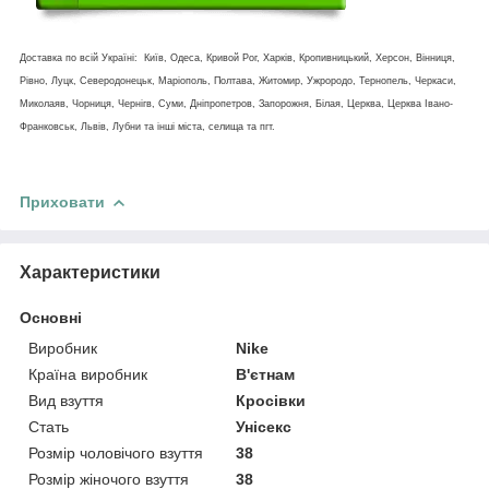
Доставка по всій Україні: Київ, Одеса, Кривой Рог, Харків, Кропивницький, Херсон, Вінниця,
Рівно, Луцк, Северодонецьк, Маріополь, Полтава, Житомир, Ужрородо, Тернопель, Черкаси,
Миколаяв, Чорниця, Чернігв, Суми, Дніпропетров, Запорожня, Білая, Церква, Церква Івано-
Франковськ, Львів, Лубни та інші міста, селища та пгт.
Приховати
Характеристики
Основні
Виробник
Nike
Країна виробник
В'єтнам
Вид взуття
Кросівки
Стать
Унісекс
Розмір чоловічого взуття
38
Розмір жіночого взуття
38