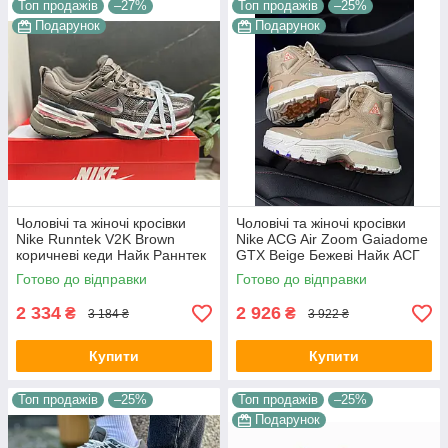
Топ продажів
–27%
Топ продажів
–25%
Подарунок
Подарунок
Чоловічі та жіночі кросівки
Чоловічі та жіночі кросівки
Nike Runntek V2K Brown
Nike ACG Air Zoom Gaiadome
коричневі кеди Найк Раннтек
GTX Beige Бежеві Найк АСГ
В2К текстиль демісезон
гума текстиль gore-tex осінь
Готово до відправки
Готово до відправки
унісекс В'єтнам
зима унісекс
2 334
2 926
₴
₴
3 184 ₴
3 922 ₴
Купити
Купити
Топ продажів
–25%
Топ продажів
–25%
Подарунок