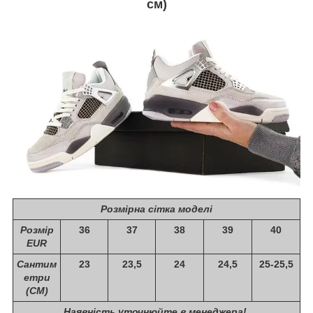
см)
Розмірна сітка моделі
Розмір
36
37
38
39
40
EUR
Сантим
23
23,5
24
24,5
25-25,5
етри
(СМ)
Наявність уточнюйте в менеджера!