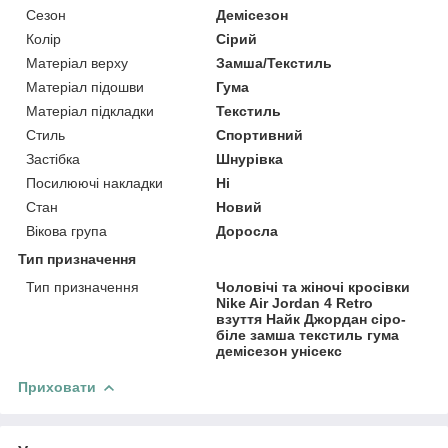
Сезон
Демісезон
Колір
Сірий
Матеріал верху
Замша/Текстиль
Матеріал підошви
Гума
Матеріал підкладки
Текстиль
Стиль
Спортивний
Застібка
Шнурівка
Посилюючі накладки
Ні
Стан
Новий
Вікова група
Доросла
Тип призначення
Тип призначення
Чоловічі та жіночі кросівки
Nike Air Jordan 4 Retro
взуття Найк Джордан сіро-
біле замша текстиль гума
демісезон унісекс
Приховати