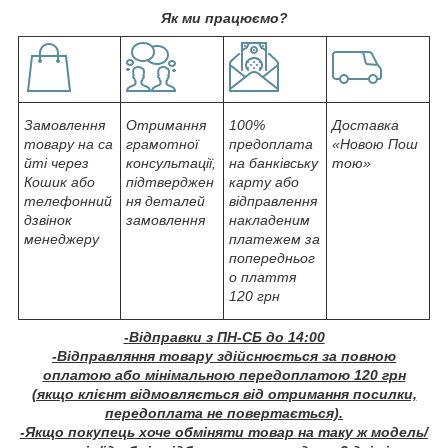
Як ми працюємо?
Замовлення
Отримання
100%
Доставка
товару на са
грамотної
предоплата
«Новою Пош
йті через
консультації,
на банківську
тою»
Кошик або
підтверджен
карту або
телефонний
ня деталей
відправлення
дзвінок
замовлення
накладеним
менеджеру
платежем за
попередньог
о плаття
120 грн
-Відправки з ПН-СБ до 14:00
-Відправляння товару здійснюється за повною
оплатою або мінімальною передоплатою 120 грн
(якщо клієнт відмовляється від отримання посилки,
передоплата не повертається).
-Якщо покупець хоче обміняти товар на таку ж модель/