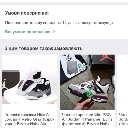
Умови повернення
Повернення товару впродовж 14 днів за рахунок покупця
Всі умови повернення
З цим товаром також замовляють
Чоловічі кросівки Nike Air
Чоловічі кросівкиNike PSG
Чоло
Jordan 4 Retro Gray (Cіро-
Air Jordan 4 Paname (Білі з
Jord
чорні) Взуття Найк Аір
фіолетовим) Взуття Найк
(Чер