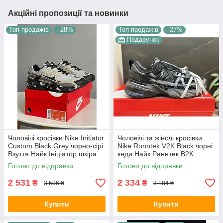
Акційні пропозиції та новинки
Топ продажів
–28%
Топ продажів
–27%
Подарунок
Чоловічі кросівки Nike Initiator
Чоловічі та жіночі кросівки
Custom Black Grey чорно-сірі
Nike Runntek V2K Black чорні
Взуття Найк Ініціатор шкіра
кеди Найк Раннтек В2К
текстиль демісезонні для
текстиль демісезон унісекс
Готово до відправки
Готово до відправки
хлопців
В'єтнам
2 531
2 334
₴
₴
3 506 ₴
3 184 ₴
Купити
Купити