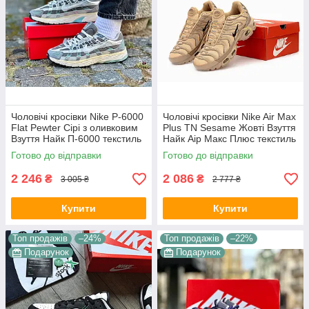
Чоловічі кросівки Nike P-6000
Чоловічі кросівки Nike Air Max
Flat Pewter Сірі з оливковим
Plus TN Sesame Жовті Взуття
Взуття Найк П-6000 текстиль
Найк Аір Макс Плюс текстиль
сітка повсякденні демісезон
шкіра демісезон
Готово до відправки
Готово до відправки
2 246
2 086
₴
₴
3 005 ₴
2 777 ₴
Купити
Купити
Топ продажів
–24%
Топ продажів
–22%
Подарунок
Подарунок