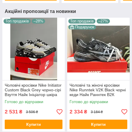
Акційні пропозиції та новинки
Топ продажів
–28%
Топ продажів
–27%
Подарунок
Чоловічі кросівки Nike Initiator
Чоловічі та жіночі кросівки
Custom Black Grey чорно-сірі
Nike Runntek V2K Black чорні
Взуття Найк Ініціатор шкіра
кеди Найк Раннтек В2К
текстиль демісезонні для
текстиль демісезон унісекс
Готово до відправки
Готово до відправки
хлопців
В'єтнам
2 531
2 334
₴
₴
3 506 ₴
3 184 ₴
Купити
Купити