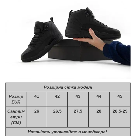
Розмірна сітка моделі
Розмір
41
42
43
44
45
EUR
Сантим
26
26,5
27,5
28
28,5-29
етри
(СМ)
Наявність уточнюйте в менеджера!