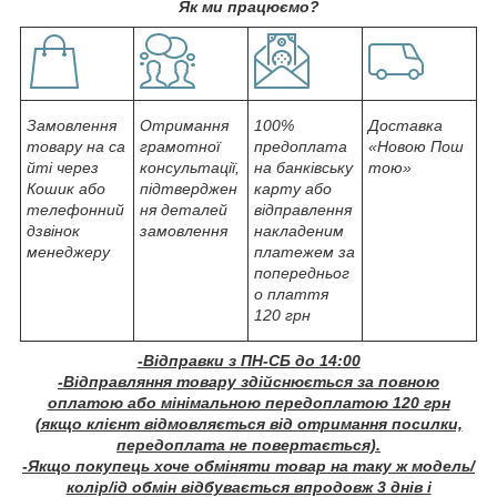
Як ми працюємо?
Замовлення
Отримання
100%
Доставка
товару на са
грамотної
предоплата
«Новою Пош
йті через
консультації,
на банківську
тою»
Кошик або
підтверджен
карту або
телефонний
ня деталей
відправлення
дзвінок
замовлення
накладеним
менеджеру
платежем за
попередньог
о плаття
120 грн
-Відправки з ПН-СБ до 14:00
-Відправляння товару здійснюється за повною
оплатою або мінімальною передоплатою 120 грн
(якщо клієнт відмовляється від отримання посилки,
передоплата не повертається).
-Якщо покупець хоче обміняти товар на таку ж модель/
колір/ід обмін відбувається впродовж 3 днів і