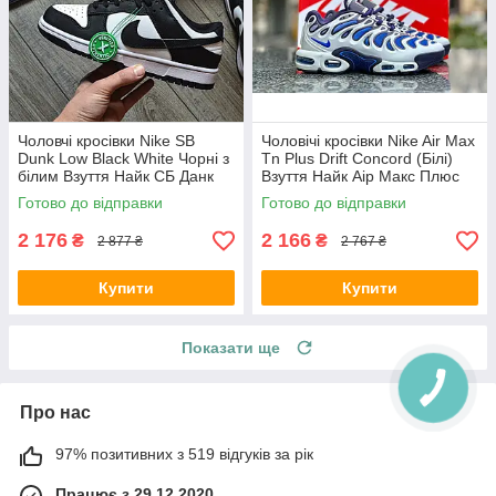
Чоловчі кросівки Nike SB
Чоловічі кросівки Nike Air Max
Dunk Low Black White Чорні з
Tn Plus Drift Concord (Білі)
білим Взуття Найк СБ Данк
Взуття Найк Аір Макс Плюс
Лоу текстиль шкіра демісезон
текстиль шкіра демісезон
Готово до відправки
Готово до відправки
2 176
2 166
₴
₴
2 877 ₴
2 767 ₴
Купити
Купити
Показати ще
Про нас
97% позитивних з 519 відгуків за рік
Працює з 29.12.2020