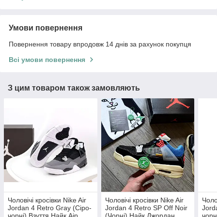
Умови повернення
Повернення товару впродовж 14 днів за рахунок покупця
Всі умови повернення
З цим товаром також замовляють
Чоловічі кросівки Nike Air
Чоловічі кросівки Nike Air
Чоло
Jordan 4 Retro Gray (Cіро-
Jordan 4 Retro SP Off Noir
Jord
чорні) Взуття Найк Аір
(Чорні) Найк Джордан
чорн