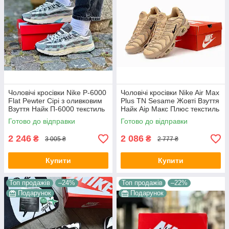
Чоловічі кросівки Nike P-6000
Чоловічі кросівки Nike Air Max
Flat Pewter Сірі з оливковим
Plus TN Sesame Жовті Взуття
Взуття Найк П-6000 текстиль
Найк Аір Макс Плюс текстиль
сітка повсякденні демісезон
шкіра демісезон
Готово до відправки
Готово до відправки
2 246
2 086
₴
₴
3 005 ₴
2 777 ₴
Купити
Купити
Топ продажів
–24%
Топ продажів
–22%
Подарунок
Подарунок