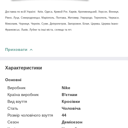
Доставка по всій Україні: Київ, Одеса, Кривой Рог, Харків, Кропивницький, Херсон, Вінниця,
Рівно, Луцк, Северодонецьк, Маріополь, Полтава, Житомир, Ужрородо, Тернопель, Черкаси,
Миколаяв, Чорниця, Чернігв, Суми, Дніпропетров, Запорожня, Білая, Церква, Церква Івано-
Франковськ, Львів, Лубни та інші міста, селища та пгт.
Приховати
Характеристики
Основні
Виробник
Nike
Країна виробник
В'єтнам
Вид взуття
Кросівки
Стать
Чоловіча
Розмір чоловічого взуття
44
Сезон
Демісезон