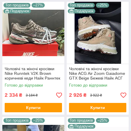
Топ продажів
–27%
Топ продажів
–25%
Подарунок
Подарунок
Чоловічі та жіночі кросівки
Чоловічі та жіночі кросівки
Nike Runntek V2K Brown
Nike ACG Air Zoom Gaiadome
коричневі кеди Найк Раннтек
GTX Beige Бежеві Найк АСГ
В2К текстиль демісезон
гума текстиль gore-tex осінь
Готово до відправки
Готово до відправки
унісекс В'єтнам
зима унісекс
2 334
2 926
₴
₴
3 184 ₴
3 922 ₴
Купити
Купити
Топ продажів
–25%
Топ продажів
–25%
Подарунок