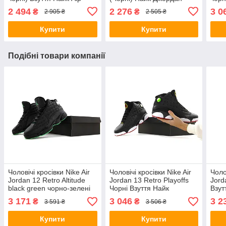
Джордан 4 Ретро шкіра
замш текстиль демісезон
шкір
2 494
2 276
3 0
₴
₴
2 905 ₴
2 505 ₴
текстиль В'єтнам
В'єтнам
демі
Купити
Купити
Подібні товари компанії
Чоловічі кросівки Nike Air
Чоловічі кросівки Nike Air
Чоло
Jordan 12 Retro Altitude
Jordan 13 Retro Playoffs
Jord
black green чорно-зелені
Чорні Взуття Найк
Взут
Найк Ейр Джордан 12
Джордан шкіра текстиль
Джор
3 171
3 046
3 2
₴
₴
3 591 ₴
3 506 ₴
шкіра текстиль демісезон
демісезон для хлопців
демі
Купити
Купити