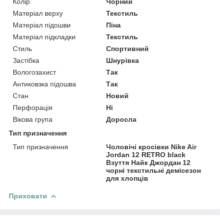
Колір
Чорний
Матеріал верху
Текстиль
Матеріал підошви
Піна
Матеріал підкладки
Текстиль
Стиль
Спортивний
Застібка
Шнурівка
Вологозахист
Так
Антиковзка підошва
Так
Стан
Новий
Перфорація
Ні
Вікова група
Доросла
Тип призначення
Тип призначення
Чоловічі кросівки Nike Air
Jordan 12 RETRO black
Взуття Найк Джордан 12
чорні текстильні демісезон
для хлопців
Приховати