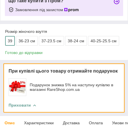
Що таке купити з Пром?
Замовлення під захистом
Розмір жіночого взуття
39
36-23 cм
37-23.5 см
38-24 см
40-25-25.5 см
Готово до відправки
При купівлі цього товару отримайте подарунок
Подарунок знижка 5% на наступну купівлю в
магазині RareShop.com.ua
Приховати
Опис
Характеристики
Доставка
Оплата
Умови п