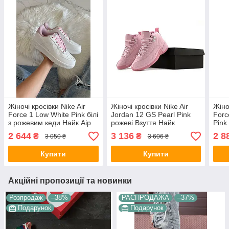
Жіночі кросівки Nike Air
Жіночі кросівки Nike Air
Жіно
Force 1 Low White Pink білі
Jordan 12 GS Pearl Pink
Forc
з рожевим кеди Найк Аір
рожеві Взуття Найк
Pink
Форс 1 Лоу Вайт Пінк
Джордан шкіра текстиль
кеди
2 644
3 136
2 8
₴
₴
3 050 ₴
3 606 ₴
шкіра демісезон для дівчат
демісезон для дівчат
шкір
Купити
Купити
Акційні пропозиції та новинки
Розпродаж
–38%
РАСПРОДАЖА
–37%
Подарунок
Подарунок