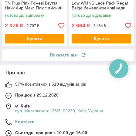
TN Plus Pink Рожеві Взуття
Low WMNS Lace Pack Regal
Найк Аир Макс Плюс якісний
Beige бежево-кремові кеди
текстиль весна літо
Найк СБ Данк Лоу шкіра
Готово до відправки
Готово до відправки
текстиль демісезон
2 076
2 684
₴
₴
2 707 ₴
3 484 ₴
Купити
Купити
Показати ще
Про нас
97% позитивних з 519 відгуків за рік
Працює з 29.12.2020
м. Київ
вул. Маяковского, 23/3, 02230, Київ, Україна
Контакти
Сьогодні працює з 10:00 до 16:00