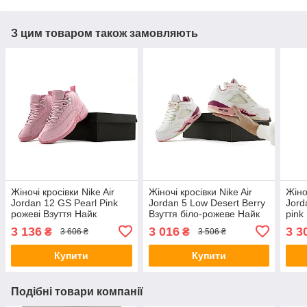
З цим товаром також замовляють
Жіночі кросівки Nike Air
Жіночі кросівки Nike Air
Жіно
Jordan 12 GS Pearl Pink
Jordan 5 Low Desert Berry
Jord
рожеві Взуття Найк
Взуття біло-рожеве Найк
pink
Джордан шкіра текстиль
Джордан шкіра текстиль
роже
3 136
3 016
3 3
₴
₴
3 606 ₴
3 506 ₴
демісезон для дівчат
демісезон для дівчат
текс
дівч
Купити
Купити
Подібні товари компанії