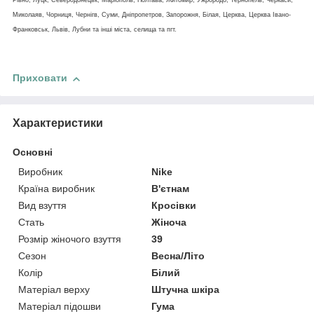
Рівно, Луцк, Северодонецьк, Маріополь, Полтава, Житомир, Ужрородо, Тернопель, Черкаси,
Миколаяв, Чорниця, Чернігв, Суми, Дніпропетров, Запорожня, Білая, Церква, Церква Івано-
Франковськ, Львів, Лубни та інші міста, селища та пгт.
Приховати
Характеристики
Основні
Виробник
Nike
Країна виробник
В'єтнам
Вид взуття
Кросівки
Стать
Жіноча
Розмір жіночого взуття
39
Сезон
Весна/Літо
Колір
Білий
Матеріал верху
Штучна шкіра
Матеріал підошви
Гума