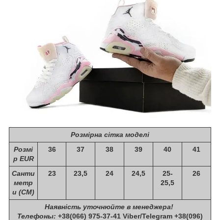
Розмірна сітка моделі
Розмі
36
37
38
39
40
41
р EUR
Санти
23
23,5
24
24,5
25-
26
метр
25,5
и (СМ)
Наявність уточнюйте в менеджера!
Телефоны:
+38(066) 975-37-41 Viber/Telegram +38(096)