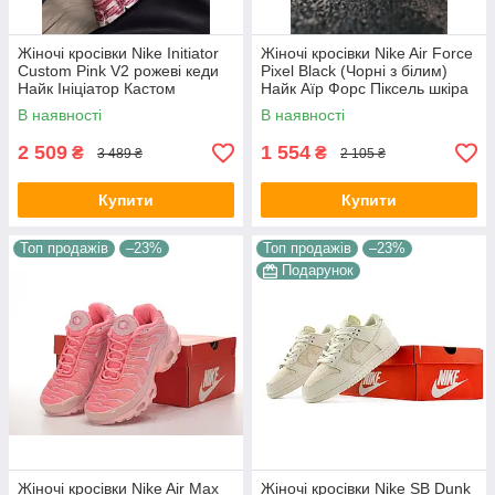
Жіночі кросівки Nike Initiator
Жіночі кросівки Nike Air Force
Custom Pink V2 рожеві кеди
Pixel Black (Чорні з білим)
Найк Ініціатор Кастом
Найк Аїр Форс Піксель шкіра
текстиль шкіра демісезон для
демісезон
В наявності
В наявності
дівчат В'єтнам
2 509
1 554
₴
₴
3 489 ₴
2 105 ₴
Купити
Купити
Топ продажів
–23%
Топ продажів
–23%
Подарунок
Жіночі кросівки Nike Air Max
Жіночі кросівки Nike SB Dunk