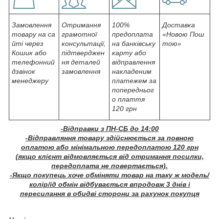
Замовлення
Отримання
100%
Доставка
товару на са
грамотної
предоплата
«Новою Пош
йті через
консультації,
на банківську
тою»
Кошик або
підтверджен
карту або
телефонний
ня деталей
відправлення
дзвінок
замовлення
накладеним
менеджеру
платежем за
попередньог
о плаття
120 грн
-Відправки з ПН-СБ до 14:00
-Відправляння товару здійснюється за повною
оплатою або мінімальною передоплатою 120 грн
(якщо клієнт відмовляється від отримання посилки,
передоплата не повертається).
-Якщо покупець хоче обміняти товар на таку ж модель/
колір/ід обмін відбувається впродовж 3 днів і
пересилання в обидві сторони за рахунок покупця