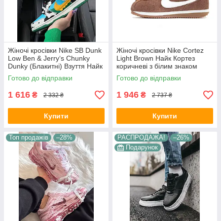
Жіночі кросівки Nike SB Dunk
Жіночі кросівки Nike Cortez
Low Ben & Jerry‘s Chunky
Light Brown Найк Кортез
Dunky (Блакитні) Взуття Найк
коричневі з білим знаком
СБ Данк Лоу шкіра текстиль
замшеві весна літо
Готово до відправки
Готово до відправки
демісезон
1 616
1 946
₴
₴
2 332 ₴
2 737 ₴
Купити
Купити
Топ продажів
–28%
РАСПРОДАЖА!
–26%
Подарунок