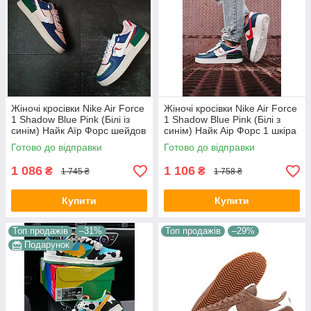
Жіночі кросівки Nike Air Force
Жіночі кросівки Nike Air Force
1 Shadow Blue Pink (Білі із
1 Shadow Blue Pink (Білі з
синім) Найк Аїр Форс шейдов
синім) Найк Аір Форс 1 шкіра
шкіра демісезон
демісезон 36-39 розмір
Готово до відправки
Готово до відправки
1 086
1 106
₴
₴
1 745 ₴
1 758 ₴
Купити
Купити
Топ продажів
–31%
Топ продажів
–29%
Подарунок