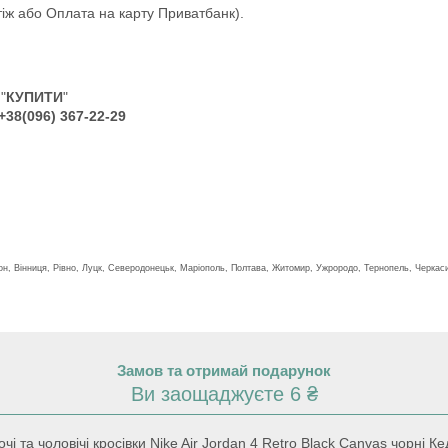
іж або Оплата на карту Приватбанк).
"
КУПИТИ
"
+38(096) 367-22-29
сон, Вінниця, Рівно, Луцк, Северодонецьк, Маріополь, Полтава, Житомир, Ужрородо, Тернопель, Черкас
Замов та отримай подарунок
Ви заощаджуєте 6 ₴
 та чоловічі кросівки Nike Air Jordan 4 Retro Black Canvas чорні 