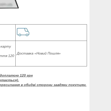
 карту
Доставка «Новий Пошля»
аття 120
едоплатою 120 грн
ртається).
пересилання в обидві сторони завдяки покупцям.