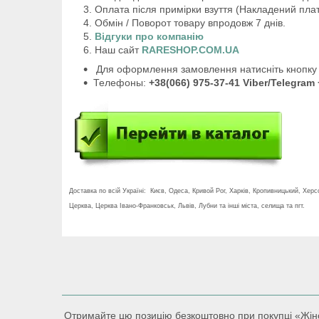
Оплата після примірки взуття (Накладений плат
Обмін / Поворот товару впродовж 7 днів.
Відгуки про компанію
Наш сайт
RARESHOP.COM.UA
Для оформлення замовлення натисніть кнопку 
Телефоны:
+38(066) 975-37-41 Viber/Telegram 
Доставка по всій Україні: Києв, Одеса, Кривой Рог, Харків, Кропивницький, Хер
Церква, Церква Івано-Франковськ, Львів, Лубни та інші міста, селища та пгт.
Отримайте цю позицію безкоштовно при покупці «Жіночі