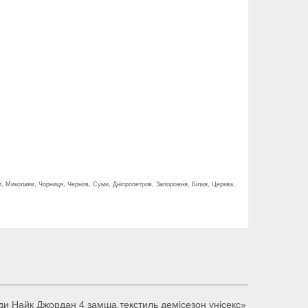
и, Миколаяв, Чорниця, Чернігв, Суми, Дніпропетров, Запорожня, Білая, Церква,
Кеди Найк Джордан 4 замша текстиль демісезон унісекс»