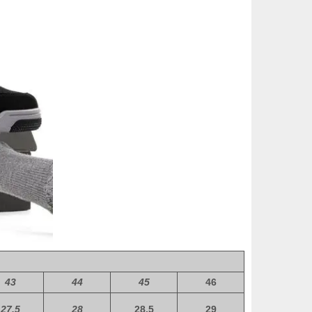
43
44
45
46
27,5
28
28,5
29