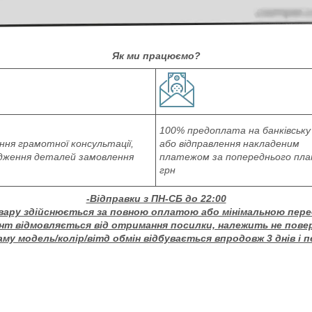
Як ми працюємо?
100% предоплата на банківську
ня грамотної консультації,
або відправлення накладеним
дження деталей замовлення
платежом за попереднього пл
грн
-Відправки з ПН-СБ до 22:00
вару здійснюється за повною оплатою або мінімальною пер
єнт відмовляється від отримання посилки, належить не пове
му модель/колір/вітд обмін відбувається впродовж 3 днів і 