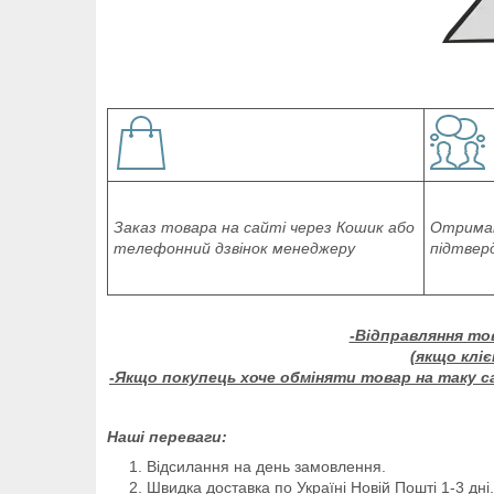
Заказ товара на сайті через Кошик або
Отриман
телефонний дзвінок менеджеру
підтвер
-Відправляння то
(якщо клі
-Якщо покупець хоче обміняти товар на таку са
Наші переваги:
Відсилання на день замовлення.
Швидка доставка по Україні Новій Пошті 1-3 дні.