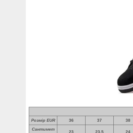
Розмір EUR
36
37
38
Сантимет
23
23,5
24