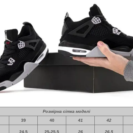
Розмірна сітка моделі
39
40
41
42
24,5
25-25,5
26
26,5