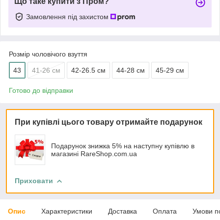
Що таке купити з Пром?
Замовлення під захистом
Розмір чоловічого взуття
43
41-26 см
42-26.5 см
44-28 см
45-29 см
Готово до відправки
При купівлі цього товару отримайте подарунок
Подарунок знижка 5% на наступну купівлю в
магазині RareShop.com.ua
Приховати
Опис
Характеристики
Доставка
Оплата
Умови п