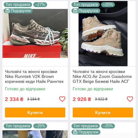
Топ продажів
–27%
Топ продажів
–25%
Подарунок
Подарунок
Чоловічі та жіночі кросівки
Чоловічі та жіночі кросівки
Nike Runntek V2K Brown
Nike ACG Air Zoom Gaiadome
коричневі кеди Найк Раннтек
GTX Beige Бежеві Найк АСГ
В2К текстиль демісезон
гума текстиль gore-tex осінь
Готово до відправки
Готово до відправки
унісекс В'єтнам
зима унісекс
2 334
2 926
₴
₴
3 184 ₴
3 922 ₴
Купити
Купити
Топ продажів
–25%
Топ продажів
–25%
Подарунок