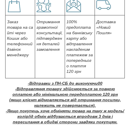
Заказ
Отримання
100%
Доставка
товара на са
грамотної
предоплата
«Новий
йті через
консультації,
на банківську
Пошля»
Кошик або
підтверджен
карту або
телефонний
ня деталей
відправлення
дзвінок
замовлення
накладеним
менеджеру
платежем за
попередньог
о плаття
120 грн
-Відправки з ПН-СБ до виконуючи00
-Відправляння товару здійснюється за повною
оплатою або мінімальною передоплатою 120 грн
(якщо клієнт відмовляється від отримання посилки,
належить не повертається).
-Якщо покупець хоче обміняти товар на таку ж модель/
колір/ід обмін відбувається впродовж 3 днів і
пересилання в обидві сторони завдяки покупцям.