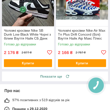
Чоловчі кросівки Nike SB
Чоловічі кросівки Nike Air Max
Dunk Low Black White Чорні з
Tn Plus Drift Concord (Білі)
білим Взуття Найк СБ Данк
Взуття Найк Аір Макс Плюс
Лоу текстиль шкіра демісезон
текстиль шкіра демісезон
Готово до відправки
Готово до відправки
2 176
2 166
₴
₴
2 877 ₴
2 767 ₴
Купити
Купити
Показати ще
Про нас
97% позитивних з 519 відгуків за рік
Працює з 29.12.2020