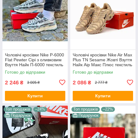
Чоловічі кросівки Nike P-6000
Чоловічі кросівки Nike Air Max
Flat Pewter Сірі з оливковим
Plus TN Sesame Жовті Взуття
Взуття Найк П-6000 текстиль
Найк Аір Макс Плюс текстиль
сітка повсякденні демісезон
шкіра демісезон
Готово до відправки
Готово до відправки
2 246
2 086
₴
₴
3 005 ₴
2 777 ₴
Купити
Купити
Топ продажів
–24%
Топ продажів
–22%
Подарунок
Подарунок