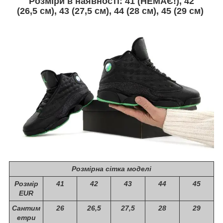
Розміри в наявності:
41 (НЕМАЄ!), 42
(26,5 см), 43 (27,5 см), 44 (28 см), 45 (
29
см)
Розмірна сітка моделі
Розмір
41
42
43
44
45
EUR
Сантим
26
26,5
27,5
28
29
етри