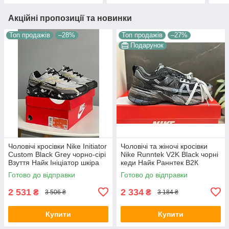
Акційні пропозиції та новинки
Топ продажів
–28%
Топ продажів
–27%
Подарунок
Чоловічі кросівки Nike Initiator
Чоловічі та жіночі кросівки
Custom Black Grey чорно-сірі
Nike Runntek V2K Black чорні
Взуття Найк Ініціатор шкіра
кеди Найк Раннтек В2К
текстиль демісезонні для
текстиль демісезон унісекс
Готово до відправки
Готово до відправки
хлопців
В'єтнам
2 531
2 334
₴
₴
3 506 ₴
3 184 ₴
Купити
Купити