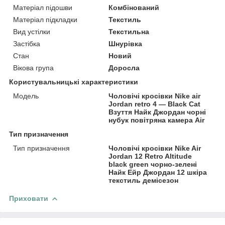
Матеріал підошви
Комбінований
Матеріал підкладки
Текстиль
Вид устілки
Текстильна
Застібка
Шнурівка
Стан
Новий
Вікова група
Доросла
Користувальницькі характеристики
Модель
Чоловічі кросівки Nike air
Jordan retro 4 — Black Cat
Взуття Найк Джордан чорні
нубук повітряна камера Air
Тип призначення
Тип призначення
Чоловічі кросівки Nike Air
Jordan 12 Retro Altitude
black green чорно-зелені
Найк Ейр Джордан 12 шкіра
текстиль демісезон
Приховати