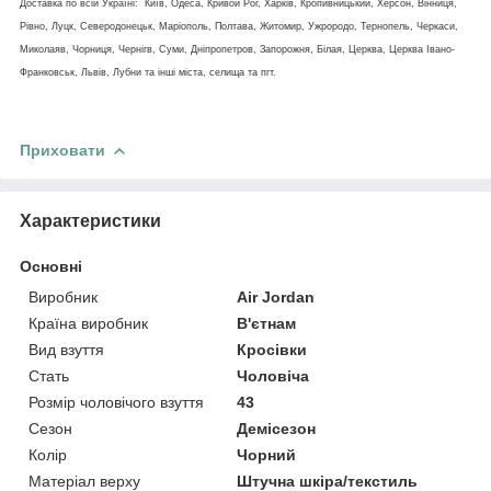
Доставка по всій Україні: Київ, Одеса, Кривой Рог, Харків, Кропивницький, Херсон, Вінниця,
Рівно, Луцк, Северодонецьк, Маріополь, Полтава, Житомир, Ужрородо, Тернопель, Черкаси,
Миколаяв, Чорниця, Чернігв, Суми, Дніпропетров, Запорожня, Білая, Церква, Церква Івано-
Франковськ, Львів, Лубни та інші міста, селища та пгт.
Приховати
Характеристики
Основні
Виробник
Air Jordan
Країна виробник
В'єтнам
Вид взуття
Кросівки
Стать
Чоловіча
Розмір чоловічого взуття
43
Сезон
Демісезон
Колір
Чорний
Матеріал верху
Штучна шкіра/текстиль