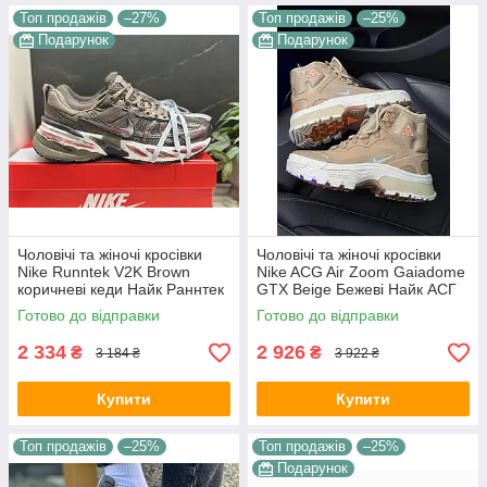
Топ продажів
–27%
Топ продажів
–25%
Подарунок
Подарунок
Чоловічі та жіночі кросівки
Чоловічі та жіночі кросівки
Nike Runntek V2K Brown
Nike ACG Air Zoom Gaiadome
коричневі кеди Найк Раннтек
GTX Beige Бежеві Найк АСГ
В2К текстиль демісезон
гума текстиль gore-tex осінь
Готово до відправки
Готово до відправки
унісекс В'єтнам
зима унісекс
2 334
2 926
₴
₴
3 184 ₴
3 922 ₴
Купити
Купити
Топ продажів
–25%
Топ продажів
–25%
Подарунок