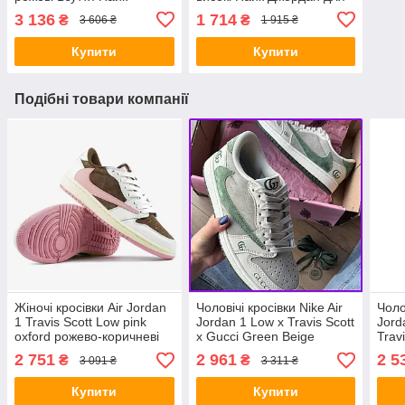
Джордан шкіра текстиль
дівчат шкіряні білі весна-
3 136
1 714
₴
₴
3 606 ₴
1 915 ₴
демісезон для дівчат
осень
Купити
Купити
Подібні товари компанії
Жіночі кросівки Air Jordan
Чоловічі кросівки Nike Air
Чоло
1 Travis Scott Low pink
Jordan 1 Low x Travis Scott
Jord
oxford рожево-коричневі
x Gucci Green Beige
Trav
Еір Джордан 1 ТС Лоу
бежево-зелені кеди Найк
Взут
2 751
2 961
2 5
₴
₴
3 091 ₴
3 311 ₴
шкіра замша демісезон
Джордан х Тревис Скот х
Трев
для дівчат
Гучи
демі
Купити
Купити