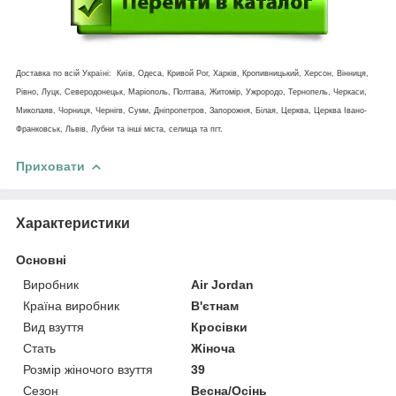
Доставка по всій Україні: Київ, Одеса, Кривой Рог, Харків, Кропивницький, Херсон, Вінниця,
Рівно, Луцк, Северодонецьк, Маріополь, Полтава, Житомір, Ужрородо, Тернопель, Черкаси,
Миколаяв, Чорниця, Чернігв, Суми, Дніпропетров, Запорожня, Білая, Церква, Церква Івано-
Франковськ, Львів, Лубни та інші міста, селища та пгт.
Приховати
Характеристики
Основні
Виробник
Air Jordan
Країна виробник
В'єтнам
Вид взуття
Кросівки
Стать
Жіноча
Розмір жіночого взуття
39
Сезон
Весна/Осінь