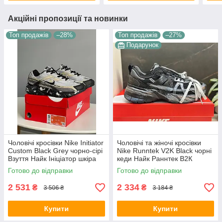
Акційні пропозиції та новинки
Топ продажів
–28%
Топ продажів
–27%
Подарунок
Чоловічі кросівки Nike Initiator
Чоловічі та жіночі кросівки
Custom Black Grey чорно-сірі
Nike Runntek V2K Black чорні
Взуття Найк Ініціатор шкіра
кеди Найк Раннтек В2К
текстиль демісезонні для
текстиль демісезон унісекс
Готово до відправки
Готово до відправки
хлопців
В'єтнам
2 531
2 334
₴
₴
3 506 ₴
3 184 ₴
Купити
Купити