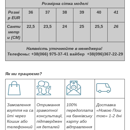
Розмірна сітка моделі
Розмі
36
37
38
39
40
41
р EUR
Санти
22,5
23,5
24
25
25,5
26
метр
и (СМ)
Наявність уточнюйте в менеджера!
Телефоны:
+38(066) 975-37-41 вайбер
+38(096)367-22-29
Як ми працюємо?
Замовлення
Отримання
100%
Доставка
взуття на са
грамотної
передоплата
«Новою Пош
йті через
консультації,
на банківську
тою» 1-2 дні
Кошик або
підтверджен
карту або
телефонний
ня деталей
відправлення