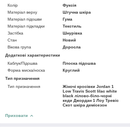
Колір
Фуксія
Матеріал верху
Штучна шкіра
Матеріал підошви
Гума
Матеріал підкладки
Текстиль
Застібка
Шнурівка
Стан
Новий
Вікова група
Доросла
Додаткові характеристики
Каблук/Підошва
Плоска підошва
Форма миска/носка
Круглий
Тип призначення
Тип призначення
Жіночі кросівки Jordan 1
Low Travis Scott lilac white
black лілово-біло-чорні
кеди Джордан 1 Лоу Тревіс
Скот шкіра демісезон
Приховати