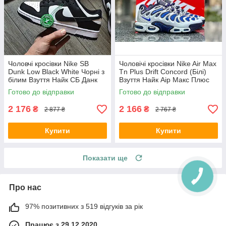
Чоловчі кросівки Nike SB
Чоловічі кросівки Nike Air Max
Dunk Low Black White Чорні з
Tn Plus Drift Concord (Білі)
білим Взуття Найк СБ Данк
Взуття Найк Аір Макс Плюс
Лоу текстиль шкіра демісезон
текстиль шкіра демісезон
Готово до відправки
Готово до відправки
2 176
2 166
₴
₴
2 877 ₴
2 767 ₴
Купити
Купити
Показати ще
Про нас
97% позитивних з 519 відгуків за рік
Працює з 29.12.2020