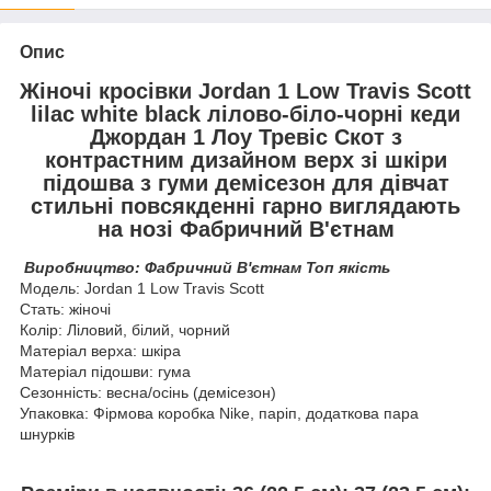
Опис
Жіночі кросівки Jordan 1 Low Travis Scott
lilac white black лілово-біло-чорні кеди
Джордан 1 Лоу Тревіс Скот з
контрастним дизайном верх зі шкіри
підошва з гуми демісезон для дівчат
стильні повсякденні гарно виглядають
на нозі Фабричний В'єтнам
Виробництво: Фабричний В'єтнам Топ якість
Модель: Jordan 1 Low Travis Scott
Стать: жіночі
Колір: Ліловий, білий, чорний
Матеріал верха: шкіра
Матеріал підошви: гума
Сезонність: весна/осінь (демісезон)
Упаковка: Фірмова коробка Nike, паріп, додаткова пара
шнурків