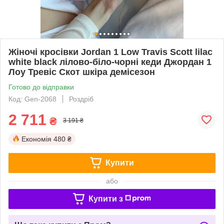
Жіночі кросівки Jordan 1 Low Travis Scott lilac
white black лілово-біло-чорні кеди Джордан 1
Лоу Тревіс Скот шкіра демісезон
Готово до відправки
Код: Gen-2068
Роздріб
2 711
₴
3 191 ₴
Економія
480 ₴
Купити
або
Купити з