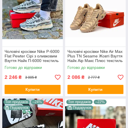
Чоловічі кросівки Nike P-6000
Чоловічі кросівки Nike Air Max
Flat Pewter Сірі з оливковим
Plus TN Sesame Жовті Взуття
Взуття Найк П-6000 текстиль
Найк Аір Макс Плюс текстиль
сітка повсякденні демісезон
шкіра демісезон
Готово до відправки
Готово до відправки
2 246
2 086
₴
₴
3 005 ₴
2 777 ₴
Купити
Купити
Топ продажів
–24%
Топ продажів
–22%
Подарунок
Подарунок