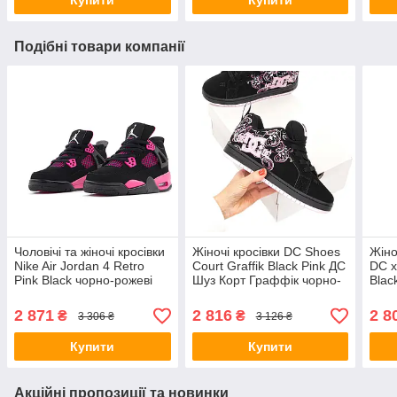
Купити
Купити
Подібні товари компанії
Чоловічі та жіночі кросівки
Жіночі кросівки DC Shoes
Жіно
Nike Air Jordan 4 Retro
Court Graffik Black Pink ДС
DC x
Pink Black чорно-рожеві
Шуз Корт Граффік чорно-
Blac
взуття Найк Джордан 4
рожеві замша демісезон
Граф
нубук гума демісезон
для дівчат
замш
2 871
2 816
2 8
₴
₴
3 306 ₴
3 126 ₴
унісекс
Купити
Купити
Акційні пропозиції та новинки