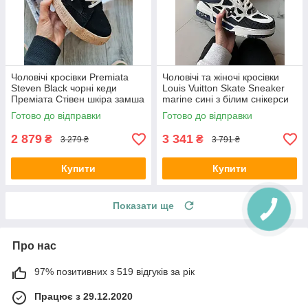
Чоловічі кросівки Premiata
Чоловічі та жіночі кросівки
Steven Black чорні кеди
Louis Vuitton Skate Sneaker
Преміата Стівен шкіра замша
marine сині з білим снікерси
демісезон для хлопців
Луї Вітон Скейт шкіра
Готово до відправки
Готово до відправки
В'єтнам
текстиль демі унісекс
2 879
3 341
₴
₴
3 279 ₴
3 791 ₴
Купити
Купити
Показати ще
Про нас
97% позитивних з 519 відгуків за рік
Працює з 29.12.2020