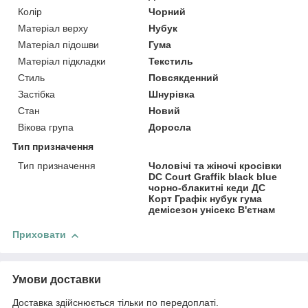
Колір
Чорний
Матеріал верху
Нубук
Матеріал підошви
Гума
Матеріал підкладки
Текстиль
Стиль
Повсякденний
Застібка
Шнурівка
Стан
Новий
Вікова група
Доросла
Тип призначення
Тип призначення
Чоловічі та жіночі кросівки
DC Court Graffik black blue
чорно-блакитні кеди ДС
Корт Графік нубук гума
демісезон унісекс В'єтнам
Приховати
Умови доставки
Доставка здійснюється тільки по передоплаті.