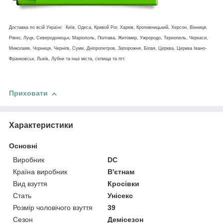
Доставка по всій Україні: Київ, Одеса, Кривой Рог, Харків, Кропивницький, Херсон, Вінниця,
Рівно, Луцк, Северодонецьк, Маріополь, Полтава, Житомир, Ужрородо, Тернопель, Черкаси,
Миколаяв, Чорниця, Чернігв, Суми, Дніпропетров, Запорожня, Білая, Церква, Церква Івано-
Франковськ, Львів, Лубни та інші міста, селища та пгт.
Приховати
Характеристики
Основні
Виробник
DC
Країна виробник
В'єтнам
Вид взуття
Кросівки
Стать
Унісекс
Розмір чоловічого взуття
39
Сезон
Демісезон