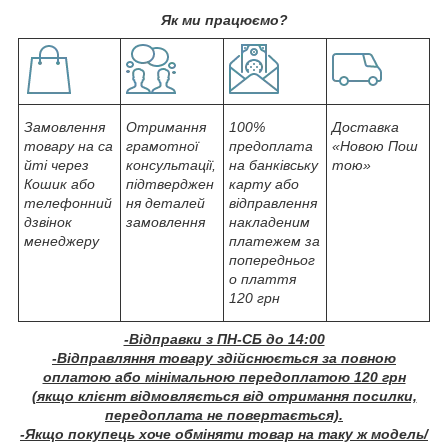
Як ми працюємо?
Замовлення
Отримання
100%
Доставка
товару на са
грамотної
предоплата
«Новою Пош
йті через
консультації,
на банківську
тою»
Кошик або
підтверджен
карту або
телефонний
ня деталей
відправлення
дзвінок
замовлення
накладеним
менеджеру
платежем за
попередньог
о плаття
120 грн
-Відправки з ПН-СБ до 14:00
-Відправляння товару здійснюється за повною
оплатою або мінімальною передоплатою 120 грн
(якщо клієнт відмовляється від отримання посилки,
передоплата не повертається).
-Якщо покупець хоче обміняти товар на таку ж модель/