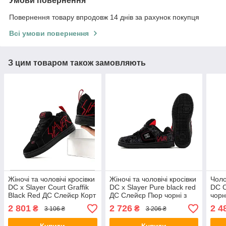
Умови повернення
Повернення товару впродовж 14 днів за рахунок покупця
Всі умови повернення
З цим товаром також замовляють
Жіночі та чоловічі кросівки
Жіночі та чоловічі кросівки
Чоло
DC x Slayer Court Graffik
DC x Slayer Pure black red
DC C
Black Red ДС Слейєр Корт
ДС Слейєр Пюр чорні з
чорн
Граффік чорні з червоним
червоним текстиль
Корт
2 801
2 726
2 4
₴
₴
3 106 ₴
3 206 ₴
замша демісезон унісекс
демісезон унісекс
демі