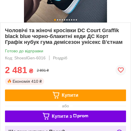
Чоловічі та жіночі кросівки DC Court Graffik
black blue чорно-блакитні кеди ДС Корт
Графік нубук гума демісезон унісекс В'єтнам
Готово до відправки
Код: ShoeslGen-6016
Роздріб
2 481
₴
2 891 ₴
Економія
410 ₴
Купити
або
Купити з