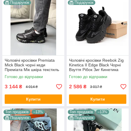
Подарунок
Подарунок
Чоловічі кросівки Premiata
Чоловічі кросівки Reebok Zig
Mick Black чорні кеди
Kinetica II Edge Black Чорні
Преміата Мік шкіра текстиль
Взуття Рібок Зиг Кинетика
демісезон для хлопців
текстиль демісезон
Готово до відправки
Готово до відправки
В'єтнам
3 144
2 586
₴
₴
4 014 ₴
3 017 ₴
Купити
Купити
Топ продажів
–13%
Топ продажів
–13%
Подарунок
Подарунок