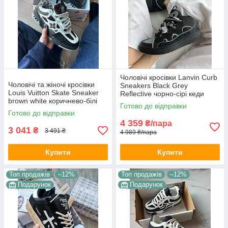
Чоловічі кросівки Lanvin Curb
Чоловічі та жіночі кросівки
Sneakers Black Grey
Louis Vuitton Skate Sneaker
Reflective чорно-сірі кеди
brown white коричнево-білі
Ланвін Курб Снікерс замша
Готово до відправки
кеди Луї Вітон Скейт шкіра
шкіра демісезон
Готово до відправки
текстиль демісезон
4 359
₴/пара
3 041
₴
3 491 ₴
4 989 ₴/пара
Купити
Купити
Топ продажів
–12%
Топ продажів
–12%
Подарунок
Подарунок