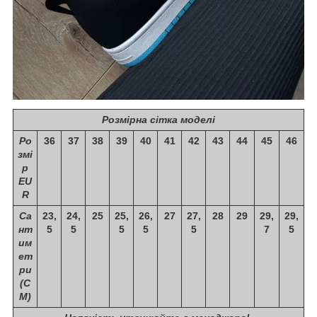
Розмірна сітка моделі
Ро
36
37
38
39
40
41
42
43
44
45
46
змі
р
EU
R
Са
23,
24,
25
25,
26,
27
27,
28
29
29,
29,
нт
5
5
5
5
5
7
5
им
ет
ри
(С
М)