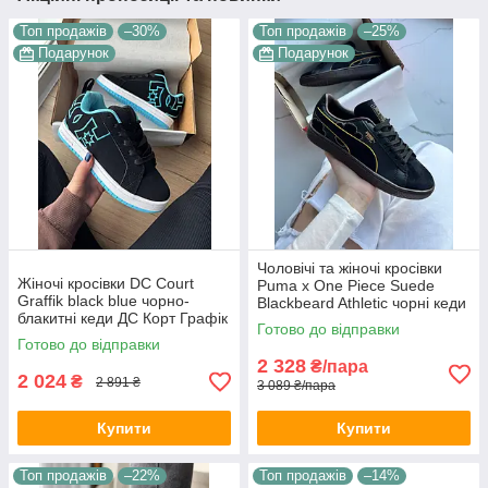
Топ продажів
–30%
Топ продажів
–25%
Подарунок
Подарунок
Чоловічі та жіночі кросівки
Жіночі кросівки DC Court
Puma x One Piece Suede
Graffik black blue чорно-
Blackbeard Athletic чорні кеди
блакитні кеди ДС Корт Графік
Пума Ван Пис Сюед шкіра
Готово до відправки
нубук гума демісезон В'єтнам
замша демісезон унісекс
Готово до відправки
2 328
₴/пара
2 024
₴
2 891 ₴
3 089 ₴/пара
Купити
Купити
Топ продажів
–22%
Топ продажів
–14%