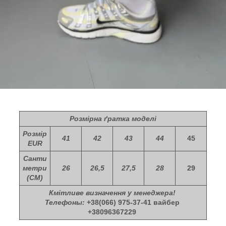
Розмірна ґратка моделі
Розмір
41
42
43
44
45
EUR
Санти
метри
26
26,5
27,5
28
29
(СМ)
Кмітливе визначення у менеджера!
Телефоны:
+38(066) 975-37-41 вайбер
+38096367229