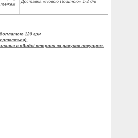
Доставка «Новою Поштою» 1-2 дні
латежем
едоплатою 120 грн
вертається).
силання в обидві сторони за рахунок покупцям.