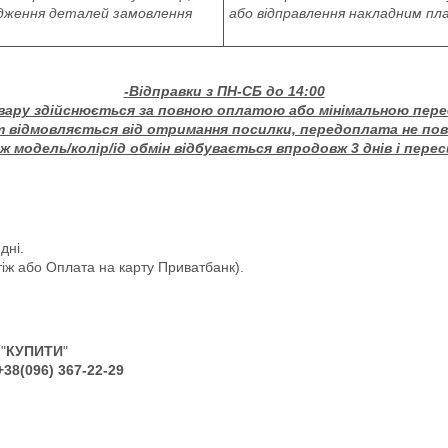
дження деталей замовлення
або відправлення накладним п
-Відправки з ПН-СБ до 14:00
вару здійснюється за повною оплатою або мінімальною пер
т відмовляється від отримання посилки, передоплата не по
 модель/колір/ід обмін відбувається впродовж 3 днів і пере
дні.
іж або Оплата на карту Приватбанк).
"
КУПИТИ
"
+38(096) 367-22-29