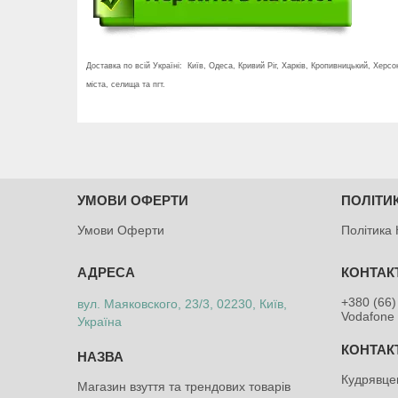
Доставка по всій Україні: Київ, Одеса, Кривий Ріг, Харків, Кропивницький, Херсо
міста, селища та пгт.
УМОВИ ОФЕРТИ
ПОЛІТИ
Умови Оферти
Політика 
+380 (66)
вул. Маяковского, 23/3, 02230, Київ,
Vodafone 
Україна
Кудрявце
Магазин взуття та трендових товарів