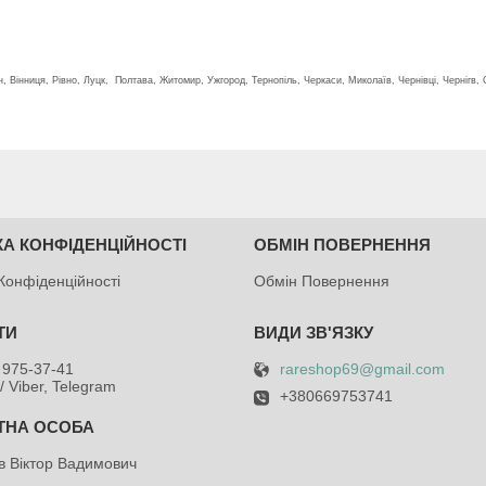
н, Вінниця, Рівно, Луцк, Полтава, Житомир, Ужгород, Тернопіль, Черкаси, Миколаїв, Чернівці, Чернігв, 
КА КОНФІДЕНЦІЙНОСТІ
ОБМІН ПОВЕРНЕННЯ
Конфіденційності
Обмін Повернення
rareshop69@gmail.com
 975-37-41
/ Viber, Telegram
+380669753741
в Віктор Вадимович