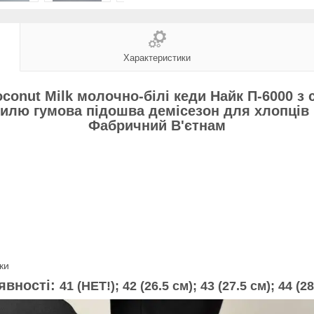
Характеристики
oconut Milk молочно-білі кеди Найк П-6000 
стилю гумова підошва демісезон для хлопців 
Фабричний В'єтнам
ки
явності:
41 (НЕТ!); 42 (26.5 см
); 43 (27.5 см); 44 (28