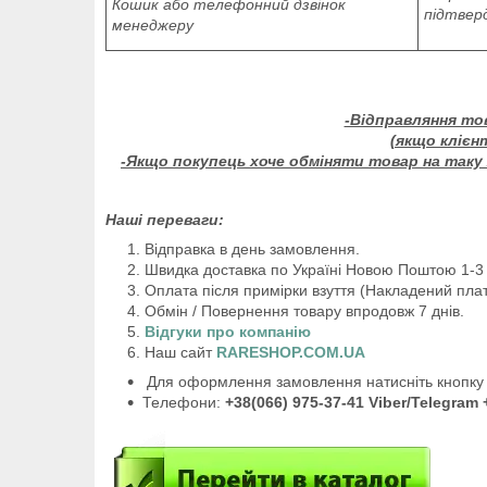
Кошик або телефонний дзвінок
підтвер
менеджеру
-Відправляння то
(якщо клієн
-Якщо покупець хоче обміняти товар на таку ж
Наші переваги:
Відправка в день замовлення.
Швидка доставка по Україні Новою Поштою 1-3 
Оплата після примірки взуття (Накладений плат
Обмін / Повернення товару впродовж 7 днів.
Відгуки про компанію
Наш сайт
RARESHOP.COM.UA
Для оформлення замовлення натисніть кнопку 
Телефони:
+38(066) 975-37-41 Viber/Telegram 