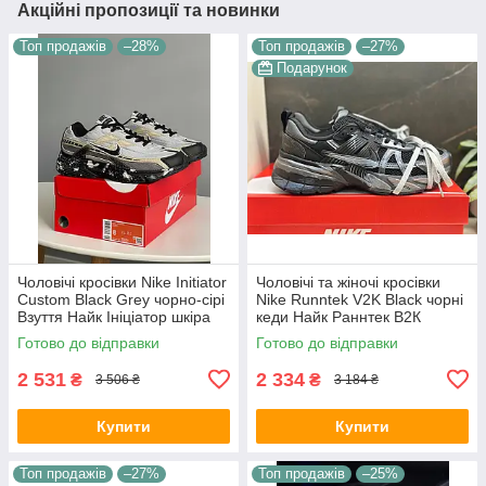
Акційні пропозиції та новинки
Топ продажів
–28%
Топ продажів
–27%
Подарунок
Чоловічі кросівки Nike Initiator
Чоловічі та жіночі кросівки
Custom Black Grey чорно-сірі
Nike Runntek V2K Black чорні
Взуття Найк Ініціатор шкіра
кеди Найк Раннтек В2К
текстиль демісезонні для
текстиль демісезон унісекс
Готово до відправки
Готово до відправки
хлопців
В'єтнам
2 531
2 334
₴
₴
3 506 ₴
3 184 ₴
Купити
Купити
Топ продажів
–27%
Топ продажів
–25%