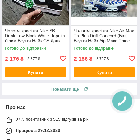
Чоловчі кросівки Nike SB
Чоловічі кросівки Nike Air Max
Dunk Low Black White Чорні з
Tn Plus Drift Concord (Білі)
білим Взуття Найк СБ Данк
Взуття Найк Аір Макс Плюс
Лоу текстиль шкіра демісезон
текстиль шкіра демісезон
Готово до відправки
Готово до відправки
2 176
2 166
₴
₴
2 877 ₴
2 767 ₴
Купити
Купити
Показати ще
Про нас
97% позитивних з 519 відгуків за рік
Працює з 29.12.2020