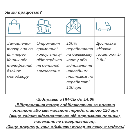
Як ми працюємо?
Замовлення
Отримання
100%
Доставка
товару на са
грамотної
передоплата
«Новою
йті через
консультації,
на банківську
Поштою» 1-
Кошик або
підтверджен
карту або
2 дні
телефонний
ня деталей
відправлення
дзвінок
замовлення
накладним
менеджеру
платежем по
передплаті
120 грн
-Відправки з ПН-СБ до 14:00
-Відправляння товару здійснюється за повною
оплатою або мінімальною передоплатою 120 грн
(якщо клієнт відмовляється від отримання посилки,
належить не повертається).
-Якщо покупець хоче обміняти товар на таку ж модель/