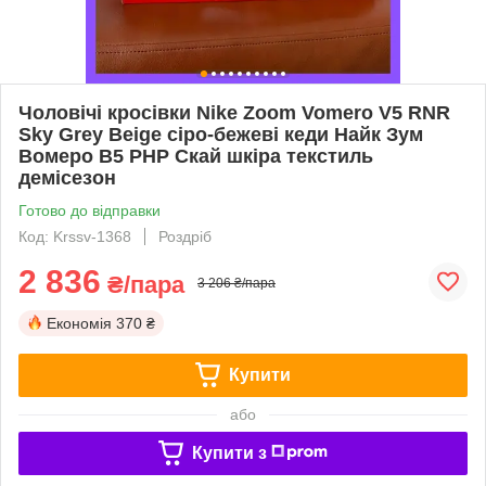
Чоловічі кросівки Nike Zoom Vomero V5 RNR
Sky Grey Beige сіро-бежеві кеди Найк Зум
Вомеро В5 РНР Скай шкіра текстиль
демісезон
Готово до відправки
Код: Krssv-1368
Роздріб
2 836
₴/пара
3 206 ₴/пара
Економія
370 ₴
Купити
або
Купити з