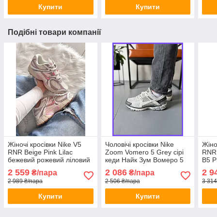
Купити
Купити
Подібні товари компанії
Жіночі кросівки Nike V5
Чоловічі кросівки Nike
Жіно
RNR Beige Pink Lilac
Zoom Vomero 5 Grey сірі
RNR 
бежевий рожевий ліловий
кеди Найк Зум Вомеро 5
В5 Р
кеди Найк В5 РНР
шкіра текстиль демісезон
демі
2 559
2 086
2 9
₴/пара
₴/пара
текстиль шкіра демісезон
для хлопців В'єтнам
В'єт
2 989 ₴/пара
2 506 ₴/пара
3 314
для дівчат В'єтнам
Купити
Купити