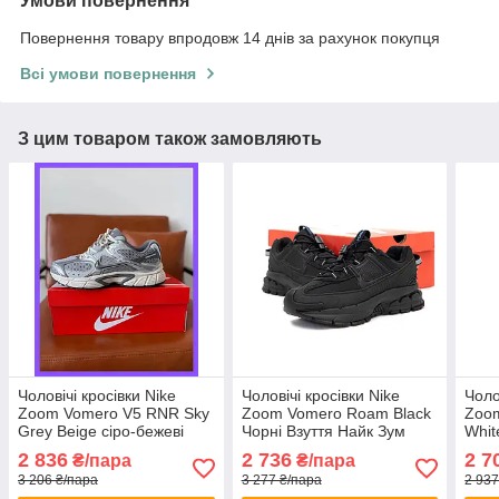
Умови повернення
Повернення товару впродовж 14 днів за рахунок покупця
Всі умови повернення
З цим товаром також замовляють
Чоловічі кросівки Nike
Чоловічі кросівки Nike
Чоло
Zoom Vomero V5 RNR Sky
Zoom Vomero Roam Black
Zoo
Grey Beige сіро-бежеві
Чорні Взуття Найк Зум
Whit
кеди Найк Зум Вомеро В5
Вомеро текстиль
Найк
2 836
2 736
2 7
₴/пара
₴/пара
РНР Скай шкіра текстиль
демісезон
текс
3 206 ₴/пара
3 277 ₴/пара
2 937
демісезон