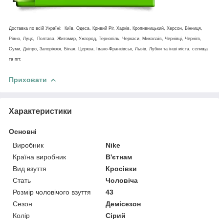
Доставка по всій Україні: Київ, Одеса, Кривий Ріг, Харків, Кропивницький, Херсон, Вінниця,
Рівно, Луцк, Полтава, Житомир, Ужгород, Тернопіль, Черкаси, Миколаїв, Чернівці, Чернігв,
Суми, Дніпро, Запоріжжя, Білая, Церква, Івано-Франківськ, Львів, Лубни та інші міста, селища
та пгт.
Приховати
Характеристики
Основні
Виробник
Nike
Країна виробник
В'єтнам
Вид взуття
Кросівки
Стать
Чоловіча
Розмір чоловічого взуття
43
Сезон
Демісезон
Колір
Сірий