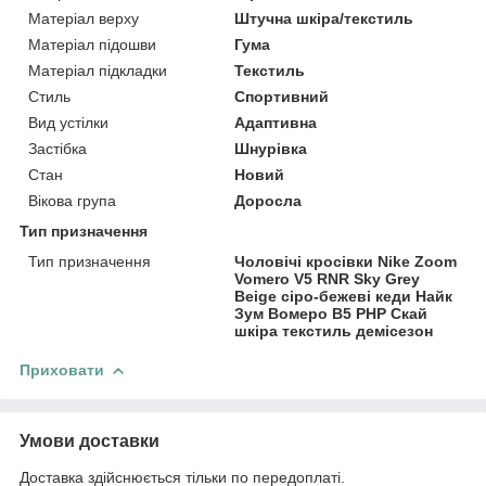
Матеріал верху
Штучна шкіра/текстиль
Матеріал підошви
Гума
Матеріал підкладки
Текстиль
Стиль
Спортивний
Вид устілки
Адаптивна
Застібка
Шнурівка
Стан
Новий
Вікова група
Доросла
Тип призначення
Тип призначення
Чоловічі кросівки Nike Zoom
Vomero V5 RNR Sky Grey
Beige сіро-бежеві кеди Найк
Зум Вомеро В5 РНР Скай
шкіра текстиль демісезон
Приховати
Умови доставки
Доставка здійснюється тільки по передоплаті.