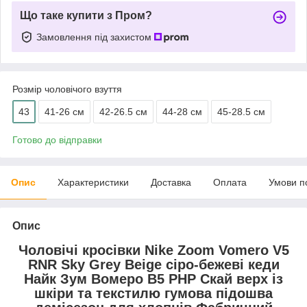
Що таке купити з Пром?
Замовлення під захистом
Розмір чоловічого взуття
43
41-26 см
42-26.5 см
44-28 см
45-28.5 см
Готово до відправки
Опис
Характеристики
Доставка
Оплата
Умови п
Опис
Чоловічі кросівки Nike Zoom Vomero V5
RNR Sky Grey Beige сіро-бежеві кеди
Найк Зум Вомеро В5 РНР Скай верх із
шкіри та текстилю гумова підошва