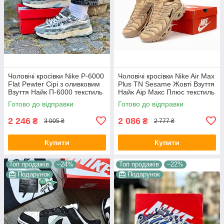
Чоловічі кросівки Nike P-6000
Чоловічі кросівки Nike Air Max
Flat Pewter Сірі з оливковим
Plus TN Sesame Жовті Взуття
Взуття Найк П-6000 текстиль
Найк Аір Макс Плюс текстиль
сітка повсякденні демісезон
шкіра демісезон
Готово до відправки
Готово до відправки
2 246
2 086
₴
₴
3 005 ₴
2 777 ₴
Купити
Купити
Топ продажів
–24%
Топ продажів
–22%
Подарунок
Подарунок