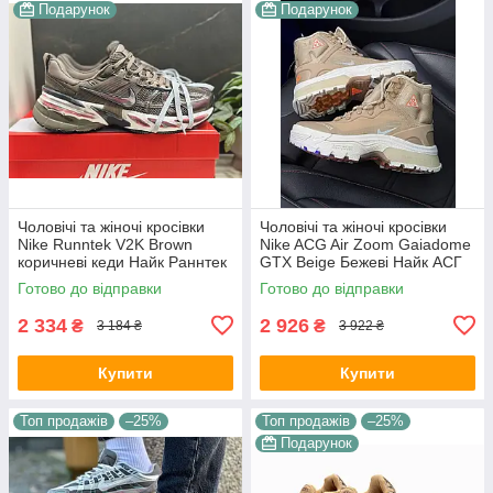
Подарунок
Подарунок
Чоловічі та жіночі кросівки
Чоловічі та жіночі кросівки
Nike Runntek V2K Brown
Nike ACG Air Zoom Gaiadome
коричневі кеди Найк Раннтек
GTX Beige Бежеві Найк АСГ
В2К текстиль демісезон
гума текстиль gore-tex осінь
Готово до відправки
Готово до відправки
унісекс В'єтнам
зима унісекс
2 334
2 926
₴
₴
3 184 ₴
3 922 ₴
Купити
Купити
Топ продажів
–25%
Топ продажів
–25%
Подарунок