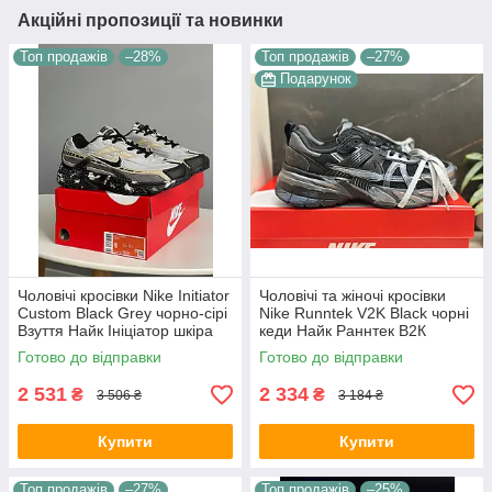
Акційні пропозиції та новинки
Топ продажів
–28%
Топ продажів
–27%
Подарунок
Чоловічі кросівки Nike Initiator
Чоловічі та жіночі кросівки
Custom Black Grey чорно-сірі
Nike Runntek V2K Black чорні
Взуття Найк Ініціатор шкіра
кеди Найк Раннтек В2К
текстиль демісезонні для
текстиль демісезон унісекс
Готово до відправки
Готово до відправки
хлопців
В'єтнам
2 531
2 334
₴
₴
3 506 ₴
3 184 ₴
Купити
Купити
Топ продажів
–27%
Топ продажів
–25%