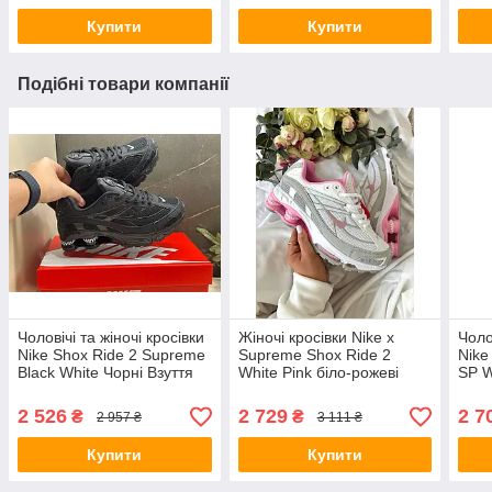
Купити
Купити
Подібні товари компанії
Чоловічі та жіночі кросівки
Жіночі кросівки Nike x
Чоло
Nike Shox Ride 2 Supreme
Supreme Shox Ride 2
Nike
Black White Чорні Взуття
White Pink біло-рожеві
SP W
Найк Шокс шкіра сітчатий
кеди Найк Супрім Шокс
Шокс
матеріал демісезон
Райд 2 шкіра текстиль
мате
2 526
2 729
2 7
₴
₴
2 957 ₴
3 111 ₴
демісезон
Купити
Купити