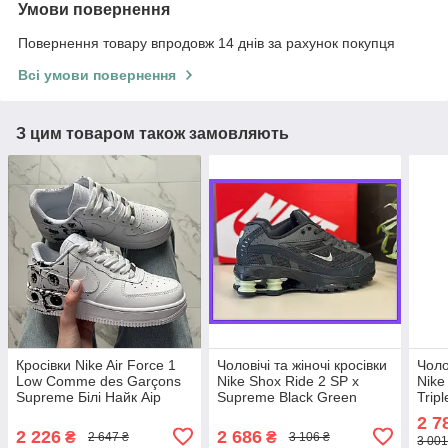
Умови повернення
Повернення товару впродовж 14 днів за рахунок покупця
Всі умови повернення
З цим товаром також замовляють
Кросівки Nike Air Force 1
Чоловічі та жіночі кросівки
Чоло
Low Comme des Garçons
Nike Shox Ride 2 SP x
Nike
Supreme Білі Найк Аір
Supreme Black Green
Trip
Форс шкіра демісезон
чорно-зелені кеди Найк
ЕС Б
2 7
унісекс
Шокс Райд 2 СП х Супрем
демі
2 226
2 686
₴
₴
2 647 ₴
3 106 ₴
3 001
текстиль