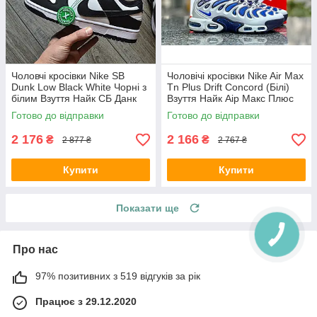
Чоловчі кросівки Nike SB
Чоловічі кросівки Nike Air Max
Dunk Low Black White Чорні з
Tn Plus Drift Concord (Білі)
білим Взуття Найк СБ Данк
Взуття Найк Аір Макс Плюс
Лоу текстиль шкіра демісезон
текстиль шкіра демісезон
Готово до відправки
Готово до відправки
2 176
2 166
₴
₴
2 877 ₴
2 767 ₴
Купити
Купити
Показати ще
Про нас
97% позитивних з 519 відгуків за рік
Працює з 29.12.2020