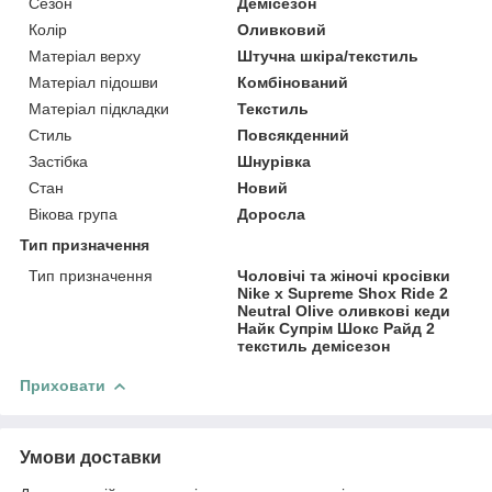
Сезон
Демісезон
Колір
Оливковий
Матеріал верху
Штучна шкіра/текстиль
Матеріал підошви
Комбінований
Матеріал підкладки
Текстиль
Стиль
Повсякденний
Застібка
Шнурівка
Стан
Новий
Вікова група
Доросла
Тип призначення
Тип призначення
Чоловічі та жіночі кросівки
Nike x Supreme Shox Ride 2
Neutral Olive оливкові кеди
Найк Супрім Шокс Райд 2
текстиль демісезон
Приховати
Умови доставки