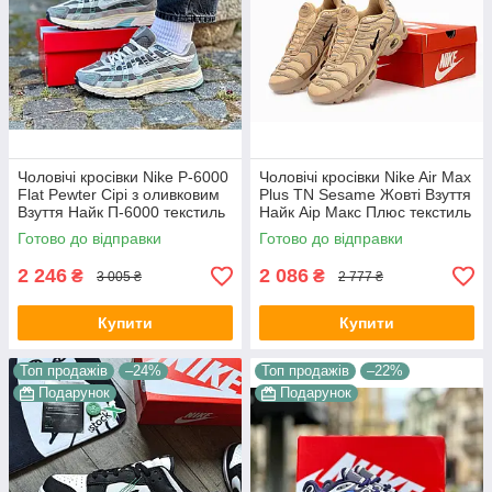
Чоловічі кросівки Nike P-6000
Чоловічі кросівки Nike Air Max
Flat Pewter Сірі з оливковим
Plus TN Sesame Жовті Взуття
Взуття Найк П-6000 текстиль
Найк Аір Макс Плюс текстиль
сітка повсякденні демісезон
шкіра демісезон
Готово до відправки
Готово до відправки
2 246
2 086
₴
₴
3 005 ₴
2 777 ₴
Купити
Купити
Топ продажів
–24%
Топ продажів
–22%
Подарунок
Подарунок