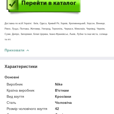
Доставка по всій Україні: Київ, Одеса, Кривий Ріг, Харків, Кропивницький, Херсон, Вінниця,
Рівно, Луцьк, Полтава, Житомир, Ужгород, Тернопіль, Черкаси, Миколаїв, Чернівці, Чернігв,
Суми, Дніпро, Запоріжжя, Білая Церква, Івано-Франківськ, Львів, Лубни та інші міста, селища
та пгт.
Приховати
Характеристики
Основні
Виробник
Nike
Країна виробник
В'єтнам
Вид взуття
Кросівки
Стать
Чоловіча
Розмір чоловічого взуття
42