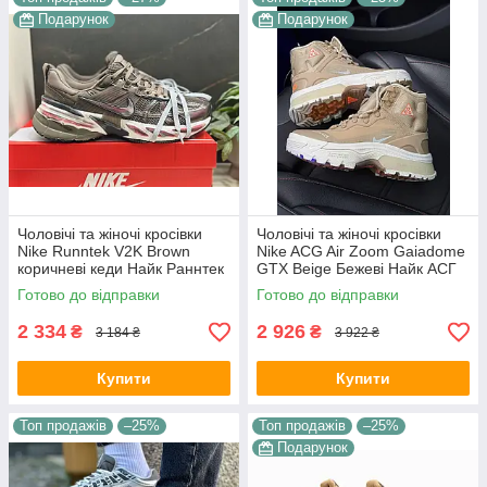
Подарунок
Подарунок
Чоловічі та жіночі кросівки
Чоловічі та жіночі кросівки
Nike Runntek V2K Brown
Nike ACG Air Zoom Gaiadome
коричневі кеди Найк Раннтек
GTX Beige Бежеві Найк АСГ
В2К текстиль демісезон
гума текстиль gore-tex осінь
Готово до відправки
Готово до відправки
унісекс В'єтнам
зима унісекс
2 334
2 926
₴
₴
3 184 ₴
3 922 ₴
Купити
Купити
Топ продажів
–25%
Топ продажів
–25%
Подарунок