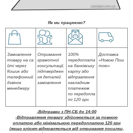
Як ми працюємо?
Замовлення
Отримання
100%
Доставка
товару на са
грамотної
передоплата
«Новою Пош
йті через
консультації,
на банківську
тою»
Кошик або
підтверджен
карту або
телефонний
ня деталей
відправлення
дзвінок
замовлення
накладним
менеджеру
платежем
по передопла
ті 120 грн
-Відправки з ПН-СБ до 14:00
-Відправляння товару здійснюється за повною
оплатою або мінімальною передоплатою 120 грн
(якщо клієнт відмовляється від отримання посилки,