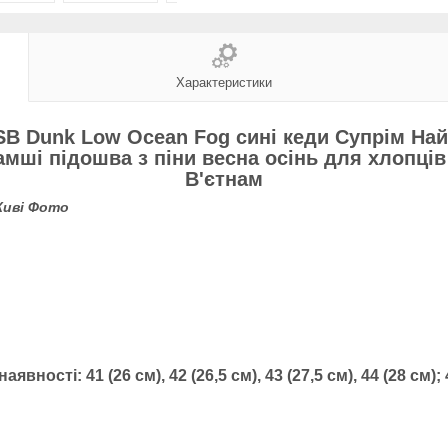
Характеристики
 SB Dunk Low Ocean Fog сині кеди Супрім Н
 замші підошва з піни весна осінь для хлопц
В'єтнам
иві Фото
 наявності:
41 (26 см), 42 (26,5 cм), 43 (27,5 см), 44 (28 см);