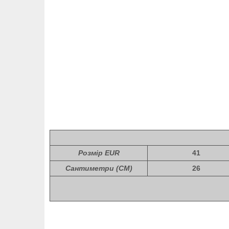
Розмір EUR
41
Сантиметри (СМ)
26