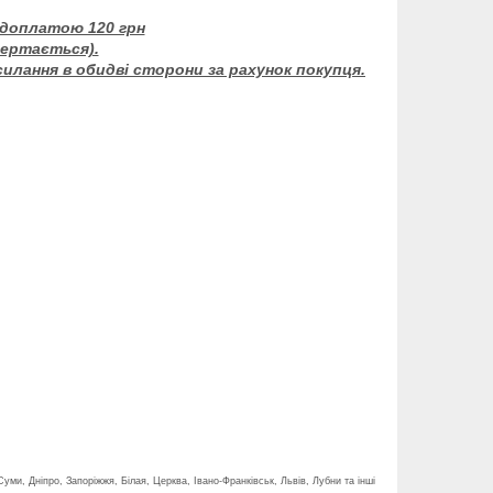
едоплатою 120 грн
вертається).
силання в обидві сторони за рахунок покупця.
Суми, Дніпро, Запоріжжя, Білая, Церква, Івано-Франківськ, Львів, Лубни та інші