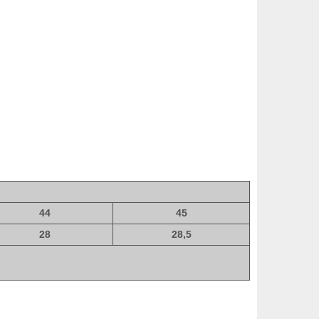
44
45
28
28,5