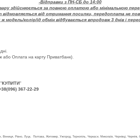
-Відправки з ПН-СБ до 14:00
вару здійснюється за повною оплатою або мінімальною пер
т відмовляється від отримання посилки, передоплата не по
ж модель/колір/ід обмін відбувається впродовж 3 днів і пере
дні.
ж або Оплата на карту Приватбанк).
"
КУПИТИ
"
+38(096) 367-22-29
н, Вінниця, Рівно, Луцк, Полтава, Житомир, Ужгород, Тернопіль, Черкаси, Миколаїв, Чернівці, Чернігв, 