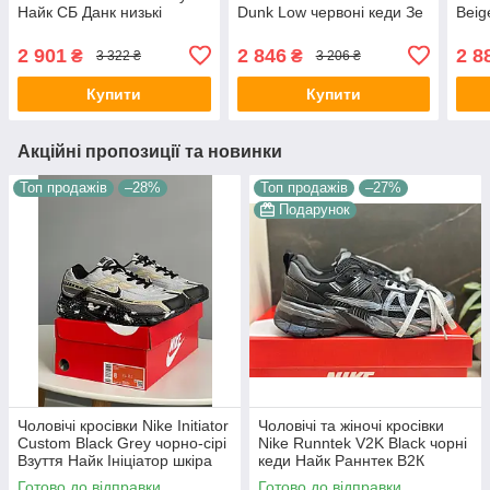
Найк СБ Данк низькі
Dunk Low червоні кеди Зе
Beig
замша текстиль демісезон
Визард оф Оз' х Найк СБ
Данк
унісекс
Данк Лоу текстиль замша
демі
2 901
2 846
2 8
₴
₴
3 322 ₴
3 206 ₴
демісезон
В'єт
Купити
Купити
Акційні пропозиції та новинки
Топ продажів
–28%
Топ продажів
–27%
Подарунок
Чоловічі кросівки Nike Initiator
Чоловічі та жіночі кросівки
Custom Black Grey чорно-сірі
Nike Runntek V2K Black чорні
Взуття Найк Ініціатор шкіра
кеди Найк Раннтек В2К
текстиль демісезонні для
текстиль демісезон унісекс
Готово до відправки
Готово до відправки