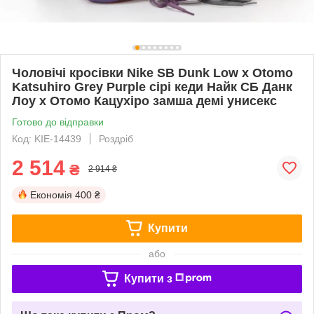
Чоловічі кросівки Nike SB Dunk Low x Otomo
Katsuhiro Grey Purple сірі кеди Найк СБ Данк
Лоу x Отомо Кацухіро замша демі унисекс
Готово до відправки
Код: KIE-14439
Роздріб
2 514
₴
2 914 ₴
Економія
400 ₴
Купити
або
Купити з