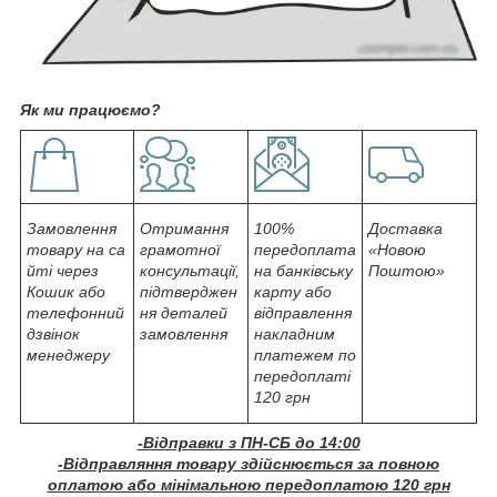
Як ми працюємо?
Замовлення
Отримання
100%
Доставка
товару на са
грамотної
передоплата
«Новою
йті через
консультації,
на банківську
Поштою»
Кошик або
підтверджен
карту або
телефонний
ня деталей
відправлення
дзвінок
замовлення
накладним
менеджеру
платежем по
передоплаті
120 грн
-Відправки з ПН-СБ до 14:00
-Відправляння товару здійснюється за повною
оплатою або мінімальною передоплатою 120 грн