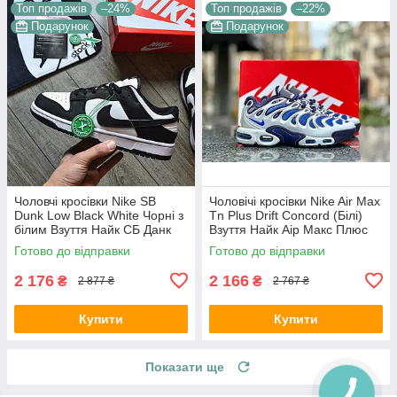
Топ продажів
–24%
Топ продажів
–22%
Подарунок
Подарунок
Чоловчі кросівки Nike SB
Чоловічі кросівки Nike Air Max
Dunk Low Black White Чорні з
Tn Plus Drift Concord (Білі)
білим Взуття Найк СБ Данк
Взуття Найк Аір Макс Плюс
Лоу текстиль шкіра демісезон
текстиль шкіра демісезон
Готово до відправки
Готово до відправки
2 176
2 166
₴
₴
2 877 ₴
2 767 ₴
Купити
Купити
Показати ще