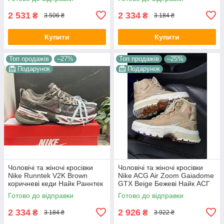
хлопців
В'єтнам
2 531
2 334
₴
₴
3 506 ₴
3 184 ₴
Купити
Купити
Топ продажів
–27%
Топ продажів
–25%
Подарунок
Подарунок
Чоловічі та жіночі кросівки
Чоловічі та жіночі кросівки
Nike Runntek V2K Brown
Nike ACG Air Zoom Gaiadome
коричневі кеди Найк Раннтек
GTX Beige Бежеві Найк АСГ
В2К текстиль демісезон
гума текстиль gore-tex осінь
Готово до відправки
Готово до відправки
унісекс В'єтнам
зима унісекс
2 334
2 926
₴
₴
3 184 ₴
3 922 ₴