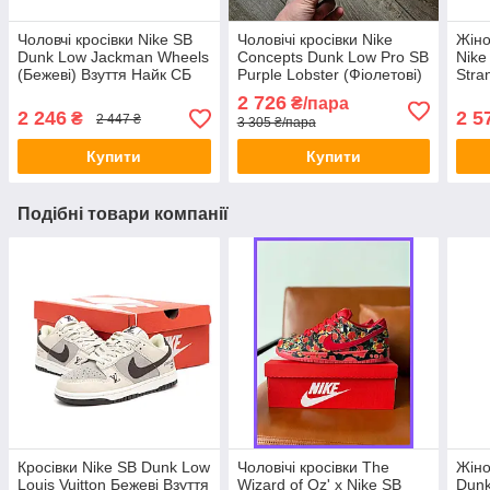
Чоловчі кросівки Nike SB
Чоловічі кросівки Nike
Жіно
Dunk Low Jackman Wheels
Concepts Dunk Low Pro SB
Nike
(Бежеві) Взуття Найк СБ
Purple Lobster (Фіолетові)
Stra
Данк Лоу Сузукі шкіра
Найк СБ Данк повсякденні
Взут
2 726
₴/пара
демісезон
шкіра нубук текстиль
низь
2 246
2 5
₴
2 447 ₴
3 305 ₴/пара
демісезон
Купити
Купити
Подібні товари компанії
Кросівки Nike SB Dunk Low
Чоловічі кросівки The
Жіно
Louis Vuitton Бежеві Взуття
Wizard of Oz' x Nike SB
Dunk