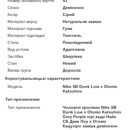
Розмір чоловічого взуття
43
Сезон
Демісезон
Колір
Сірий
Матеріал верху
Натуральна замша
Матеріал підошви
Гума
Матеріал підкладки
Текстиль
Стиль
Повсякденний
Вид устілки
Адаптивна
Застібка
Шнурівка
Стан
Новий
Вікова група
Доросла
Користувальницькі характеристики
Модель
Nike SB Dunk Low x Otomo
Katsuhiro
Тип призначення
Тип призначення
Чоловічі кросівки Nike SB
Dunk Low x Otomo Katsuhiro
Grey Purple сірі кеди Найк
СБ Данк Лоу x Отомо
Кацухіро замша демісезон