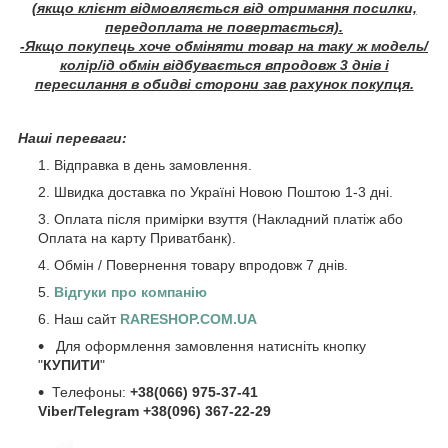
(якщо клієнт відмовляється від отримання посилки,
передоплата не повертається).
-Якщо покупець хоче обміняти товар на таку ж модель/
колір/ід обмін відбувається впродовж 3 днів і
пересилання в обидві сторони зав рахунок покупця.
Наші переваги:
Відправка в день замовлення.
Швидка доставка по Україні Новою Поштою 1-3 дні.
Оплата після примірки взуття (Накладний платіж або
Оплата на карту Приватбанк).
Обмін / Повернення товару впродовж 7 днів.
Відгуки про компанію
Наш сайт
RARESHOP.COM.UA
Для оформлення замовлення натисніть кнопку
"
КУПИТИ
"
Телефоны:
+38(066) 975-37-41
Viber/Telegram +38(096) 367-22-29