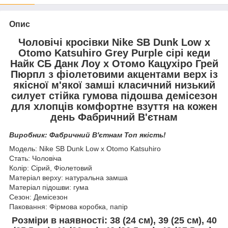
Опис
Чоловічі кросівки Nike SB Dunk Low x
Otomo Katsuhiro Grey Purple сірі кеди
Найк СБ Данк Лоу x Отомо Кацухіро Грей
Пюрпл з фіолетовими акцентами верх із
якісної м'якої замші класичний низький
силует стійка гумова підошва демісезон
для хлопців комфортне взуття на кожен
день Фабричний В'єтнам
Виробник: Фабричний В'єтнам Топ якість!
Модель: Nike SB Dunk Low x Otomo Katsuhiro
Стать: Чоловіча
Колір: Сірий, Фіолетовий
Матеріал верху: натуральна замша
Матеріал підошви: гума
Сезон: Демісезон
Паковання: Фірмова коробка, папір
Розміри в наявності: 38 (24 см), 39 (25 см), 40