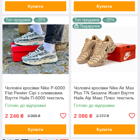
Купити
Купити
Топ продажів
–25%
Топ продажів
–25%
Подарунок
Чоловічі кросівки Nike P-6000
Чоловічі кросівки Nike Air Max
Flat Pewter Сірі з оливковим
Plus TN Sesame Жовті Взуття
Взуття Найк П-6000 текстиль
Найк Аір Макс Плюс текстиль
сітка повсякденні демісезон
шкіра демісезон
Готово до відправки
Готово до відправки
2 246
2 086
₴
₴
3 005 ₴
2 777 ₴
Купити
Купити