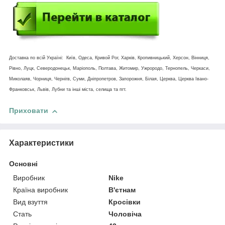
Доставка по всій Україні: Київ, Одеса, Кривой Рог, Харків, Кропивницький, Херсон, Вінниця,
Рівно, Луцк, Северодонецьк, Маріополь, Полтава, Житомир, Ужрородо, Тернопель, Черкаси,
Миколаяв, Чорниця, Чернігв, Суми, Дніпропетров, Запорожня, Білая, Церква, Церква Івано-
Франковськ, Львів, Лубни та інші міста, селища та пгт.
Приховати
Характеристики
Основні
Виробник
Nike
Країна виробник
В'єтнам
Вид взуття
Кросівки
Стать
Чоловіча