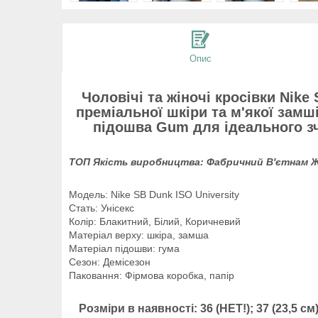
Опис
Чоловічі та жіночі кросівки Nike
преміальної шкіри та м'якої замш
підошва Gum для ідеального зче
ТОП Якість виробництва: Фабричний
В'єтнам
Ж
Модель: Nike SB Dunk ISO University
Стать: Унісекс
Колір: Блакитний, Білий, Коричневий
Матеріал верху: шкіра, замша
Матеріал підошви: гума
Сезон: Демісезон
Паковання: Фірмова коробка, папір
Розміри в наявності:
36 (НЕТ!); 37 (23,5 см)