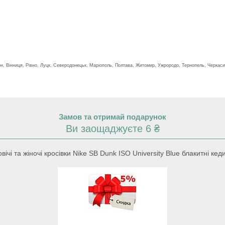
сон, Вінниця, Рівно, Луцк, Северодонецьк, Маріополь, Полтава, Житомир, Ужрородо, Тернопель, Черкаси
Замов та отримай подарунок
Ви заощаджуєте 6 ₴
чі та жіночі кросівки Nike SB Dunk ISO University Blue блакитні ке