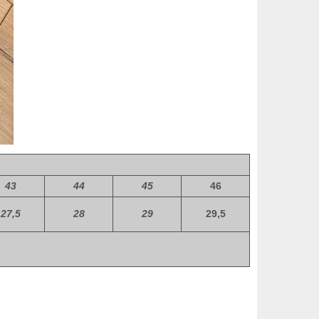
43
44
45
46
27,5
28
29
29,5