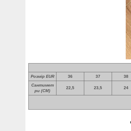
Розмір EUR
36
37
38
Сантимет
22,5
23,5
24
ри (СМ)