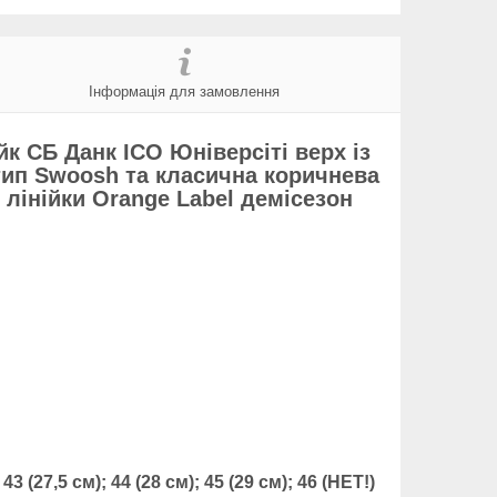
Інформація для замовлення
йк СБ Данк ІСО Юніверсіті верх із
отип Swoosh та класична коричнева
 лінійки Orange Label демісезон
 43 (27,5 см); 44 (28 см); 45 (29 см); 46 (НЕТ!)