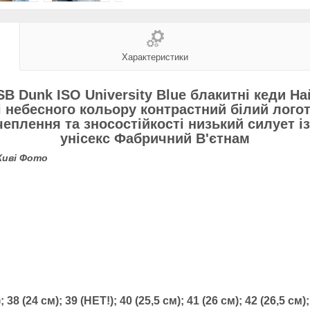
Характеристики
 SB Dunk ISO University Blue блакитні кеди На
і небесного кольору контрастний білий лог
плення та зносостійкості низький силует із
унісекс Фабричний В'єтнам
иві Фото
; 38 (24 см); 39 (НЕТ!); 40 (25,5 см); 41 (26 см); 42 (26,5 см);