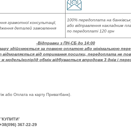
100% передоплата на банківськ
ня грамотної консультації,
або відправлення накладним п
дження деталей замовлення
по передоплаті 120 грн
-Відправки з ПН-СБ до 14:00
вару здійснюється за повною оплатою або мінімальною пер
т відмовляється від отримання посилки, передоплата не по
ж модель/колір/ід обмін відбувається впродовж 3 днів і пере
іж або Оплата на карту Приватбанк).
"
КУПИТИ
"
+38(096) 367-22-29