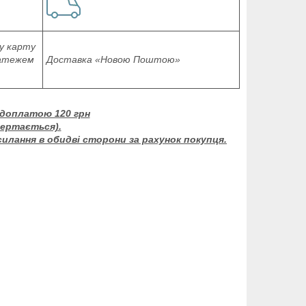
у карту
латежем
Доставка «Новою Поштою»
едоплатою 120 грн
вертається).
силання в обидві сторони за рахунок покупця.