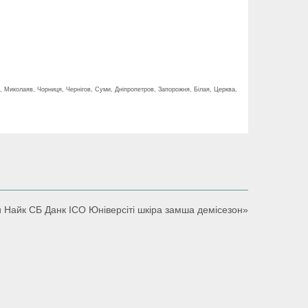
, Миколаяв, Чорниця, Чернігов, Суми, Дніпропетров, Запорожня, Білая, Церква,
ди Найк СБ Данк ІСО Юніверсіті шкіра замша демісезон»