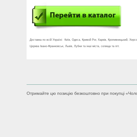
Доставка по всій Україні: Київ, Одеса, Кривой Рог, Харків, Кропивницький, Хер
Церква Івано-Франковськ, Львів, Лубни та інші міста, селища та пгт.
Отримайте цю позицію безкоштовно при покупці «Чолові