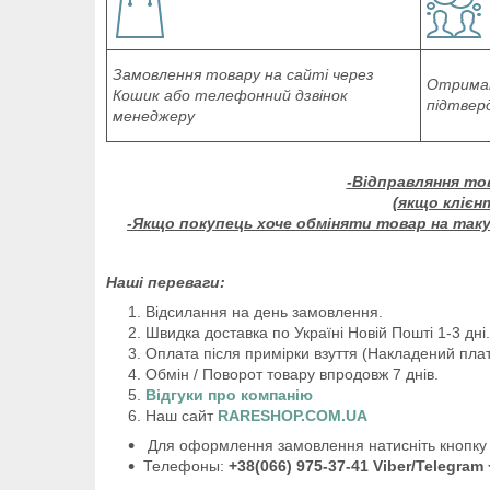
Замовлення товару на сайті через
Отриман
Кошик або телефонний дзвінок
підтвер
менеджеру
-Відправляння то
(якщо клієн
-Якщо покупець хоче обміняти товар на таку 
Наші переваги:
Відсилання на день замовлення.
Швидка доставка по Україні Новій Пошті 1-3 дні.
Оплата після примірки взуття (Накладений плат
Обмін / Поворот товару впродовж 7 днів.
Відгуки про компанію
Наш сайт
RARESHOP.COM.UA
Для оформлення замовлення натисніть кнопку 
Телефоны:
+38(066) 975-37-41 Viber/Telegram 