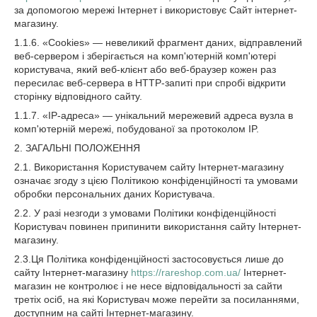
за допомогою мережі Інтернет і використовує Сайт інтернет-
магазину.
1.1.6. «Cookies» — невеликий фрагмент даних, відправлений
веб-сервером і зберігається на комп'ютерній комп'ютері
користувача, який веб-клієнт або веб-браузер кожен раз
пересилає веб-сервера в HTTP-запиті при спробі відкрити
сторінку відповідного сайту.
1.1.7. «IP-адреса» — унікальний мережевий адреса вузла в
комп'ютерній мережі, побудованої за протоколом IP.
2. ЗАГАЛЬНІ ПОЛОЖЕННЯ
2.1. Використання Користувачем сайту Інтернет-магазину
означає згоду з цією Політикою конфіденційності та умовами
обробки персональних даних Користувача.
2.2. У разі незгоди з умовами Політики конфіденційності
Користувач повинен припинити використання сайту Інтернет-
магазину.
2.3.Ця Політика конфіденційності застосовується лише до
сайту Інтернет-магазину
https://rareshop.com.ua/
Інтернет-
магазин не контролює і не несе відповідальності за сайти
третіх осіб, на які Користувач може перейти за посиланнями,
доступним на сайті Інтернет-магазину.