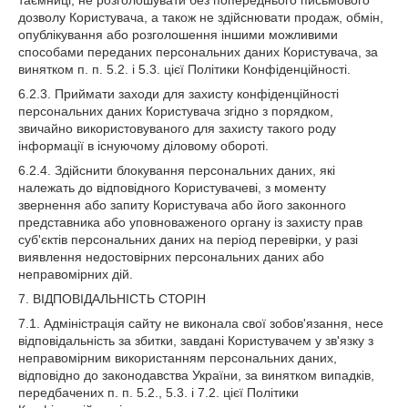
таємниці, не розголошувати без попереднього письмового
дозволу Користувача, а також не здійснювати продаж, обмін,
опублікування або розголошення іншими можливими
способами переданих персональних даних Користувача, за
винятком п. п. 5.2. і 5.3. цієї Політики Конфіденційності.
6.2.3. Приймати заходи для захисту конфіденційності
персональних даних Користувача згідно з порядком,
звичайно використовуваного для захисту такого роду
інформації в існуючому діловому обороті.
6.2.4. Здійснити блокування персональних даних, які
належать до відповідного Користувачеві, з моменту
звернення або запиту Користувача або його законного
представника або уповноваженого органу із захисту прав
суб'єктів персональних даних на період перевірки, у разі
виявлення недостовірних персональних даних або
неправомірних дій.
7. ВІДПОВІДАЛЬНІСТЬ СТОРІН
7.1. Адміністрація сайту не виконала свої зобов'язання, несе
відповідальність за збитки, завдані Користувачем у зв'язку з
неправомірним використанням персональних даних,
відповідно до законодавства України, за винятком випадків,
передбачених п. п. 5.2., 5.3. і 7.2. цієї Політики