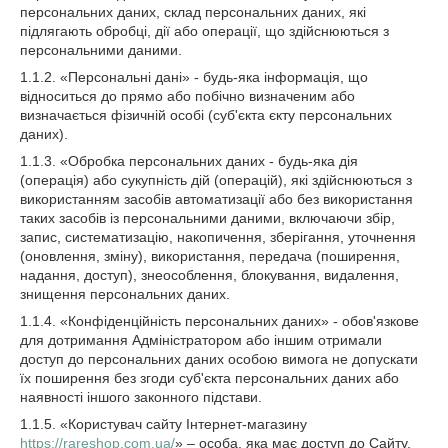
персональних даних, склад персональних даних, які
підлягають обробці, дії або операції, що здійснюються з
персональними даними.
1.1.2. «Персональні дані» - будь-яка інформація, що
відноситься до прямо або побічно визначеним або
визначається фізичній особі (суб'єкта єкту персональних
даних).
1.1.3. «Обробка персональних даних - будь-яка дія
(операція) або сукупність дій (операцій), які здійснюються з
використанням засобів автоматизації або без використання
таких засобів із персональними даними, включаючи збір,
запис, систематизацію, накопичення, зберігання, уточнення
(оновлення, зміну), використання, передача (поширення,
надання, доступ), знеособлення, блокування, видалення,
знищення персональних даних.
1.1.4. «Конфіденційність персональних даних» - обов'язкове
для дотримання Адміністратором або іншим отримали
доступ до персональних даних особою вимога не допускати
їх поширення без згоди суб'єкта персональних даних або
наявності іншого законного підстави.
1.1.5. «Користувач сайту Інтернет-магазину
https://rareshop.com.ua/
» – особа, яка має доступ до Сайту,