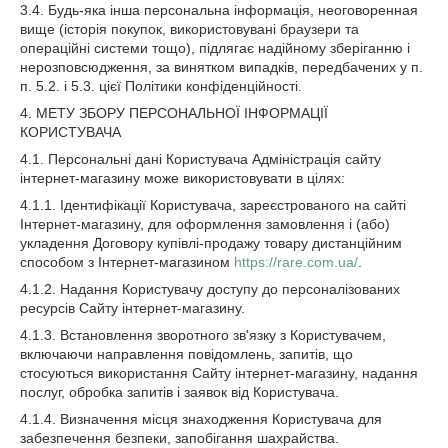
3.4. Будь-яка інша персональна інформація, неоговоренная
вище (історія покупок, використовувані браузери та
операційні системи тощо), підлягає надійному зберіганню і
нерозповсюдження, за винятком випадків, передбачених у п.
п. 5.2. і 5.3. цієї Політики конфіденційності.
4. МЕТУ ЗБОРУ ПЕРСОНАЛЬНОЇ ІНФОРМАЦІЇ
КОРИСТУВАЧА
4.1. Персональні дані Користувача Адміністрація сайту
інтернет-магазину може використовувати в цілях:
4.1.1. Ідентифікації Користувача, зареєстрованого на сайті
Інтернет-магазину, для оформлення замовлення і (або)
укладення Договору купівлі-продажу товару дистанційним
способом з Інтернет-магазином
https://rare.com.ua/
.
4.1.2. Надання Користувачу доступу до персоналізованих
ресурсів Сайту інтернет-магазину.
4.1.3. Встановлення зворотного зв'язку з Користувачем,
включаючи направлення повідомлень, запитів, що
стосуються використання Сайту інтернет-магазину, надання
послуг, обробка запитів і заявок від Користувача.
4.1.4. Визначення місця знаходження Користувача для
забезпечення безпеки, запобігання шахрайства.